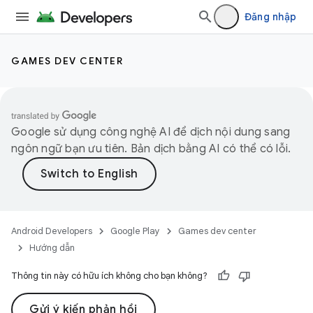
Đăng nhập
GAMES DEV CENTER
Google sử dụng công nghệ AI để dịch nội dung sang
ngôn ngữ bạn ưu tiên. Bản dịch bằng AI có thể có lỗi.
Android Developers
Google Play
Games dev center
Hướng dẫn
Thông tin này có hữu ích không cho bạn không?
Gửi ý kiến phản hồi