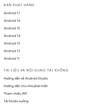
BẢN PHÁT HÀNH
Android 17
Android 16
Android 15
Android 14
Android 13
Android 12
Android 11
TÀI LIỆU VÀ NỘI DUNG TẢI XUỐNG
Hướng dẫn về Android Studio
Hướng dẫn cho nhà phát triển
Tham chiếu API
Tải Studio xuống