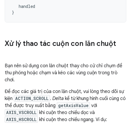
handled
}
Xử lý thao tác cuộn con lăn chuột
Bạn nên sử dụng con lăn chuột thay cho cử chỉ chụm để
thu phóng hoặc chạm và kéo các vùng cuộn trong trò
chơi.
Để đọc các giá trị của con lăn chuột, vui lòng theo dõi sự
kiện
ACTION_SCROLL
.
Delta
kể từ khung hình cuối cùng có
thể được truy xuất bằng
getAxisValue
với
AXIS_VSCROLL
khi cuộn theo chiều dọc và
AXIS_HSCROLL
khi cuộn theo chiều ngang. Ví dụ: