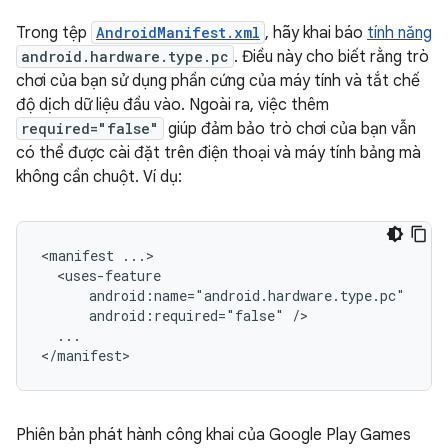
Trong tệp
AndroidManifest.xml
, hãy khai báo
tính năng
android.hardware.type.pc
. Điều này cho biết rằng trò
chơi của bạn sử dụng phần cứng của máy tính và tắt chế
độ dịch dữ liệu đầu vào. Ngoài ra, việc thêm
required="false"
giúp đảm bảo trò chơi của bạn vẫn
có thể được cài đặt trên điện thoại và máy tính bảng mà
không cần chuột. Ví dụ:
<manifest
android:required="false"
...

Phiên bản phát hành công khai của Google Play Games