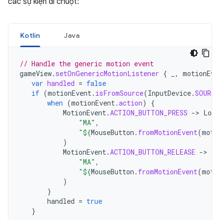
các sự kiện di chuột:
Kotlin
Java
// Handle the generic motion event
gameView
.
setOnGenericMotionListener
{
_
,
motionEve
var
handled
=
false
if
(
motionEvent
.
isFromSource
(
InputDevice
.
SOURCE
when
(
motionEvent
.
action
)
{
MotionEvent
.
ACTION_BUTTON_PRESS
-
>
Log
.
"MA"
,
"
${
MouseButton
.
fromMotionEvent
(
moti
)
MotionEvent
.
ACTION_BUTTON_RELEASE
-
>
Lo
"MA"
,
"
${
MouseButton
.
fromMotionEvent
(
moti
)
}
handled
=
true
}