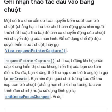
Ghi nhận thao tác đầu vào bằng
chuột
Một số trò chơi cần có toàn quyền kiểm soát con trỏ
chuột (chẳng hạn như trò chơi hành động góc nhìn người
thứ nhất hoặc thứ ba) để ánh xạ chuyển động của chuột
với chuyển động của màn hình. Để sử dụng chế độ độc
quyền kiểm soát chuột, hãy gọi
View.requestPointerCapture()
.
requestPointerCapture()
chỉ hoạt động khi hệ phân
cấp khung hiển thị chứa khung hiển thị của bạn có tâm
điểm. Do đó, bạn không thể thu nạp con trỏ trong lệnh gọi
lại
onCreate
. Bạn nên đợi người chơi tương tác để thu
nạp con trỏ chuột (chẳng hạn như khi họ tương tác với
trình đơn chính) hoặc sử dụng lệnh gọi lại
onWindowFocusChanged
. Ví dụ: