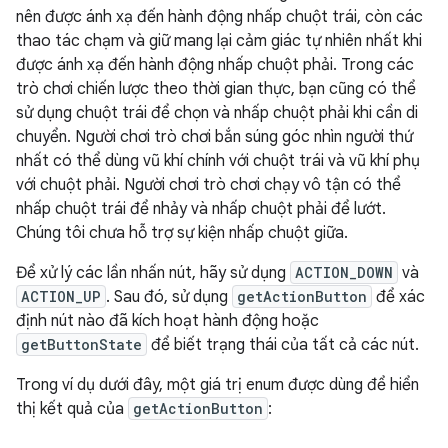
nên được ánh xạ đến hành động nhấp chuột trái, còn các
thao tác chạm và giữ mang lại cảm giác tự nhiên nhất khi
được ánh xạ đến hành động nhấp chuột phải. Trong các
trò chơi chiến lược theo thời gian thực, bạn cũng có thể
sử dụng chuột trái để chọn và nhấp chuột phải khi cần di
chuyển. Người chơi trò chơi bắn súng góc nhìn người thứ
nhất có thể dùng vũ khí chính với chuột trái và vũ khí phụ
với chuột phải. Người chơi trò chơi chạy vô tận có thể
nhấp chuột trái để nhảy và nhấp chuột phải để lướt.
Chúng tôi chưa hỗ trợ sự kiện nhấp chuột giữa.
Để xử lý các lần nhấn nút, hãy sử dụng
ACTION_DOWN
và
ACTION_UP
. Sau đó, sử dụng
getActionButton
để xác
định nút nào đã kích hoạt hành động hoặc
getButtonState
để biết trạng thái của tất cả các nút.
Trong ví dụ dưới đây, một giá trị enum được dùng để hiển
thị kết quả của
getActionButton
: