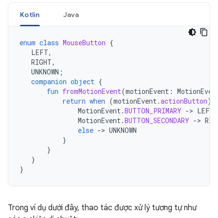
Kotlin
Java
enum
class
MouseButton
{
LEFT
,
RIGHT
,
UNKNOWN
;
companion
object
{
fun
fromMotionEvent
(
motionEvent
:
MotionEven
return
when
(
motionEvent
.
actionButton
)
MotionEvent
.
BUTTON_PRIMARY
-
>
LEFT
MotionEvent
.
BUTTON_SECONDARY
-
>
RIG
else
-
>
UNKNOWN
}
}
}
}
Trong ví dụ dưới đây, thao tác được xử lý tương tự như