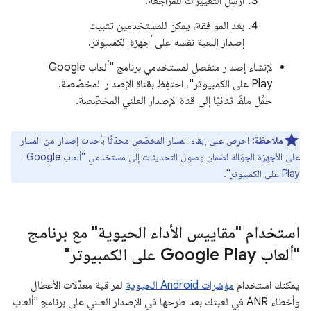
أرسِل التغييرات للمراجعة.
بعد الموافقة، يمكن للمستخدمين تثبيت
إصدار اللعبة نفسه على أجهزة الكمبيوتر.
لإنشاء إصدار منفصل لمستخدمي برنامج "ألعاب Google
Play على الكمبيوتر"، احتفِظ بقناة الإصدار المخصّصة.
حمِّل ملفًا ثنائيًا إلى قناة الإصدار العلني المخصّصة.
ملاحظة:
احرِص على إبقاء المسار المخصّص محدّثًا بأحدث إصدار من المسار
على الأجهزة الجوّالة لضمان وصول التحديثات إلى مستخدمي "ألعاب Google
Play على الكمبيوتر".
استخدام "مقاييس الأداء الحيوية" مع برنامج
"ألعاب Google Play على الكمبيوتر"
يمكنك استخدام
مؤشرات Android الحيوية
لمراقبة معدّلات الأعطال
وأخطاء ANR في لعبتك بعد طرحها في الإصدار العلني على برنامج "ألعاب