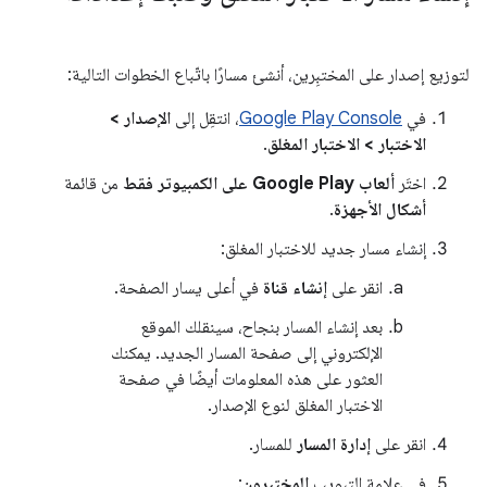
لتوزيع إصدار على المختبِرين، أنشئ مسارًا باتّباع الخطوات التالية:
في
Google Play Console
، انتقِل إلى
الإصدار >
الاختبار > الاختبار المغلق
.
اختَر
ألعاب Google Play على الكمبيوتر فقط
من قائمة
أشكال الأجهزة
.
إنشاء مسار جديد للاختبار المغلق:
انقر على
إنشاء قناة
في أعلى يسار الصفحة.
بعد إنشاء المسار بنجاح، سينقلك الموقع
الإلكتروني إلى صفحة المسار الجديد. يمكنك
العثور على هذه المعلومات أيضًا في صفحة
الاختبار المغلق لنوع الإصدار.
انقر على
إدارة المسار
للمسار.
في علامة التبويب
المختبِرون
: