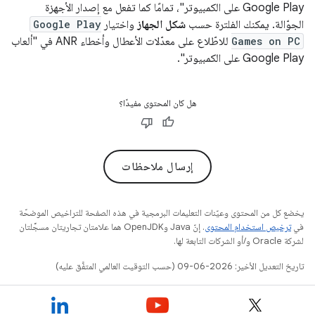
Google Play على الكمبيوتر"، تمامًا كما تفعل مع إصدار الأجهزة
الجوّالة. يمكنك الفلترة حسب
شكل الجهاز
واختيار
Google Play
Games on PC
للاطّلاع على معدّلات الأعطال وأخطاء ANR في "ألعاب
Google Play على الكمبيوتر".
هل كان المحتوى مفيدًا؟
إرسال ملاحظات
يخضع كل من المحتوى وعيّنات التعليمات البرمجية في هذه الصفحة للتراخيص الموضحّة
في
ترخيص استخدام المحتوى
. إنّ Java وOpenJDK هما علامتان تجاريتان مسجَّلتان
لشركة Oracle و/أو الشركات التابعة لها.
تاريخ التعديل الأخير: 2026-06-09 (حسب التوقيت العالمي المتفَّق عليه)