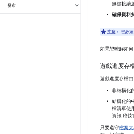
無縫接續
發布
確保資料
注意：
您必須
如果想瞭解如何
遊戲進度存
遊戲進度存檔由
非結構化的
結構化的中
檔清單使用
資訊 (例
只要遵守
檔案大