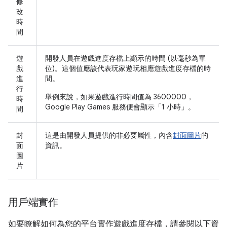
修
改
時
間
遊
開發人員在遊戲進度存檔上顯示的時間 (以毫秒為單
戲
位)。這個值應該代表玩家遊玩相應遊戲進度存檔的時
進
間。
行
舉例來說，如果遊戲進行時間值為 3600000，
時
Google Play Games 服務便會顯示「1 小時」。
間
封
這是由開發人員提供的非必要屬性，內含
封面圖片
的
面
資訊。
圖
片
用戶端實作
如要瞭解如何為您的平台實作遊戲進度存檔，請參閱以下資