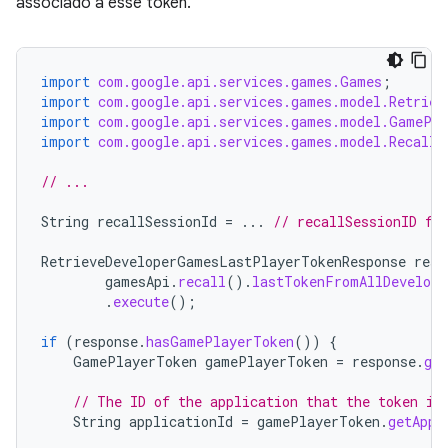
associado a esse token.
import
com.google.api.services.games.Games
;
import
com.google.api.services.games.model.Retriev
import
com.google.api.services.games.model.GamePla
import
com.google.api.services.games.model.RecallT
// ...
String
recallSessionId
=
...
// recallSessionID fr
RetrieveDeveloperGamesLastPlayerTokenResponse
resp
gamesApi
.
recall
().
lastTokenFromAllDevelope
.
execute
();
if
(
response
.
hasGamePlayerToken
())
{
GamePlayerToken
gamePlayerToken
=
response
.
ge
// The ID of the application that the token is
String
applicationId
=
gamePlayerToken
.
getAppl