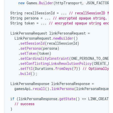
new
Games
.
Builder
(
httpTransport
,
JSON_FACTORY
String
recallSessionId
=
...
// recallSessionID fr
String
persona
=
...
// encrypted opaque string, s
String
token
=
...
// encrypted opaque string enco
LinkPersonaRequest
linkPersonaRequest
=
LinkPersonaRequest
.
newBuilder
()
.
setSessionId
(
recallSessionId
)
.
setPersona
(
persona
)
.
setToken
(
token
)
.
setCardinalityConstraint
(
ONE_PERSONA_TO_ONE_
.
setConflictingLinksResolutionPolicy
(
CREATE_NE
.
setTtl
(
Durations
.
fromDays
(
7
))
// Optionally 
.
build
();
LinkPersonaResponse
linkPersonaResponse
=
gamesApi
.
recall
().
linkPersona
(
linkPersonaRequest
if
(
linkPersonaResponse
.
getState
()
==
LINK_CREATED
// success
}