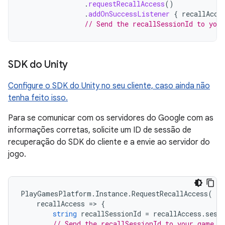
.
requestRecallAccess
()
.
addOnSuccessListener
{
recallAcce
// Send the recallSessionId to you
SDK do Unity
Configure o SDK do Unity no seu cliente, caso ainda não
tenha feito isso.
Para se comunicar com os servidores do Google com as
informações corretas, solicite um ID de sessão de
recuperação do SDK do cliente e a envie ao servidor do
jogo.
PlayGamesPlatform
.
Instance
.
RequestRecallAccess
(
recallAccess
=
>
{
string
recallSessionId
=
recallAccess
.
sess
// Send the recallSessionId to your game s