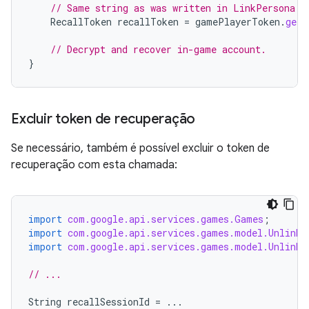
// Same string as was written in LinkPersona c
RecallToken
recallToken
=
gamePlayerToken
.
getR
// Decrypt and recover in-game account.
}
Excluir token de recuperação
Se necessário, também é possível excluir o token de
recuperação com esta chamada:
import
com.google.api.services.games.Games
;
import
com.google.api.services.games.model.UnlinkP
import
com.google.api.services.games.model.UnlinkP
// ...
String
recallSessionId
=
...