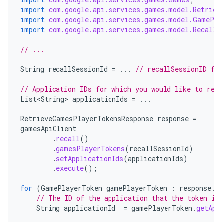
import
com.google.api.services.games.model.Retriev
import
com.google.api.services.games.model.GamePla
import
com.google.api.services.games.model.RecallT
// ...
String
recallSessionId
=
...
// recallSessionID fr
// Application IDs for which you would like to ret
List<String>
applicationIds
=
...
RetrieveGamesPlayerTokensResponse
response
=
gamesApiClient
.
recall
()
.
gamesPlayerTokens
(
recallSessionId
)
.
setApplicationIds
(
applicationIds
)
.
execute
();
for
(
GamePlayerToken
gamePlayerToken
:
response
.
g
// The ID of the application that the token is
String
applicationId
=
gamePlayerToken
.
getApp