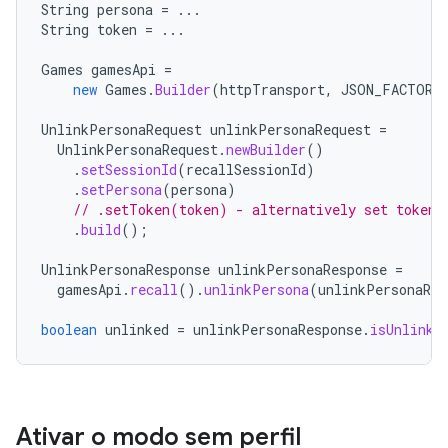
String
persona
=
...
String
token
=
...
Games
gamesApi
=
new
Games
.
Builder
(
httpTransport
,
JSON_FACTORY
UnlinkPersonaRequest
unlinkPersonaRequest
=
UnlinkPersonaRequest
.
newBuilder
()
.
setSessionId
(
recallSessionId
)
.
setPersona
(
persona
)
// .setToken(token) - alternatively set token,
.
build
();
UnlinkPersonaResponse
unlinkPersonaResponse
=
gamesApi
.
recall
().
unlinkPersona
(
unlinkPersonaReq
boolean
unlinked
=
unlinkPersonaResponse
.
isUnlinke
Ativar o modo sem perfil