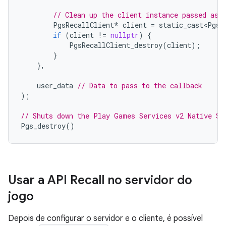
// Clean up the client instance passed as 
PgsRecallClient
*
client
=
static_cast<PgsR
if
(
client
!=
nullptr
)
{
PgsRecallClient_destroy
(
client
);
}
},
user_data
// Data to pass to the callback
);
// Shuts down the Play Games Services v2 Native SD
Pgs_destroy
()
Usar a API Recall no servidor do
jogo
Depois de configurar o servidor e o cliente, é possível