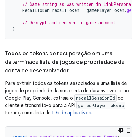
// Same string as was written in LinkPersona c
RecallToken
recallToken
=
gamePlayerToken
.
getR
// Decrypt and recover in-game account.
}
Todos os tokens de recuperação em uma
determinada lista de jogos de propriedade da
conta de desenvolvedor
Para extrair todos os tokens associados a uma lista de
jogos de propriedade da sua conta de desenvolvedor no
Google Play Console, extraia o
recallSessionId
do
cliente e transmita-o para a API
gamesPlayerTokens
.
Forneça uma lista de
IDs de aplicativos
.
import
com.google.api.services.games.Games
;