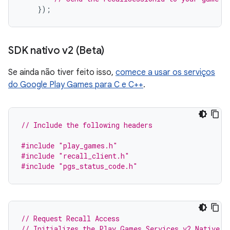
});
SDK nativo v2 (Beta)
Se ainda não tiver feito isso,
comece a usar os serviços
do Google Play Games para C e C++
.
// Include the following headers
#include
"play_games.h"
#include
"recall_client.h"
#include
"pgs_status_code.h"
// Request Recall Access
// Initializes the Play Games Services v2 Native S