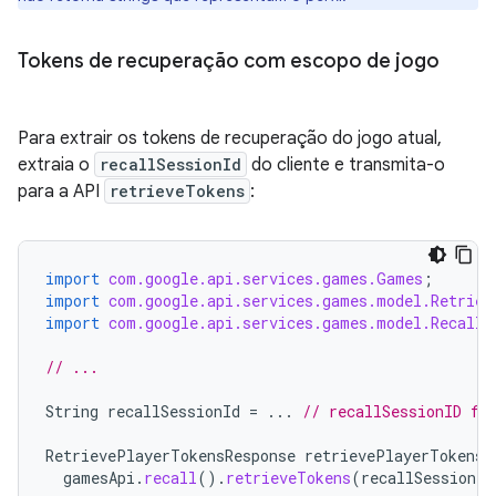
Tokens de recuperação com escopo de jogo
Para extrair os tokens de recuperação do jogo atual,
extraia o
recallSessionId
do cliente e transmita-o
para a API
retrieveTokens
:
import
com.google.api.services.games.Games
;
import
com.google.api.services.games.model.Retriev
import
com.google.api.services.games.model.RecallT
// ...
String
recallSessionId
=
...
// recallSessionID fr
RetrievePlayerTokensResponse
retrievePlayerTokensR
gamesApi
.
recall
().
retrieveTokens
(
recallSessionId