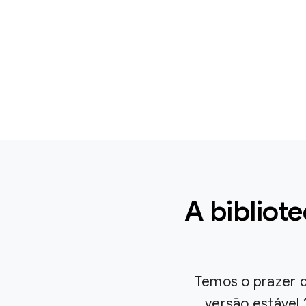
A bibliot
Temos o prazer d
versão estável 