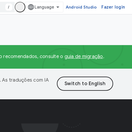
/
Android Studio
Fazer login
ção recomendados, consulte o
guia de migração
.
. As traduções com IA