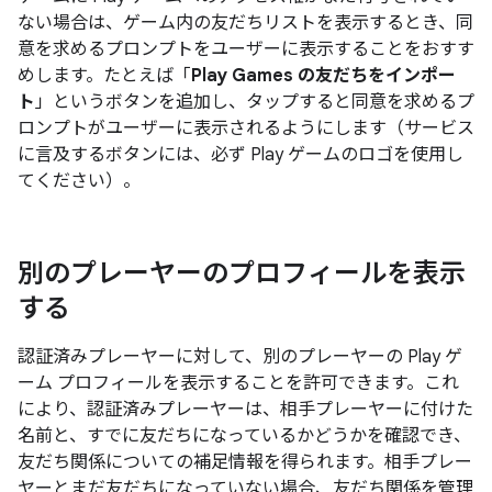
ない場合は、ゲーム内の友だちリストを表示するとき、同
意を求めるプロンプトをユーザーに表示することをおすす
めします。たとえば「
Play Games の友だちをインポー
ト
」というボタンを追加し、タップすると同意を求めるプ
ロンプトがユーザーに表示されるようにします（サービス
に言及するボタンには、必ず Play ゲームのロゴを使用し
てください）。
別のプレーヤーのプロフィールを表示
する
認証済みプレーヤーに対して、別のプレーヤーの Play ゲ
ーム プロフィールを表示することを許可できます。これ
により、認証済みプレーヤーは、相手プレーヤーに付けた
名前と、すでに友だちになっているかどうかを確認でき、
友だち関係についての補足情報を得られます。相手プレー
ヤーとまだ友だちになっていない場合、友だち関係を管理