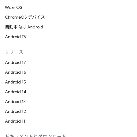
Wear OS
ChromeOS デバイス
自動車向け Android
Android TV
リリース
Android 17
Android 16
Android 15
Android 14
Android 13
Android 12
Android 11
ドキュメントとダウンロード