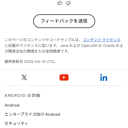
フィードバックを送信
このページのコンテンツやコードサンプルは、
コンテンツ ライセンス
に記載のライセンスに従います。Java および OpenJDK は Oracle およ
び関連会社の商標または登録商標です。
最終更新日 2026-06-16 UTC。
ANDROID の詳細
Android
エンタープライズ向け Android
セキュリティ