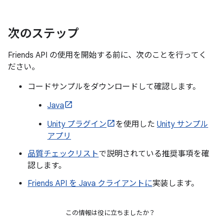
次のステップ
Friends API の使用を開始する前に、次のことを行ってく
ださい。
コードサンプルをダウンロードして確認します。
Java
Unity プラグイン
を使用した
Unity サンプル
アプリ
品質チェックリスト
で説明されている推奨事項を確
認します。
Friends API を Java クライアントに
実装します。
この情報は役に立ちましたか？