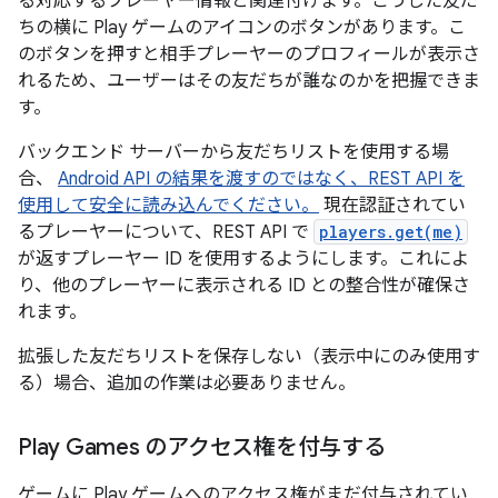
る対応するプレーヤー情報と関連付けます。こうした友だ
ちの横に Play ゲームのアイコンのボタンがあります。こ
のボタンを押すと相手プレーヤーのプロフィールが表示さ
れるため、ユーザーはその友だちが誰なのかを把握できま
す。
バックエンド サーバーから友だちリストを使用する場
合、
Android API の結果を渡すのではなく、REST API を
使用して安全に読み込んでください。
現在認証されてい
るプレーヤーについて、REST API で
players.get(me)
が返すプレーヤー ID を使用するようにします。これによ
り、他のプレーヤーに表示される ID との整合性が確保さ
れます。
拡張した友だちリストを保存しない（表示中にのみ使用す
る）場合、追加の作業は必要ありません。
Play Games のアクセス権を付与する
ゲームに Play ゲームへのアクセス権がまだ付与されてい