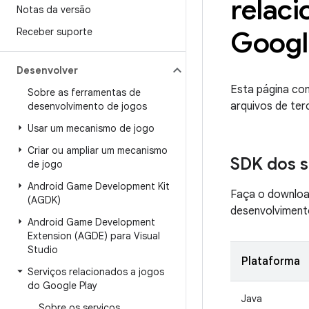
relaci
Notas da versão
Receber suporte
Googl
Desenvolver
Esta página con
Sobre as ferramentas de
arquivos de ter
desenvolvimento de jogos
Usar um mecanismo de jogo
Criar ou ampliar um mecanismo
SDK dos s
de jogo
Android Game Development Kit
Faça o downloa
(AGDK)
desenvolviment
Android Game Development
Extension (AGDE) para Visual
Studio
Plataforma
Serviços relacionados a jogos
do Google Play
Java
Sobre os serviços