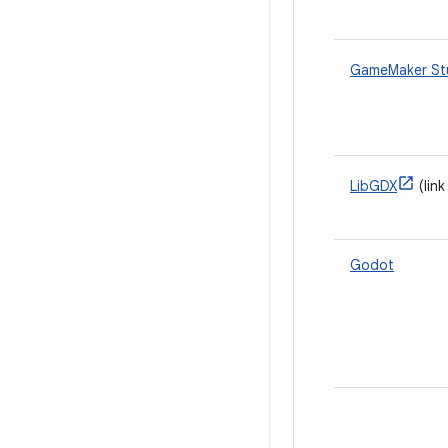
GameMaker St
LibGDX
(link
Godot