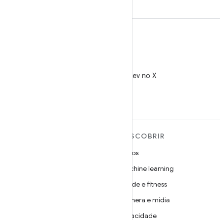
X
Siga @AndroidDev no X
MAIS SOBRE O ANDROID
DESCOBRIR
Android
Jogos
Android para empresas
Machine learning
Segurança
Saúde e fitness
Source
Câmera e mídia
Notícias
Privacidade