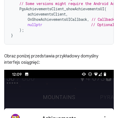
// Some versions might require the Android Act
PgsAchievementsClient_showAchievementsUI
(
achievementsClient
,
OnShowAchievementsUICallback
,
// Callback 
nullptr
// Optional 
);
}
Obraz poniżej przedstawia przykładowy domyślny
interfejs osiągnięć: