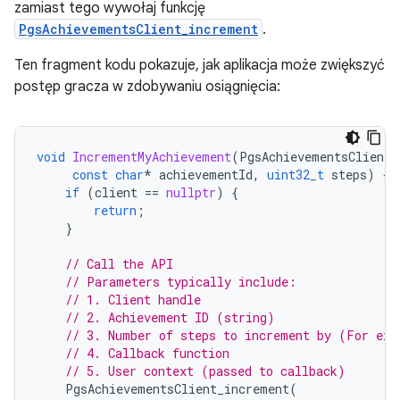
zamiast tego wywołaj funkcję
PgsAchievementsClient_increment
.
Ten fragment kodu pokazuje, jak aplikacja może zwiększyć
postęp gracza w zdobywaniu osiągnięcia:
void
IncrementMyAchievement
(
PgsAchievementsClient
*
const
char
*
achievementId
,
uint32_t
steps
)
{
if
(
client
==
nullptr
)
{
return
;
}
// Call the API
// Parameters typically include:
// 1. Client handle
// 2. Achievement ID (string)
// 3. Number of steps to increment by (For exa
// 4. Callback function
// 5. User context (passed to callback)
PgsAchievementsClient_increment
(