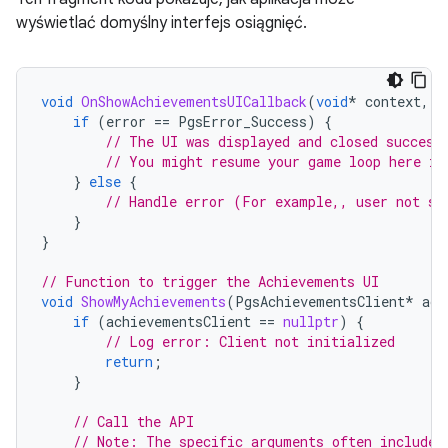
wyświetlać domyślny interfejs osiągnięć.
void
OnShowAchievementsUICallback
(
void
*
context
,
P
if
(
error
==
PgsError_Success
)
{
// The UI was displayed and closed success
// You might resume your game loop here if
}
else
{
// Handle error (For example,, user not si
}
}
// Function to trigger the Achievements UI
void
ShowMyAchievements
(
PgsAchievementsClient
*
ach
if
(
achievementsClient
==
nullptr
)
{
// Log error: Client not initialized
return
;
}
// Call the API
// Note: The specific arguments often include 