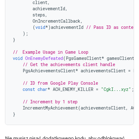
client
,
achievementId
,
steps
,
OnIncrementCallback
,
(
void
*
)
achievementId
// Pass ID as context
);
}
//  Example Usage in Game Loop
void
OnEnemyDefeated
(
PgsGamesClient
*
gamesClient
)
// Get the achievements client handle
PgsAchievementsClient
*
achievementsClient
=
Pg
// ID from Google Play Console
const
char
*
ACH_ENEMY_KILLER
=
"CgkI...xyz"
;
// Increment by 1 step
IncrementMyAchievement
(
achievementsClient
,
ACH
}
Nie musisz pisać dodatkowego kodu, aby odblokować