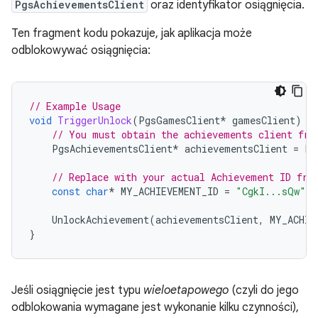
PgsAchievementsClient
oraz identyfikator osiągnięcia.
Ten fragment kodu pokazuje, jak aplikacja może
odblokowywać osiągnięcia:
// Example Usage
void
TriggerUnlock
(
PgsGamesClient
*
gamesClient
)
{
// You must obtain the achievements client fro
PgsAchievementsClient
*
achievementsClient
=
Pg
// Replace with your actual Achievement ID fro
const
char
*
MY_ACHIEVEMENT_ID
=
"CgkI...sQw"
;
UnlockAchievement
(
achievementsClient
,
MY_ACHIE
}
Jeśli osiągnięcie jest typu
wieloetapowego
(czyli do jego
odblokowania wymagane jest wykonanie kilku czynności),