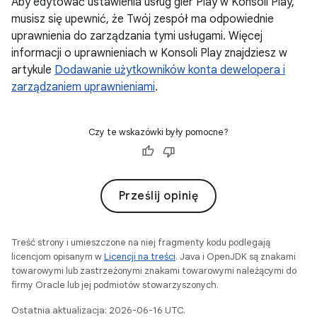
Aby edytować ustawienia usług gier Play w Konsoli Play,
musisz się upewnić, że Twój zespół ma odpowiednie
uprawnienia do zarządzania tymi usługami. Więcej
informacji o uprawnieniach w Konsoli Play znajdziesz w
artykule
Dodawanie użytkowników konta dewelopera i
zarządzaniem uprawnieniami
.
Czy te wskazówki były pomocne?
Prześlij opinię
Treść strony i umieszczone na niej fragmenty kodu podlegają
licencjom opisanym w
Licencji na treści
. Java i OpenJDK są znakami
towarowymi lub zastrzeżonymi znakami towarowymi należącymi do
firmy Oracle lub jej podmiotów stowarzyszonych.
Ostatnia aktualizacja: 2026-06-16 UTC.