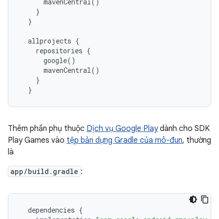
      mavenCentral()

    }

  }

  allprojects {

    repositories {

      google()

      mavenCentral()

    }

Thêm phần phụ thuộc
Dịch vụ Google Play
dành cho SDK
Play Games vào
tệp bản dựng Gradle của mô-đun
, thường
là
app/build.gradle
:
dependencies
{