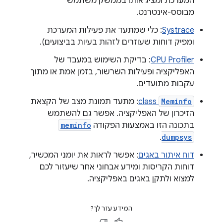
המערכת ומציג אותו בממשק משתמש
מבוסס-אינטרנט.
Systrace
: כלי שמתעד את פעילות המערכת
ומפיק דוחות שעוזרים לזהות בעיות בביצועים).
CPU Profiler
: בדיקת השימוש במעבד של
האפליקציה ופעילות השרשור, בזמן אמת או מתוך
עקבות מתועדים.
Meminfo
class
: מתעד תמונת מצב של הקצאת
הזיכרון של האפליקציה. אפשר גם להשתמש
בתכונה הזו באמצעות הפקודה
meminfo
.
dumpsys
דוח איתור באגים
: אפשר לראות את יומני המכשיר,
דוחות הקריסות ומידע אבחוני אחר שיעזור לכם
למצוא ולתקן באגים באפליקציה.
המידע עזר לך?