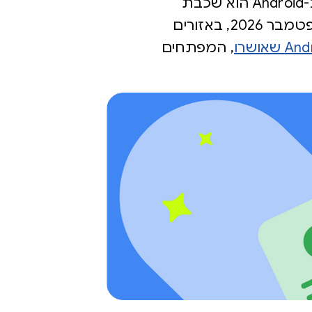
ולמשתמשים ליצור קשר ולעבוד יחד בביטחון. אימות המפתחים החדש ב-Android הוא שכבת
אבטחה נוספת שמקשה על גורמים זדוניים להפיץ נזק שוב ושוב. החל מספטמבר 2026, באזורים
, המפתחים