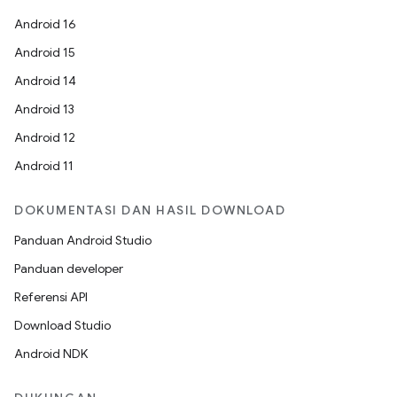
Android 16
Android 15
Android 14
Android 13
Android 12
Android 11
DOKUMENTASI DAN HASIL DOWNLOAD
Panduan Android Studio
Panduan developer
Referensi API
Download Studio
Android NDK