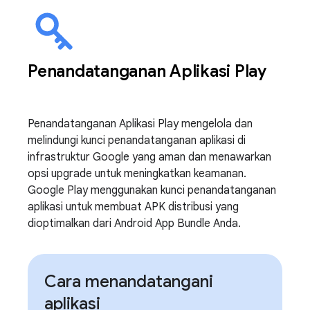
Penandatanganan Aplikasi Play
Penandatanganan Aplikasi Play mengelola dan
melindungi kunci penandatanganan aplikasi di
infrastruktur Google yang aman dan menawarkan
opsi upgrade untuk meningkatkan keamanan.
Google Play menggunakan kunci penandatanganan
aplikasi untuk membuat APK distribusi yang
dioptimalkan dari Android App Bundle Anda.
Cara menandatangani
aplikasi