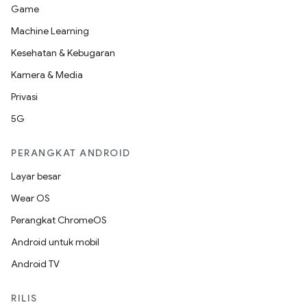
Game
Machine Learning
Kesehatan & Kebugaran
Kamera & Media
Privasi
5G
PERANGKAT ANDROID
Layar besar
Wear OS
Perangkat ChromeOS
Android untuk mobil
Android TV
RILIS