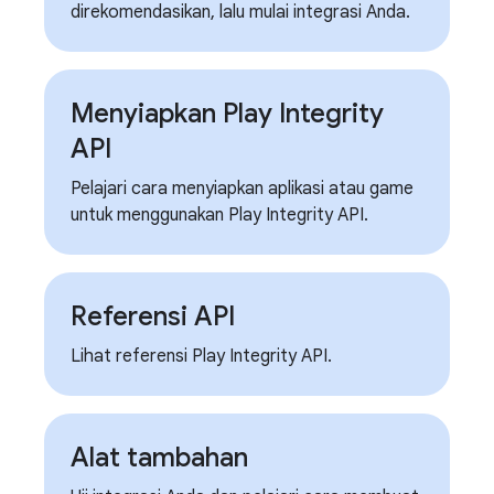
direkomendasikan, lalu mulai integrasi Anda.
Menyiapkan Play Integrity
API
Pelajari cara menyiapkan aplikasi atau game
untuk menggunakan Play Integrity API.
Referensi API
Lihat referensi Play Integrity API.
Alat tambahan