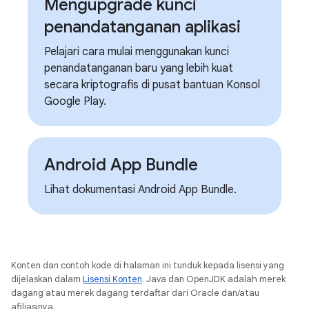
Mengupgrade kunci
penandatanganan aplikasi
Pelajari cara mulai menggunakan kunci
penandatanganan baru yang lebih kuat
secara kriptografis di pusat bantuan Konsol
Google Play.
Android App Bundle
Lihat dokumentasi Android App Bundle.
Konten dan contoh kode di halaman ini tunduk kepada lisensi yang
dijelaskan dalam
Lisensi Konten
. Java dan OpenJDK adalah merek
dagang atau merek dagang terdaftar dari Oracle dan/atau
afiliasinya.