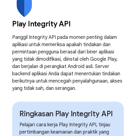
Play Integrity API
Panggil Integrity API pada momen penting dalam
aplikasi untuk memeriksa apakah tindakan dan
permintaan pengguna berasal dari biner aplikasi
yang tidak dimodifikasi, diinstal oleh Google Play,
dan berjalan di perangkat Android asli. Server
backend aplikasi Anda dapat menentukan tindakan
berikutnya untuk mencegah penyalahgunaan, akses
yang tidak sah, dan serangan.
Ringkasan Play Integrity API
Pelajari cara kerja Play Integrity API, tinjau
pertimbangan keamanan dan praktik yang