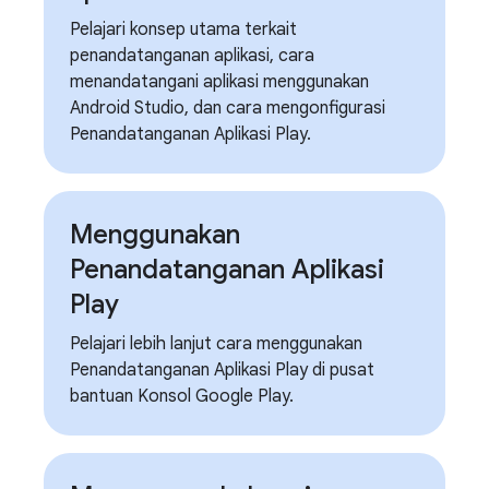
Pelajari konsep utama terkait
penandatanganan aplikasi, cara
menandatangani aplikasi menggunakan
Android Studio, dan cara mengonfigurasi
Penandatanganan Aplikasi Play.
Menggunakan
Penandatanganan Aplikasi
Play
Pelajari lebih lanjut cara menggunakan
Penandatanganan Aplikasi Play di pusat
bantuan Konsol Google Play.