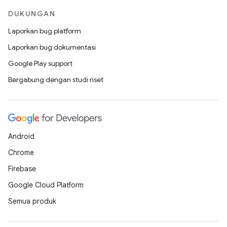
DUKUNGAN
Laporkan bug platform
Laporkan bug dokumentasi
Google Play support
Bergabung dengan studi riset
Android
Chrome
Firebase
Google Cloud Platform
Semua produk