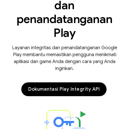
dan
penandatanganan
Play
Layanan integritas dan penandatanganan Google
Play membantu memastikan pengguna menikmati
aplikasi dan game Anda dengan cara yang Anda
inginkan.
y.model
Dokumentasi Play Integrity API