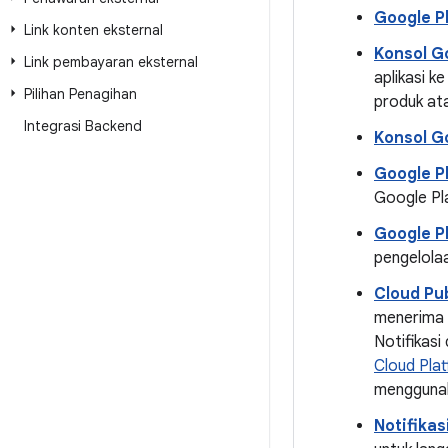
Google P
Link konten eksternal
Konsol G
Link pembayaran eksternal
aplikasi k
Pilihan Penagihan
produk at
Integrasi Backend
Konsol G
Google Pl
Google Pla
Google P
pengelolaa
Cloud Pu
menerima 
Notifikas
Cloud Pla
menggunak
Notifikas