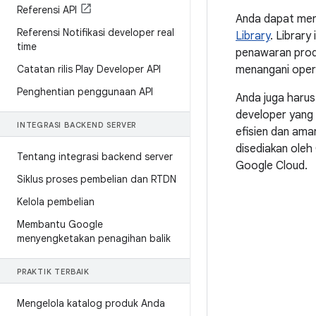
Referensi API
Anda dapat men
Referensi Notifikasi developer real
Library
. Librar
time
penawaran produ
menangani opera
Catatan rilis Play Developer API
Penghentian penggunaan API
Anda juga haru
developer yang 
INTEGRASI BACKEND SERVER
efisien dan ama
disediakan oleh
Tentang integrasi backend server
Google Cloud.
Siklus proses pembelian dan RTDN
Kelola pembelian
Membantu Google
menyengketakan penagihan balik
PRAKTIK TERBAIK
Mengelola katalog produk Anda