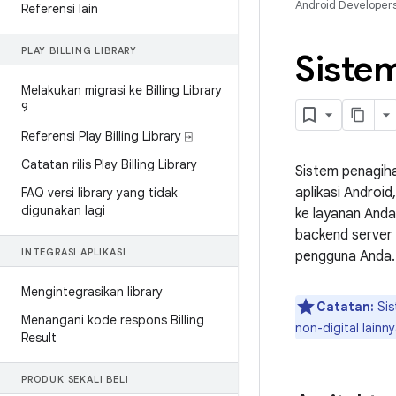
Android Developer
Referensi lain
PLAY BILLING LIBRARY
Siste
Melakukan migrasi ke Billing Library
9
Referensi Play Billing Library ⍈
Catatan rilis Play Billing Library
Sistem penagiha
aplikasi Androi
FAQ versi library yang tidak
digunakan lagi
ke layanan Anda
backend server
INTEGRASI APLIKASI
pengguna Anda.
Mengintegrasikan library
Catatan:
Sis
Menangani kode respons Billing
non-digital lainny
Result
PRODUK SEKALI BELI