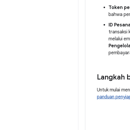
Token pe
bahwa pen
ID Pesan
transaksi 
melalui e
Pengelol
pembayar
Langkah b
Untuk mulai men
panduan penyia