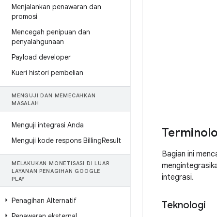
Menjalankan penawaran dan
promosi
Mencegah penipuan dan
penyalahgunaan
Payload developer
Kueri histori pembelian
MENGUJI DAN MEMECAHKAN
MASALAH
Menguji integrasi Anda
Terminolo
Menguji kode respons Billing
Result
Bagian ini menc
MELAKUKAN MONETISASI DI LUAR
mengintegrasika
LAYANAN PENAGIHAN GOOGLE
integrasi.
PLAY
Penagihan Alternatif
Teknologi
Penawaran eksternal