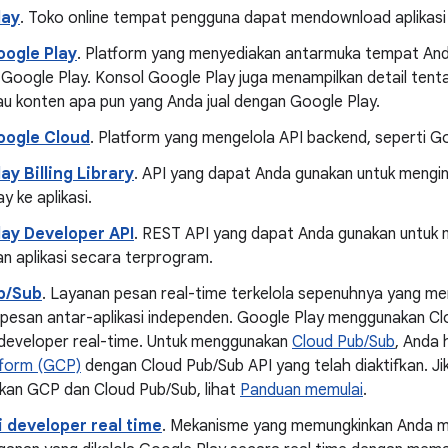
lay
. Toko online tempat pengguna dapat mendownload aplikasi d
oogle Play
. Platform yang menyediakan antarmuka tempat An
e Google Play. Konsol Google Play juga menampilkan detail tenta
au konten apa pun yang Anda jual dengan Google Play.
oogle Cloud
. Platform yang mengelola API backend, seperti G
ay Billing Library
. API yang dapat Anda gunakan untuk mengi
y ke aplikasi.
lay Developer API
. REST API yang dapat Anda gunakan untuk m
n aplikasi secara terprogram.
b/Sub
. Layanan pesan real-time terkelola sepenuhnya yang m
pesan antar-aplikasi independen. Google Play menggunakan Cl
i developer real-time. Untuk menggunakan
Cloud Pub/Sub
, Anda 
tform (GCP)
dengan Cloud Pub/Sub API yang telah diaktifkan. Ji
an GCP dan Cloud Pub/Sub, lihat
Panduan memulai
.
i developer real time
. Mekanisme yang memungkinkan Anda 