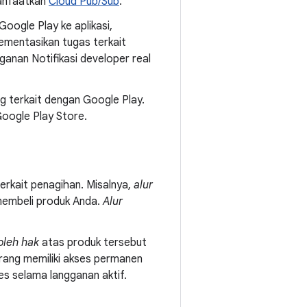
manfaatkan
Cloud Pub/Sub
.
Google Play ke aplikasi,
mentasikan tugas terkait
nganan Notifikasi developer real
g terkait dengan Google Play.
Google Play Store.
erkait penagihan. Misalnya,
alur
membeli produk Anda.
Alur
leh hak
atas produk tersebut
karang memiliki akses permanen
ses selama langganan aktif.