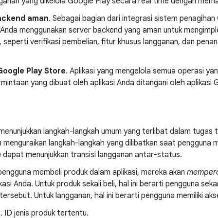
gganan yang dikelola Google Play secara real time dengan me
ackend aman
. Sebagai bagian dari integrasi sistem penagihan 
 Anda menggunakan server backend yang aman untuk mengimple
 seperti verifikasi pembelian, fitur khusus langganan, dan pena
Google Play Store
. Aplikasi yang mengelola semua operasi yan
intaan yang dibuat oleh aplikasi Anda ditangani oleh aplikasi 
r menunjukkan langkah-langkah umum yang terlibat dalam tugas t
n
menguraikan langkah-langkah yang dilibatkan saat pengguna 
n
dapat menunjukkan transisi langganan antar-status.
a pengguna membeli produk dalam aplikasi, mereka akan
mempero
kasi Anda. Untuk produk sekali beli, hal ini berarti pengguna se
tersebut. Untuk langganan, hal ini berarti pengguna memiliki ak
k
. ID jenis produk tertentu.