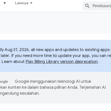
Lainnya
y Aug 31, 2026, all new apps and updates to existing apps m
 later. If you need more time to update your app, you can r
. Learn about
Play Billing Library version deprecation
.
Google menggunakan teknologi AI untuk
an konten ke dalam bahasa pilihan Anda. Terjemahan AI
ngandung kesalahan.