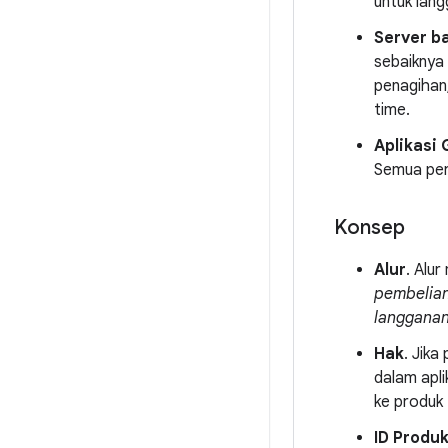
untuk lan
Server b
sebaiknya
penagihan,
time.
Aplikasi 
Semua perm
Konsep
Alur
. Alu
pembelia
langgana
Hak
. Jik
dalam apli
ke produk 
ID Produ