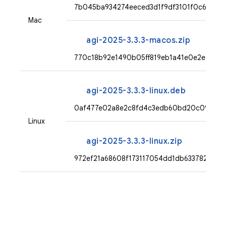
7b045ba934274eeced3d1f9df3101f0c67a6e
Mac
agi-2025-3.3.3-macos.zip
770c18b92e1490b05ff819eb1a41e0e2ef23fe
agi-2025-3.3.3-linux.deb
0af477e02a8e2c8fd4c3edb60bd20c0951033
Linux
agi-2025-3.3.3-linux.zip
972ef21a68608f173117054dd1db6337826be