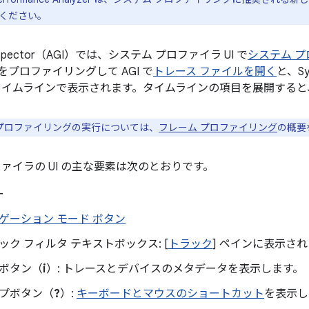
ください。
U Inspector（AGI）では、システム プロファイラ UI で
システム 
プロファイリングして AGI で
トレース ファイルを開く
と、Sys
タイムラインで表示されます。タイムラインの項目を展開すると
プロファイリングの実行については、
フレーム プロファイリング
の概要
ァイラの UI の主な要素は次のとおりです。
ー
ゲーション モード ボタン
ック フィルタ テキストボックス: [
トラック
] ペインに表示さ
ボタン（
i
）: トレースとデバイスのメタデータを表示します。
プボタン（
?
）:
キーボードとマウスのショートカット
を表示し