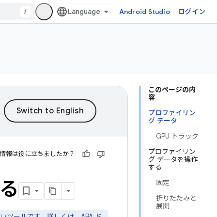
/
Android Studio
ログイン
このページの内
容
プロファイリン
グ データ
GPU トラック
プロファイリン
情報は役に立ちましたか？
グ データを操作
する
する
固定
折りたたみと
展開
れる新しいツールです。詳しくは、
APA ド