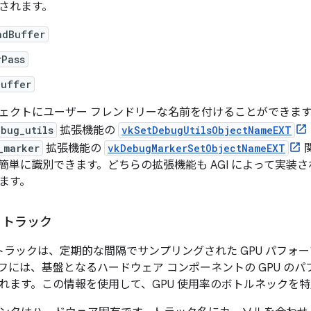
されます。
ndBuffer
rPass
Buffer
ェクトにユーザー フレンドリーな名前を付けることができま
bug_utils
拡張機能の
vkSetDebugUtilsObjectNameEXT
_marker
拡張機能の
vkDebugMarkerSetObjectNameEXT
簡単に識別できます。どちらの拡張機能も AGI によって実装
ます。
タ トラック
タ トラックは、定期的な間隔でサンプリングされた GPU パフォ
フには、基盤となるハードウェア コンポーネントの GPU の
れます。この情報を使用して、GPU 使用率のボトルネックを