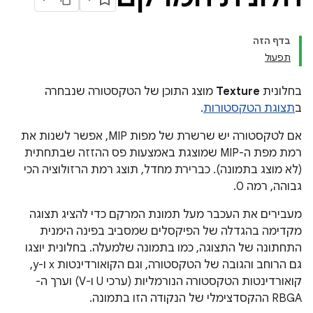
בדף הזה
תפעול
בחלונית
Texture
מוצג התוכן של הטקסטורה שנבחרה
ב
תצוגת הטקסטורות
.
אם לטקסטורה יש שרשרת של מפות MIP, אפשר לשנות את
רמת מפת ה-MIP שמוצגת באמצעות פס ההזזה שבתחתית
(לא מוצג בתמונה). כברירת מחדל, תוצג רמת הרזולוציה הכי
גבוהה, רמה 0.
מעבירים את העכבר מעל תמונת המרקם כדי להציג תצוגה
מקדימה בהגדלה של הפיקסלים שמסביב בפינה הימנית
התחתונה של התצוגה, כמו בתמונה שלמעלה. בחלונית יוצגו
גם הרוחב והגובה של הטקסטורה, וגם הקואורדינטות x ו-y,
קואורדינטות הטקסטורה הנורמליות (ערכי U ו-V) וערך ה-
RBGA ההקסדצימלי של הנקודה הזו בתמונה.