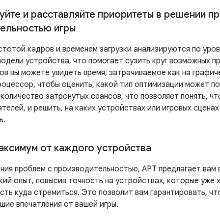
уйте и расставляйте приоритеты в решении п
ельностью игры
стотой кадров и временем загрузки анализируются по уров
модели устройства, что помогает сузить круг возможных п
в вы можете увидеть время, затрачиваемое как на графиче
роцессор, чтобы оценить, какой тип оптимизации может п
оличество затронутых сеансов, что позволяет понять, что
телей, и решить, на каких устройствах или игровых сцена
ь.
аксимум от каждого устройства
ния проблем с производительностью, APT предлагает вам
кий опыт, повысив точность на устройствах, которые уже 
сть куда стремиться. Это позволит вам гарантировать, чт
шие впечатления от вашей игры.