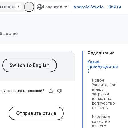
/
Android Studio
Войти
бщество
Содержание
Какие
преимущества
?
Новое!
Узнайте, как
время
ия оказалась полезной?
загрузки
влияет на
количество
отказов.
Отправить отзыв
Измерьте
качество
вашего