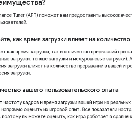
еимущества?
rmance Tuner (APT) поможет вам предоставить высококаче
льзователей.
айте
,
как время загрузки влияет на количество
т как время загрузки, так и количество прерываний при за
дные загрузки, тёплые загрузки и межуровневые загрузки). 
мя загрузки влияет на количество прерываний в вашей игр
емя загрузки.
ачество вашего пользовательского опыта
 частоту кадров и время загрузки вашей игры на реальных
и напрямую оценить их игровой опыт. Все показатели наст
, поэтому вы можете оценить, как игра работает в сравне