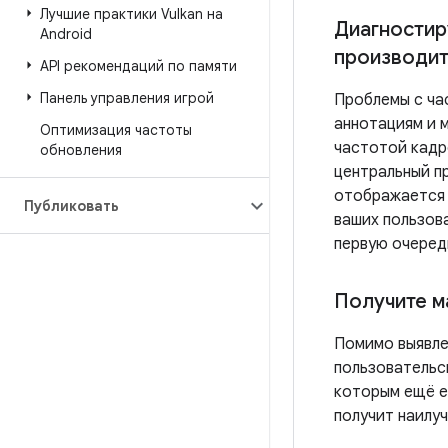
Лучшие практики Vulkan на
Диагностир
Android
производит
API рекомендаций по памяти
Панель управления игрой
Проблемы с ча
аннотациям и 
Оптимизация частоты
частотой кадро
обновления
центральный п
отображается к
Публиковать
ваших пользова
первую очеред
Получите м
Помимо выявле
пользовательс
которым ещё е
получит наилуч