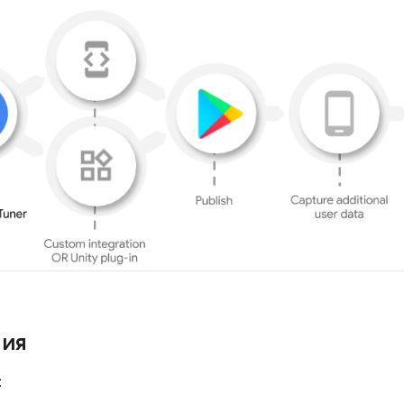
ния
: