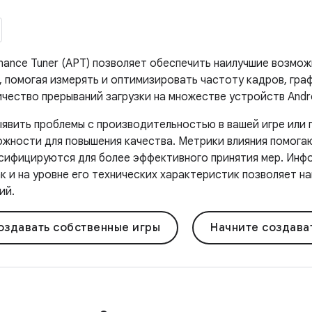
rmance Tuner (APT) позволяет обеспечить наилучшие возмо
, помогая измерять и оптимизировать частоту кадров, гра
ичество прерываний загрузки на множестве устройств Andr
ыявить проблемы с производительностью в вашей игре или 
ожности для повышения качества. Метрики влияния помога
сифицируются для более эффективного принятия мер. Инфо
ак и на уровне его технических характеристик позволяет 
ий.
оздавать собственные игры
Начните создават