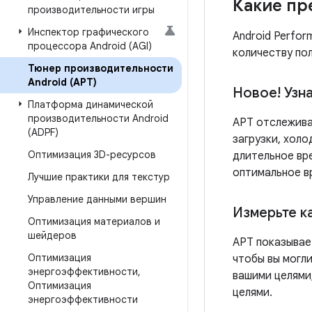
Какие пр
производительности игры
Инспектор графического
Android Perfo
процессора Android (AGI)
количеству по
Тюнер производительности
Android (APT)
Новое! Узн
Платформа динамической
производительности Android
APT отслеживае
(ADPF)
загрузки, холо
Оптимизация 3D-ресурсов
длительное вре
оптимальное вр
Лучшие практики для текстур
Управление данными вершин
Измерьте к
Оптимизация материалов и
шейдеров
APT показывает
Оптимизация
чтобы вы могл
энергоэффективности
,
вашими целями
Оптимизация
целями.
энергоэффективности