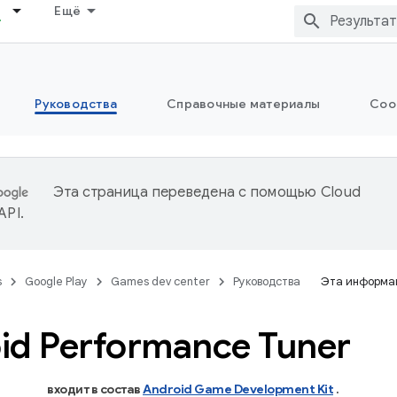
Ещё
Руководства
Справочные материалы
Соо
Эта страница переведена с помощью
Cloud
 API
.
s
Google Play
Games dev center
Руководства
Эта информац
id Performance Tuner
входит в состав
Android Game Development Kit
.