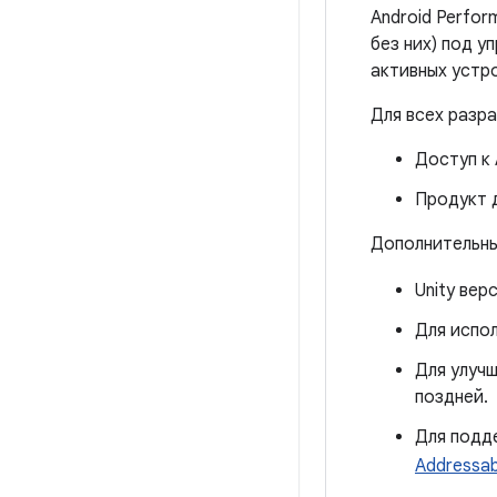
Android Perfor
без них) под у
активных устро
Для всех разр
Доступ к 
Продукт д
Дополнительны
Unity вер
Для испол
Для улучш
поздней.
Для подде
Addressabl