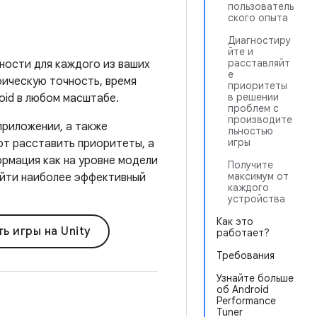
пользователь
ского опыта
Диагностиру
йте и
расставляйт
жности для каждого из ваших
е
фическую точность, время
приоритеты
в решении
oid в любом масштабе.
проблем с
производите
приложении, а также
льностью
игры
ют расставить приоритеты, а
рмация как на уровне модели
Получите
максимум от
найти наиболее эффективный
каждого
устройства
Как это
ь игры на Unity
работает?
Требования
Узнайте больше
об Android
Performance
Tuner