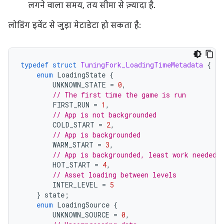
लगने वाला समय, तय सीमा से ज़्यादा है.
लोडिंग इवेंट से जुड़ा मेटाडेटा हो सकता है:
typedef
struct
TuningFork_LoadingTimeMetadata
{
enum
LoadingState
{
UNKNOWN_STATE
=
0
,
// The first time the game is run
FIRST_RUN
=
1
,
// App is not backgrounded
COLD_START
=
2
,
// App is backgrounded
WARM_START
=
3
,
// App is backgrounded, least work needed
HOT_START
=
4
,
// Asset loading between levels
INTER_LEVEL
=
5
}
state
;
enum
LoadingSource
{
UNKNOWN_SOURCE
=
0
,