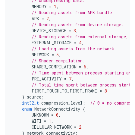
// Uncompressing data.
MEMORY
=
1
,
// Reading assets from APK bundle.
APK
=
2
,
// Reading assets from device storage.
DEVICE_STORAGE
=
3
,
// Reading assets from external storage, e
EXTERNAL_STORAGE
=
4
,
// Loading assets from the network.
NETWORK
=
5
,
// Shader compilation.
SHADER_COMPILATION
=
6
,
// Time spent between process starting and
PRE_ACTIVITY
=
7
,
// Total time spent between process starti
FIRST_TOUCH_TO_FIRST_FRAME
=
8
}
source
;
int32_t
compression_level
;
// 0 = no compress
enum
NetworkConnectivity
{
UNKNOWN
=
0
,
WIFI
=
1
,
CELLULAR_NETWORK
=
2
}
network_connectivity
;