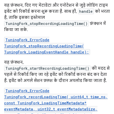
यह फ़ंक्शन, दिए गए मेटाडेटा और एनोटेशन से जुड़े लोडिंग टाइम
इवेंट को रिकॉर्ड करना शुरू करता है. साथ ही,
handle
को भरता
है, ताकि इसका इस्तेमाल
TuningFork_stopRecordingLoadingTime()
फ़ंक्शन में
किया जा सके.
TuningFork_ErrorCode
TuningFork_stopRecordingLoadingTime(
TuningFork_LoadingEventHandle handle);
यह फ़ंक्शन,
TuningFork_startRecordingLoadingTime()
की मदद से
पहले से रिकॉर्ड किए जा रहे इवेंट को रिकॉर्ड करना बंद कर देता
है. इवेंट को अगले सेशन फ़्लश के दौरान अपलोड किया जाता है.
TuningFork_ErrorCode
TuningFork_recordLoadingTime( uint64_t time_ns,
const TuningFork_LoadingTimeMetadata*
eventMetadata, uint32_t eventMetadataSize,