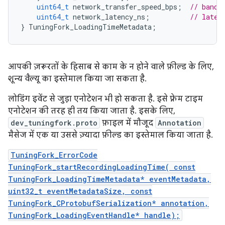
uint64_t
network_transfer_speed_bps
;
// bandw
uint64_t
network_latency_ns
;
// laten
}
TuningFork_LoadingTimeMetadata
;
आपकी ज़रूरतों के हिसाब से काम के न होने वाले फ़ील्ड के लिए,
शून्य वैल्यू का इस्तेमाल किया जा सकता है.
लोडिंग इवेंट से जुड़ा एनोटेशन भी हो सकता है. इसे फ़्रेम टाइम
एनोटेशन की तरह ही तय किया जाता है. इसके लिए,
dev_tuningfork.proto
फ़ाइल में मौजूद
Annotation
मैसेज में एक या उससे ज़्यादा फ़ील्ड का इस्तेमाल किया जाता है.
TuningFork_ErrorCode
TuningFork_startRecordingLoadingTime( const
TuningFork_LoadingTimeMetadata* eventMetadata,
uint32_t eventMetadataSize, const
TuningFork_CProtobufSerialization* annotation,
TuningFork_LoadingEventHandle* handle);