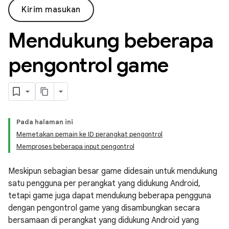
Kirim masukan
Mendukung beberapa
pengontrol game
Pada halaman ini
Memetakan pemain ke ID perangkat pengontrol
Memproses beberapa input pengontrol
Meskipun sebagian besar game didesain untuk mendukung
satu pengguna per perangkat yang didukung Android,
tetapi game juga dapat mendukung beberapa pengguna
dengan pengontrol game yang disambungkan secara
bersamaan di perangkat yang didukung Android yang