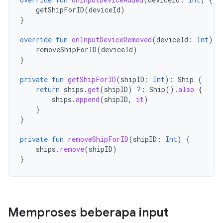
getShipForID
(
deviceId
)
}
override
fun
onInputDeviceRemoved
(
deviceId
:
Int
)
{
removeShipForID
(
deviceId
)
}
private
fun
getShipForID
(
shipID
:
Int
):
Ship
{
return
ships
.
get
(
shipID
)
?:
Ship
().
also
{
ships
.
append
(
shipID
,
it
)
}
}
private
fun
removeShipForID
(
shipID
:
Int
)
{
ships
.
remove
(
shipID
)
}
Memproses beberapa input