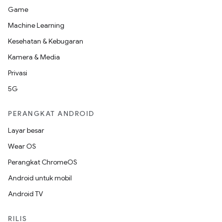
Game
Machine Learning
Kesehatan & Kebugaran
Kamera & Media
Privasi
5G
PERANGKAT ANDROID
Layar besar
Wear OS
Perangkat ChromeOS
Android untuk mobil
Android TV
RILIS