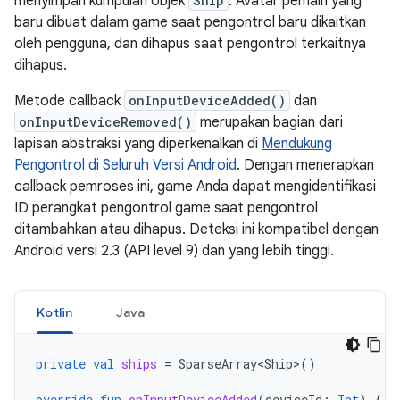
menyimpan kumpulan objek
Ship
. Avatar pemain yang
baru dibuat dalam game saat pengontrol baru dikaitkan
oleh pengguna, dan dihapus saat pengontrol terkaitnya
dihapus.
Metode callback
onInputDeviceAdded()
dan
onInputDeviceRemoved()
merupakan bagian dari
lapisan abstraksi yang diperkenalkan di
Mendukung
Pengontrol di Seluruh Versi Android
. Dengan menerapkan
callback pemroses ini, game Anda dapat mengidentifikasi
ID perangkat pengontrol game saat pengontrol
ditambahkan atau dihapus. Deteksi ini kompatibel dengan
Android versi 2.3 (API level 9) dan yang lebih tinggi.
Kotlin
Java
private
val
ships
=
SparseArray<Ship>
()
override
fun
onInputDeviceAdded
(
deviceId
:
Int
)
{