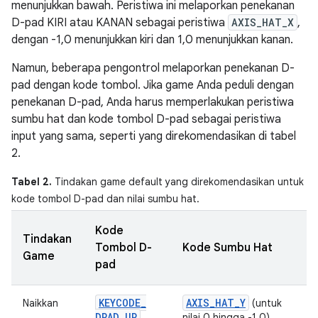
menunjukkan bawah. Peristiwa ini melaporkan penekanan
D-pad KIRI atau KANAN sebagai peristiwa
AXIS_HAT_X
,
dengan -1,0 menunjukkan kiri dan 1,0 menunjukkan kanan.
Namun, beberapa pengontrol melaporkan penekanan D-
pad dengan kode tombol. Jika game Anda peduli dengan
penekanan D-pad, Anda harus memperlakukan peristiwa
sumbu hat dan kode tombol D-pad sebagai peristiwa
input yang sama, seperti yang direkomendasikan di tabel
2.
Tabel 2.
Tindakan game default yang direkomendasikan untuk
kode tombol D-pad dan nilai sumbu hat.
Kode
Tindakan
Tombol D-
Kode Sumbu Hat
Game
pad
KEYCODE
_
AXIS
_
HAT
_
Y
Naikkan
(untuk
DPAD
_
UP
nilai 0 hingga -1,0)