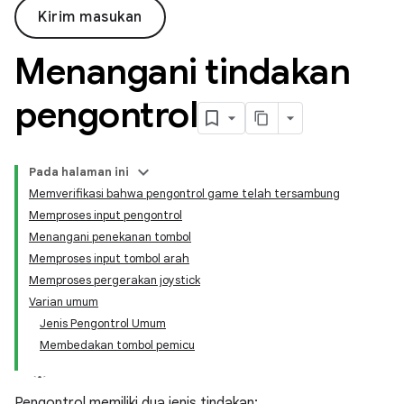
Kirim masukan
Menangani tindakan
pengontrol
Pada halaman ini
Memverifikasi bahwa pengontrol game telah tersambung
Memproses input pengontrol
Menangani penekanan tombol
Memproses input tombol arah
Memproses pergerakan joystick
Varian umum
Jenis Pengontrol Umum
Membedakan tombol pemicu
Pengontrol memiliki dua jenis tindakan: