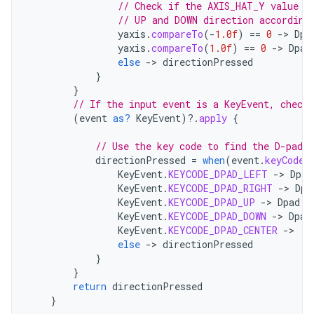
// Check if the AXIS_HAT_Y value i
// UP and DOWN direction according
yaxis
.
compareTo
(
-
1.0f
)
==
0
-
>
Dpa
yaxis
.
compareTo
(
1.0f
)
==
0
-
>
Dpad
else
-
>
directionPressed
}
}
// If the input event is a KeyEvent, check 
(
event
as?
KeyEvent
)
?.
apply
{
// Use the key code to find the D-pad d
directionPressed
=
when
(
event
.
keyCode
)
KeyEvent
.
KEYCODE_DPAD_LEFT
-
>
Dpad
KeyEvent
.
KEYCODE_DPAD_RIGHT
-
>
Dpa
KeyEvent
.
KEYCODE_DPAD_UP
-
>
Dpad
.
U
KeyEvent
.
KEYCODE_DPAD_DOWN
-
>
Dpad
KeyEvent
.
KEYCODE_DPAD_CENTER
-
>
D
else
-
>
directionPressed
}
}
return
directionPressed
}