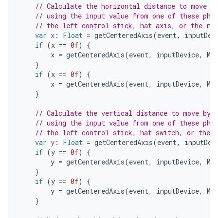
// Calculate the horizontal distance to move b
// using the input value from one of these phy
// the left control stick, hat axis, or the rig
var
x
:
Float
=
getCenteredAxis
(
event
,
inputDev
if
(
x
==
0f
)
{
x
=
getCenteredAxis
(
event
,
inputDevice
,
Mo
}
if
(
x
==
0f
)
{
x
=
getCenteredAxis
(
event
,
inputDevice
,
Mo
}
// Calculate the vertical distance to move by
// using the input value from one of these phy
// the left control stick, hat switch, or the r
var
y
:
Float
=
getCenteredAxis
(
event
,
inputDev
if
(
y
==
0f
)
{
y
=
getCenteredAxis
(
event
,
inputDevice
,
Mo
}
if
(
y
==
0f
)
{
y
=
getCenteredAxis
(
event
,
inputDevice
,
Mo
}