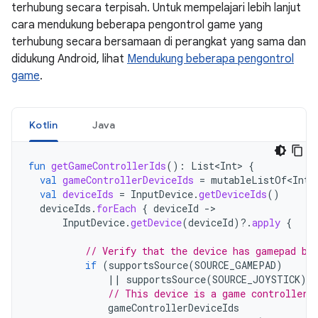
terhubung secara terpisah. Untuk mempelajari lebih lanjut
cara mendukung beberapa pengontrol game yang
terhubung secara bersamaan di perangkat yang sama dan
didukung Android, lihat
Mendukung beberapa pengontrol
game
.
Kotlin
Java
fun
getGameControllerIds
():
List<Int>
{
val
gameControllerDeviceIds
=
mutableListOf<Int>
val
deviceIds
=
InputDevice
.
getDeviceIds
()
deviceIds
.
forEach
{
deviceId
-
InputDevice
.
getDevice
(
deviceId
)
?.
apply
{
// Verify that the device has gamepad bu
if
(
supportsSource
(
SOURCE_GAMEPAD
)
||
supportsSource
(
SOURCE_JOYSTICK
))
// This device is a game controller.
gameControllerDeviceIds