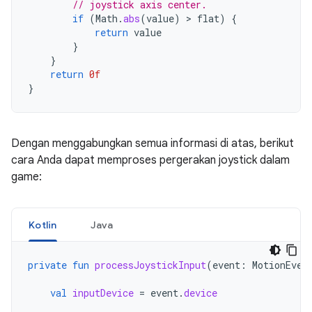
// joystick axis center.
if
(
Math
.
abs
(
value
)
 > 
flat
)
{
return
value
}
}
return
0f
}
Dengan menggabungkan semua informasi di atas, berikut
cara Anda dapat memproses pergerakan joystick dalam
game:
Kotlin
Java
private
fun
processJoystickInput
(
event
:
MotionEven
val
inputDevice
=
event
.
device