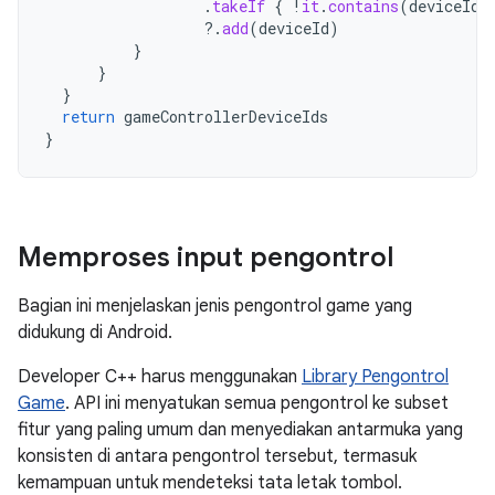
.
takeIf
{
!
it
.
contains
(
deviceId
)
?.
add
(
deviceId
)
}
}
}
return
gameControllerDeviceIds
}
Memproses input pengontrol
Bagian ini menjelaskan jenis pengontrol game yang
didukung di Android.
Developer C++ harus menggunakan
Library Pengontrol
Game
. API ini menyatukan semua pengontrol ke subset
fitur yang paling umum dan menyediakan antarmuka yang
konsisten di antara pengontrol tersebut, termasuk
kemampuan untuk mendeteksi tata letak tombol.