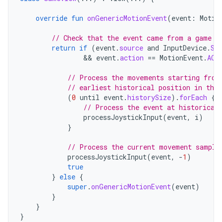
override
fun
onGenericMotionEvent
(
event
:
Motio
// Check that the event came from a game c
return
if
(
event
.
source
and
InputDevice
.
SO
                && 
event
.
action
==
MotionEvent
.
ACT
// Process the movements starting from
// earliest historical position in the 
(
0
until
event
.
historySize
).
forEach
{
// Process the event at historical
processJoystickInput
(
event
,
i
)
}
// Process the current movement sample
processJoystickInput
(
event
,
-
1
)
true
}
else
{
super
.
onGenericMotionEvent
(
event
)
}
}
}