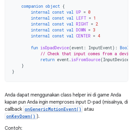
companion
object
{
internal
const
val
UP
=
0
internal
const
val
LEFT
=
1
internal
const
val
RIGHT
=
2
internal
const
val
DOWN
=
3
internal
const
val
CENTER
=
4
fun
isDpadDevice
(
event
:
InputEvent
):
Boole
// Check that input comes from a devic
return
event
.
isFromSource
(
InputDevice
.
}
}
Anda dapat menggunakan class helper ini di game Anda
kapan pun Anda ingin memproses input D-pad (misalnya, di
callback
onGenericMotionEvent()
atau
onKeyDown()
).
Contoh: