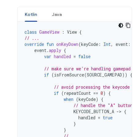
Kotlin
Java
class
GameView
:
View
{
// ...
override
fun
onKeyDown
(
keyCode
:
Int
,
event
:
K
event
.
apply
{
var
handled
=
false
// make sure we're handling gamepad e
if
(
isFromSource
(
SOURCE_GAMEPAD
))
{
// avoid processing the keycode re
if
(
repeatCount
==
0
)
{
when
(
keyCode
)
{
// handle the "A" button
KEYCODE_BUTTON_A
-
>
{
handled
=
true
}
}
// ...