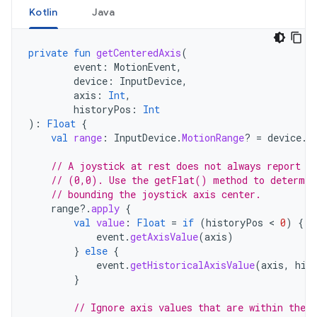
Kotlin
Java
private
fun
getCenteredAxis
(
event
:
MotionEvent
,
device
:
InputDevice
,
axis
:
Int
,
historyPos
:
Int
):
Float
{
val
range
:
InputDevice
.
MotionRange
?
=
device
.
g
// A joystick at rest does not always report a
// (0,0). Use the getFlat() method to determin
// bounding the joystick axis center.
range
?.
apply
{
val
value
:
Float
=
if
(
historyPos
 < 
0
)
{
event
.
getAxisValue
(
axis
)
}
else
{
event
.
getHistoricalAxisValue
(
axis
,
his
}
// Ignore axis values that are within the 