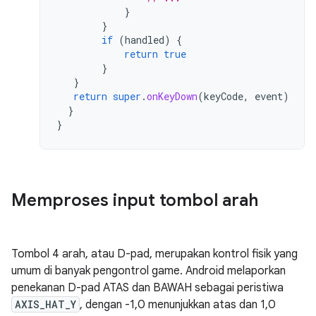
}
}
if
(
handled
)
{
return
true
}
}
return
super
.
onKeyDown
(
keyCode
,
event
)
}
}
Memproses input tombol arah
Tombol 4 arah, atau D-pad, merupakan kontrol fisik yang
umum di banyak pengontrol game. Android melaporkan
penekanan D-pad ATAS dan BAWAH sebagai peristiwa
AXIS_HAT_Y
, dengan -1,0 menunjukkan atas dan 1,0