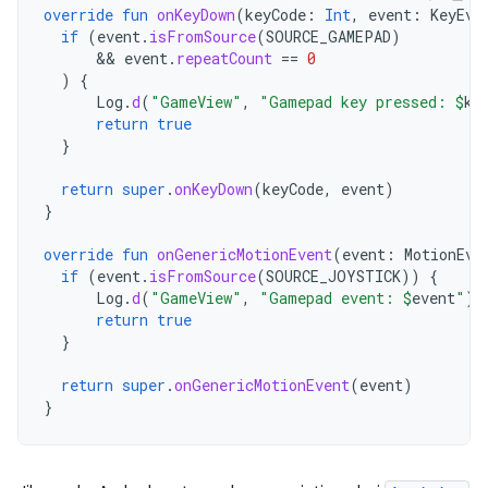
override
fun
onKeyDown
(
keyCode
:
Int
,
event
:
KeyEve
if
(
event
.
isFromSource
(
SOURCE_GAMEPAD
)
      && 
event
.
repeatCount
==
0
)
{
Log
.
d
(
"GameView"
,
"Gamepad key pressed: 
$
ke
return
true
}
return
super
.
onKeyDown
(
keyCode
,
event
)
}
override
fun
onGenericMotionEvent
(
event
:
MotionEve
if
(
event
.
isFromSource
(
SOURCE_JOYSTICK
))
{
Log
.
d
(
"GameView"
,
"Gamepad event: 
$
event
"
)
return
true
}
return
super
.
onGenericMotionEvent
(
event
)
}