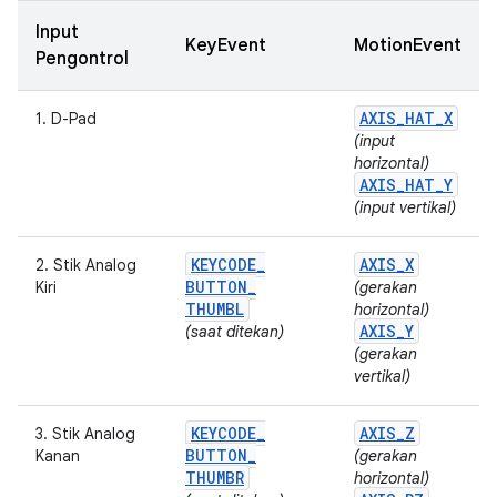
Input
KeyEvent
MotionEvent
Pengontrol
AXIS
_
HAT
_
X
1. D-Pad
(input
horizontal)
AXIS
_
HAT
_
Y
(input vertikal)
KEYCODE
_
AXIS
_
X
2. Stik Analog
BUTTON
_
Kiri
(gerakan
THUMBL
horizontal)
AXIS
_
Y
(saat ditekan)
(gerakan
vertikal)
KEYCODE
_
AXIS
_
Z
3. Stik Analog
BUTTON
_
Kanan
(gerakan
THUMBR
horizontal)