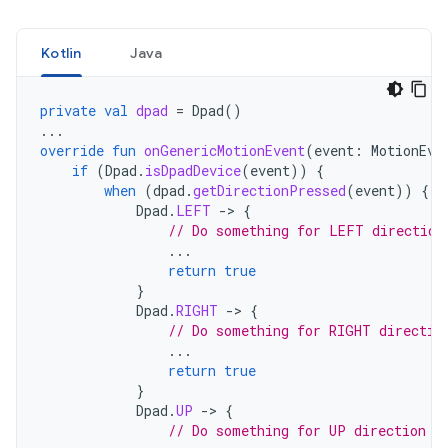
Kotlin
Java
private
val
dpad
=
Dpad
()
...
override
fun
onGenericMotionEvent
(
event
:
MotionEve
if
(
Dpad
.
isDpadDevice
(
event
))
{
when
(
dpad
.
getDirectionPressed
(
event
))
{
Dpad
.
LEFT
-
>
{
// Do something for LEFT direction
...
return
true
}
Dpad
.
RIGHT
-
>
{
// Do something for RIGHT directio
...
return
true
}
Dpad
.
UP
-
>
{
// Do something for UP direction p