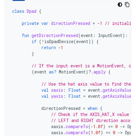
class
Dpad
{
private
var
directionPressed
=
-
1
// initializ
fun
getDirectionPressed
(
event
:
InputEvent
):
In
if
(
!
isDpadDevice
(
event
))
{
return
-
1
}
// If the input event is a MotionEvent, che
(
event
as?
MotionEvent
)
?.
apply
{
// Use the hat axis value to find the D
val
xaxis
:
Float
=
event
.
getAxisValue
(
val
yaxis
:
Float
=
event
.
getAxisValue
(
directionPressed
=
when
{
// Check if the AXIS_HAT_X value i
// LEFT and RIGHT direction accord
xaxis
.
compareTo
(
-
1.0f
)
==
0
-
>
Dpa
xaxis
.
compareTo
(
1.0f
)
==
0
-
>
Dpad