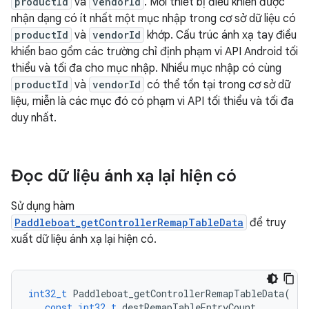
productId
và
vendorId
. Mỗi thiết bị điều khiển được
nhận dạng có ít nhất một mục nhập trong cơ sở dữ liệu có
productId
và
vendorId
khớp. Cấu trúc ánh xạ tay điều
khiển bao gồm các trường chỉ định phạm vi API Android tối
thiểu và tối đa cho mục nhập. Nhiều mục nhập có cùng
productId
và
vendorId
có thể tồn tại trong cơ sở dữ
liệu, miễn là các mục đó có phạm vi API tối thiểu và tối đa
duy nhất.
Đọc dữ liệu ánh xạ lại hiện có
Sử dụng hàm
Paddleboat_getControllerRemapTableData
để truy
xuất dữ liệu ánh xạ lại hiện có.
int32_t
Paddleboat_getControllerRemapTableData
(
const
int32_t
destRemapTableEntryCount
,