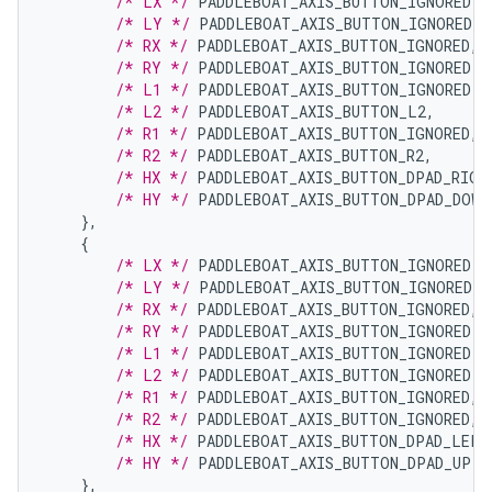
/* LX */
PADDLEBOAT_AXIS_BUTTON_IGNORED
,
/* LY */
PADDLEBOAT_AXIS_BUTTON_IGNORED
,
/* RX */
PADDLEBOAT_AXIS_BUTTON_IGNORED
,
/* RY */
PADDLEBOAT_AXIS_BUTTON_IGNORED
,
/* L1 */
PADDLEBOAT_AXIS_BUTTON_IGNORED
,
/* L2 */
PADDLEBOAT_AXIS_BUTTON_L2
,
/* R1 */
PADDLEBOAT_AXIS_BUTTON_IGNORED
,
/* R2 */
PADDLEBOAT_AXIS_BUTTON_R2
,
/* HX */
PADDLEBOAT_AXIS_BUTTON_DPAD_RIGH
/* HY */
PADDLEBOAT_AXIS_BUTTON_DPAD_DOWN
},
{
/* LX */
PADDLEBOAT_AXIS_BUTTON_IGNORED
,
/* LY */
PADDLEBOAT_AXIS_BUTTON_IGNORED
,
/* RX */
PADDLEBOAT_AXIS_BUTTON_IGNORED
,
/* RY */
PADDLEBOAT_AXIS_BUTTON_IGNORED
,
/* L1 */
PADDLEBOAT_AXIS_BUTTON_IGNORED
,
/* L2 */
PADDLEBOAT_AXIS_BUTTON_IGNORED
,
/* R1 */
PADDLEBOAT_AXIS_BUTTON_IGNORED
,
/* R2 */
PADDLEBOAT_AXIS_BUTTON_IGNORED
,
/* HX */
PADDLEBOAT_AXIS_BUTTON_DPAD_LEFT
/* HY */
PADDLEBOAT_AXIS_BUTTON_DPAD_UP
,
},