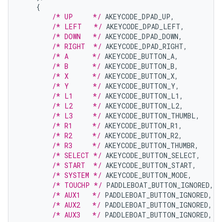
{
/* UP     */
AKEYCODE_DPAD_UP
,
/* LEFT   */
AKEYCODE_DPAD_LEFT
,
/* DOWN   */
AKEYCODE_DPAD_DOWN
,
/* RIGHT  */
AKEYCODE_DPAD_RIGHT
,
/* A      */
AKEYCODE_BUTTON_A
,
/* B      */
AKEYCODE_BUTTON_B
,
/* X      */
AKEYCODE_BUTTON_X
,
/* Y      */
AKEYCODE_BUTTON_Y
,
/* L1     */
AKEYCODE_BUTTON_L1
,
/* L2     */
AKEYCODE_BUTTON_L2
,
/* L3     */
AKEYCODE_BUTTON_THUMBL
,
/* R1     */
AKEYCODE_BUTTON_R1
,
/* R2     */
AKEYCODE_BUTTON_R2
,
/* R3     */
AKEYCODE_BUTTON_THUMBR
,
/* SELECT */
AKEYCODE_BUTTON_SELECT
,
/* START  */
AKEYCODE_BUTTON_START
,
/* SYSTEM */
AKEYCODE_BUTTON_MODE
,
/* TOUCHP */
PADDLEBOAT_BUTTON_IGNORED
,
/* AUX1   */
PADDLEBOAT_BUTTON_IGNORED
,
/* AUX2   */
PADDLEBOAT_BUTTON_IGNORED
,
/* AUX3   */
PADDLEBOAT_BUTTON_IGNORED
,