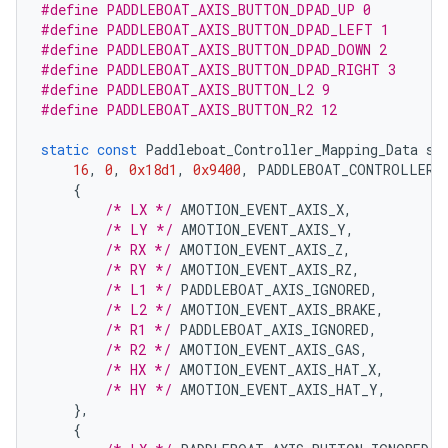
#define PADDLEBOAT_AXIS_BUTTON_DPAD_UP 0
#define PADDLEBOAT_AXIS_BUTTON_DPAD_LEFT 1
#define PADDLEBOAT_AXIS_BUTTON_DPAD_DOWN 2
#define PADDLEBOAT_AXIS_BUTTON_DPAD_RIGHT 3
#define PADDLEBOAT_AXIS_BUTTON_L2 9
#define PADDLEBOAT_AXIS_BUTTON_R2 12
static
const
Paddleboat_Controller_Mapping_Data
st
16
,
0
,
0x18d1
,
0x9400
,
PADDLEBOAT_CONTROLLER_
{
/* LX */
AMOTION_EVENT_AXIS_X
,
/* LY */
AMOTION_EVENT_AXIS_Y
,
/* RX */
AMOTION_EVENT_AXIS_Z
,
/* RY */
AMOTION_EVENT_AXIS_RZ
,
/* L1 */
PADDLEBOAT_AXIS_IGNORED
,
/* L2 */
AMOTION_EVENT_AXIS_BRAKE
,
/* R1 */
PADDLEBOAT_AXIS_IGNORED
,
/* R2 */
AMOTION_EVENT_AXIS_GAS
,
/* HX */
AMOTION_EVENT_AXIS_HAT_X
,
/* HY */
AMOTION_EVENT_AXIS_HAT_Y
,
},
{