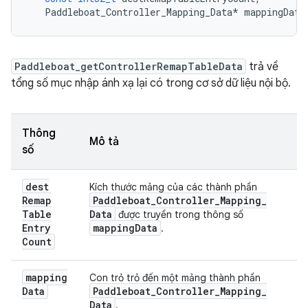
Paddleboat_Controller_Mapping_Data
*
mappingData
Paddleboat_getControllerRemapTableData
trả về
tổng số mục nhập ánh xạ lại có trong cơ sở dữ liệu nội bộ.
Thông
Mô tả
số
dest
Kích thước mảng của các thành phần
Remap
Paddleboat
_
Controller
_
Mapping
_
Table
Data
được truyền trong thông số
Entry
mapping
Data
.
Count
mapping
Con trỏ trỏ đến một mảng thành phần
Data
Paddleboat
_
Controller
_
Mapping
_
Data
.