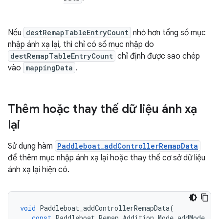
Nếu
destRemapTableEntryCount
nhỏ hơn tổng số mục
nhập ánh xạ lại, thì chỉ có số mục nhập do
destRemapTableEntryCount
chỉ định được sao chép
vào
mappingData
.
Thêm hoặc thay thế dữ liệu ánh xạ
lại
Sử dụng hàm
Paddleboat_addControllerRemapData
để thêm mục nhập ánh xạ lại hoặc thay thế cơ sở dữ liệu
ánh xạ lại hiện có.
void
Paddleboat_addControllerRemapData
(
const
Paddleboat_Remap_Addition_Mode
addMode
,