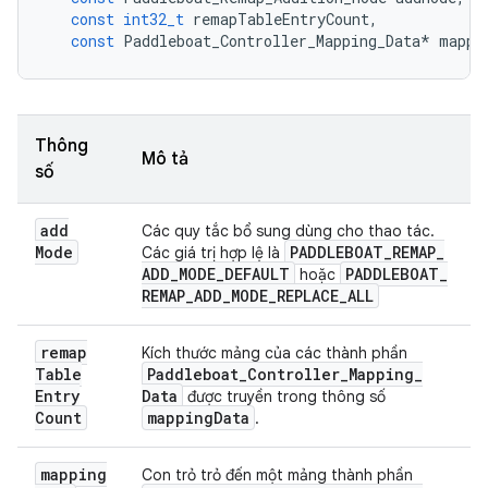
const
int32_t
remapTableEntryCount
,
const
Paddleboat_Controller_Mapping_Data
*
mappi
Thông
Mô tả
số
add
Các quy tắc bổ sung dùng cho thao tác.
Mode
PADDLEBOAT
_
REMAP
_
Các giá trị hợp lệ là
ADD
_
MODE
_
DEFAULT
PADDLEBOAT
_
hoặc
REMAP
_
ADD
_
MODE
_
REPLACE
_
ALL
remap
Kích thước mảng của các thành phần
Table
Paddleboat
_
Controller
_
Mapping
_
Entry
Data
được truyền trong thông số
Count
mapping
Data
.
mapping
Con trỏ trỏ đến một mảng thành phần