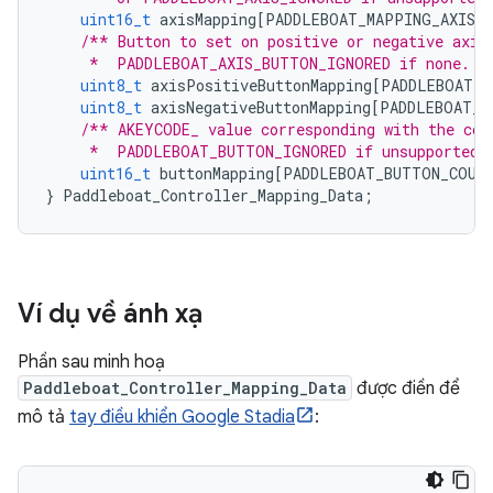
uint16_t
axisMapping
[
PADDLEBOAT_MAPPING_AXIS_
/** Button to set on positive or negative axis
     *  PADDLEBOAT_AXIS_BUTTON_IGNORED if none. *
uint8_t
axisPositiveButtonMapping
[
PADDLEBOAT_M
uint8_t
axisNegativeButtonMapping
[
PADDLEBOAT_M
/** AKEYCODE_ value corresponding with the cor
     *  PADDLEBOAT_BUTTON_IGNORED if unsupported.
uint16_t
buttonMapping
[
PADDLEBOAT_BUTTON_COUN
}
Paddleboat_Controller_Mapping_Data
;
Ví dụ về ánh xạ
Phần sau minh hoạ
Paddleboat_Controller_Mapping_Data
được điền để
mô tả
tay điều khiển Google Stadia
: