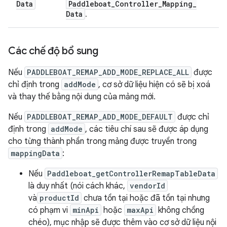
Data
Paddleboat
_
Controller
_
Mapping
_
Data
.
Các chế độ bổ sung
Nếu
PADDLEBOAT_REMAP_ADD_MODE_REPLACE_ALL
được
chỉ định trong
addMode
, cơ sở dữ liệu hiện có sẽ bị xoá
và thay thế bằng nội dung của mảng mới.
Nếu
PADDLEBOAT_REMAP_ADD_MODE_DEFAULT
được chỉ
định trong
addMode
, các tiêu chí sau sẽ được áp dụng
cho từng thành phần trong mảng được truyền trong
mappingData
:
Nếu
Paddleboat_getControllerRemapTableData
là duy nhất (nói cách khác,
vendorId
và
productId
chưa tồn tại hoặc đã tồn tại nhưng
có phạm vi
minApi
hoặc
maxApi
không chồng
chéo), mục nhập sẽ được thêm vào cơ sở dữ liệu nội