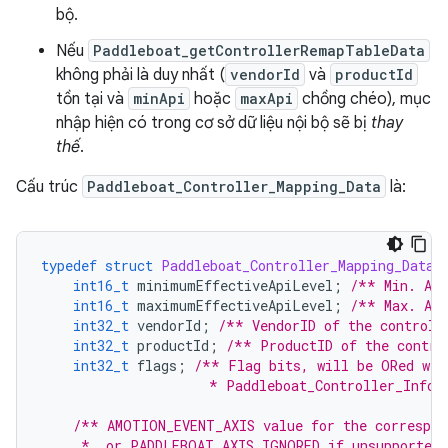
bộ.
Nếu
Paddleboat_getControllerRemapTableData
không phải là duy nhất (
vendorId
và
productId
tồn tại và
minApi
hoặc
maxApi
chồng chéo), mục
nhập hiện có trong cơ sở dữ liệu nội bộ sẽ bị
thay
thế
.
Cấu trúc
Paddleboat_Controller_Mapping_Data
là:
typedef
struct
Paddleboat_Controller_Mapping_Data
int16_t
minimumEffectiveApiLevel
;
/** Min. API
int16_t
maximumEffectiveApiLevel
;
/** Max. API
int32_t
vendorId
;
/** VendorID of the controll
int32_t
productId
;
/** ProductID of the contro
int32_t
flags
;
/** Flag bits, will be ORed wit
                     * Paddleboat_Controller_Info.
/** AMOTION_EVENT_AXIS value for the correspon
     *  or PADDLEBOAT_AXIS_IGNORED if unsupported