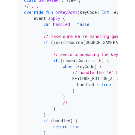
class
GameView
:
View
{
// ...
override
fun
onKeyDown
(
keyCode
:
Int
,
event
:
K
event
.
apply
{
var
handled
=
false
// make sure we're handling gamepad e
if
(
isFromSource
(
SOURCE_GAMEPAD
))
{
// avoid processing the keycode re
if
(
repeatCount
==
0
)
{
when
(
keyCode
)
{
// handle the "A" button
KEYCODE_BUTTON_A
-
>
{
handled
=
true
}
}
// ...
}
}
if
(
handled
)
{
return
true
}