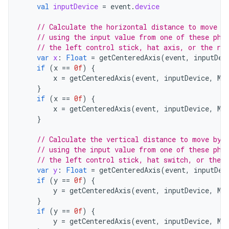
val
inputDevice
=
event
.
device
// Calculate the horizontal distance to move b
// using the input value from one of these phy
// the left control stick, hat axis, or the rig
var
x
:
Float
=
getCenteredAxis
(
event
,
inputDev
if
(
x
==
0f
)
{
x
=
getCenteredAxis
(
event
,
inputDevice
,
Mo
}
if
(
x
==
0f
)
{
x
=
getCenteredAxis
(
event
,
inputDevice
,
Mo
}
// Calculate the vertical distance to move by
// using the input value from one of these phy
// the left control stick, hat switch, or the r
var
y
:
Float
=
getCenteredAxis
(
event
,
inputDev
if
(
y
==
0f
)
{
y
=
getCenteredAxis
(
event
,
inputDevice
,
Mo
}
if
(
y
==
0f
)
{
y
=
getCenteredAxis
(
event
,
inputDevice
,
Mo