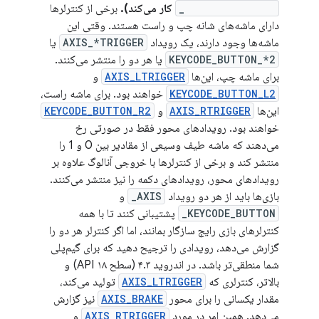
KEYCODE_BUTTON_
کار می‌کند).
برخی از کنترلرها
دارای ماشه‌های شانه چپ و راست هستند. وقتی این
ماشه‌ها وجود دارند، یک رویداد
AXIS_*TRIGGER
یا
KEYCODE_BUTTON_*2
یا هر دو را منتشر می‌کنند.
برای ماشه چپ، این‌ها
AXIS_LTRIGGER
و
KEYCODE_BUTTON_L2
خواهند بود. برای ماشه راست،
این‌ها
AXIS_RTRIGGER
و
KEYCODE_BUTTON_R2
خواهند بود. رویدادهای محور فقط در صورتی رخ
می‌دهند که ماشه طیف وسیعی از مقادیر بین 0 و 1 را
منتشر کند و برخی از کنترلرها با خروجی آنالوگ علاوه بر
رویدادهای محور، رویدادهای دکمه را نیز منتشر می‌کنند.
بازی‌ها باید از هر دو رویداد
AXIS_
و
KEYCODE_BUTTON_
پشتیبانی کنند تا با همه
کنترلرهای بازی رایج سازگار بمانند، اما اگر کنترلر هر دو را
گزارش می‌دهد، رویدادی را ترجیح دهید که برای گیم‌پلی
شما منطقی‌تر باشد. در اندروید ۴.۳ (سطح API ۱۸) و
بالاتر، کنترلری که
AXIS_LTRIGGER
تولید می‌کند،
مقدار یکسانی را برای محور
AXIS_BRAKE
نیز گزارش
می‌دهد. همین امر در مورد
AXIS_RTRIGGER
و