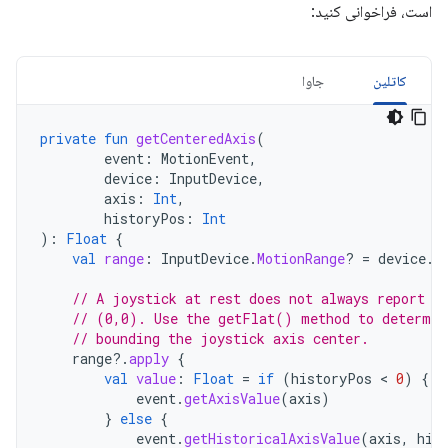
است، فراخوانی کنید:
کاتلین
جاوا
private
fun
getCenteredAxis
(
event
:
MotionEvent
,
device
:
InputDevice
,
axis
:
Int
,
historyPos
:
Int
):
Float
{
val
range
:
InputDevice
.
MotionRange
?
=
device
.
g
// A joystick at rest does not always report a
// (0,0). Use the getFlat() method to determin
// bounding the joystick axis center.
range
?.
apply
{
val
value
:
Float
=
if
(
historyPos
 < 
0
)
{
event
.
getAxisValue
(
axis
)
}
else
{
event
.
getHistoricalAxisValue
(
axis
,
his