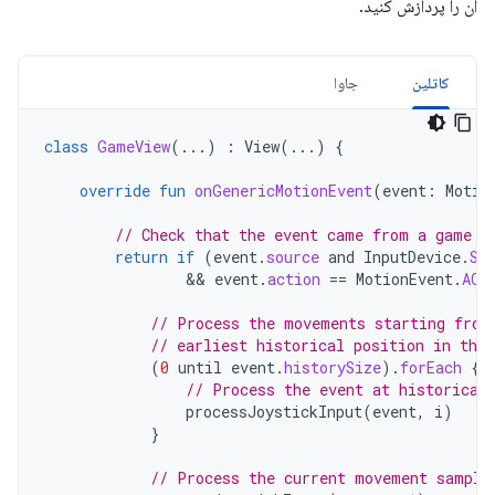
آن را پردازش کنید.
کاتلین
جاوا
class
GameView
(...)
:
View
(...)
{
override
fun
onGenericMotionEvent
(
event
:
Motio
// Check that the event came from a game c
return
if
(
event
.
source
and
InputDevice
.
SO
                && 
event
.
action
==
MotionEvent
.
ACT
// Process the movements starting from
// earliest historical position in the 
(
0
until
event
.
historySize
).
forEach
{
// Process the event at historical
processJoystickInput
(
event
,
i
)
}
// Process the current movement sample