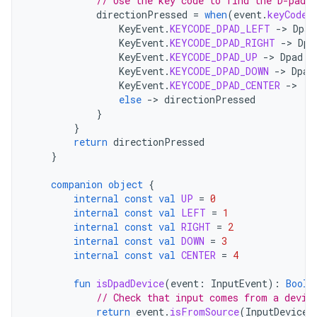
// Use the key code to find the D-pad d
directionPressed
=
when
(
event
.
keyCode
)
KeyEvent
.
KEYCODE_DPAD_LEFT
-
>
Dpad
KeyEvent
.
KEYCODE_DPAD_RIGHT
-
>
Dpa
KeyEvent
.
KEYCODE_DPAD_UP
-
>
Dpad
.
U
KeyEvent
.
KEYCODE_DPAD_DOWN
-
>
Dpad
KeyEvent
.
KEYCODE_DPAD_CENTER
-
>
D
else
-
>
directionPressed
}
}
return
directionPressed
}
companion
object
{
internal
const
val
UP
=
0
internal
const
val
LEFT
=
1
internal
const
val
RIGHT
=
2
internal
const
val
DOWN
=
3
internal
const
val
CENTER
=
4
fun
isDpadDevice
(
event
:
InputEvent
):
Boole
// Check that input comes from a devic
return
event
.
isFromSource
(
InputDevice
.