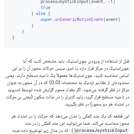
processJoystickInput
(
event
,
-
1
)
true
}
else
{
super
.
onGenericMotionEvent
(
event
)
}
}
}
قبل از استفاده از ورودی جوی‌استیک، باید مشخص کنید که آیا
جوی‌استیک در مرکز قرار دارد یا خیر، سپس حرکات محور آن را بر این
اساس محاسبه کنید. جوی‌استیک‌ها معمولاً یک ناحیه
مسطح
دارند، یعنی
محدوده‌ای از مقادیر نزدیک به مختصات (0،0) که در آن محور به عنوان
مرکز در نظر گرفته می‌شود. اگر مقدار محور گزارش شده توسط اندروید
در ناحیه مسطح قرار گیرد، باید کنترلر را در حالت سکون (یعنی بی‌حرکت
در امتداد هر دو محور) در نظر بگیرید.
این قطعه کد یک متد کمکی را نشان می‌دهد که حرکت را در امتداد هر
محور محاسبه می‌کند. شما می‌توانید این متد کمکی را در متد
processJoystickInput()
که در مثال زیر توضیح داده شده