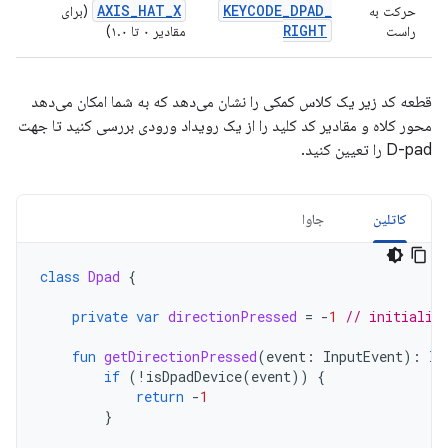
AXIS
_
HAT
_
X
KEYCODE
_
DPAD
_
حرکت به
(برای
RIGHT
راست
مقادیر ۰ تا ۱.۰)
قطعه کد زیر یک کلاس کمکی را نشان می‌دهد که به شما امکان می‌دهد
محور کلاه و مقادیر کد کلید را از یک رویداد ورودی بررسی کنید تا جهت
D-pad را تعیین کنید.
کاتلین
جاوا
class
Dpad
{
private
var
directionPressed
=
-
1
// initializ
fun
getDirectionPressed
(
event
:
InputEvent
):
In
if
(
!
isDpadDevice
(
event
))
{
return
-
1
}