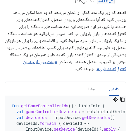
AXIS_Y
ثبت می‌کند).
قطعه کد زیر یک متد کمکی را نشان می‌دهد که به شما امکان می‌دهد
بررسی کنید که آیا دستگاه‌های ورودی متصل، کنترل‌کننده‌های بازی
هستند یا خیر. در این صورت، این متد شناسه‌های دستگاه را برای
کنترل‌کننده‌های بازی بازیابی می‌کند. سپس می‌توانید هر شناسه دستگاه
را با یک بازیکن در بازی خود مرتبط کنید و اقدامات بازی را برای هر بازیکن
متصل به طور جداگانه پردازش کنید. برای کسب اطلاعات بیشتر در مورد
پشتیبانی از چندین کنترل‌کننده بازی که به طور همزمان در یک دستگاه
مبتنی بر اندروید متصل هستند، به بخش
«پشتیبانی از چندین
کنترل‌کننده بازی»
مراجعه کنید.
کاتلین
جاوا
fun
getGameControllerIds
():
List<Int>
{
val
gameControllerDeviceIds
=
mutableListOf<Int>
val
deviceIds
=
InputDevice
.
getDeviceIds
()
deviceIds
.
forEach
{
deviceId
-
InputDevice
.
getDevice
(
deviceId
)
?.
apply
{