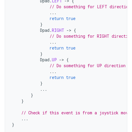
Dpad
.
LEFT
-
>
{
// Do something for LEFT direction
...
return
true
}
Dpad
.
RIGHT
-
>
{
// Do something for RIGHT directio
...
return
true
}
Dpad
.
UP
-
>
{
// Do something for UP direction p
...
return
true
}
...
}
}
// Check if this event is from a joystick move
...
}