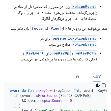
MotionEvent
برای هر محوری که محدوده‌ای از مقادیر
را برمی‌گرداند، استفاده می‌شود. مانند -۱ تا ۱ برای آنالوگ
استیک‌ها یا ۰ تا ۱ برای تریگرهای آنالوگ.
شما می‌توانید این ورودی‌ها را از
View
که
focus
دارد بخوانید.
onGenericMotionEvent
برای هر
MotionEvent
مطرح می‌شود.
onKeyDown
و
onKeyUp
برای
KeyEvent
و
زمانی که دکمه‌ها فشرده و رها می‌شوند، اجرا می‌شوند.
کاتلین
جاوا
override
fun
onKeyDown
(
keyCode
:
Int
,
event
:
KeyEve
if
(
event
.
isFromSource
(
SOURCE_GAMEPAD
)
      && 
event
.
repeatCount
==
0
)
{
Log
.
d
(
"GameView"
,
"Gamepad key pressed: 
$
ke