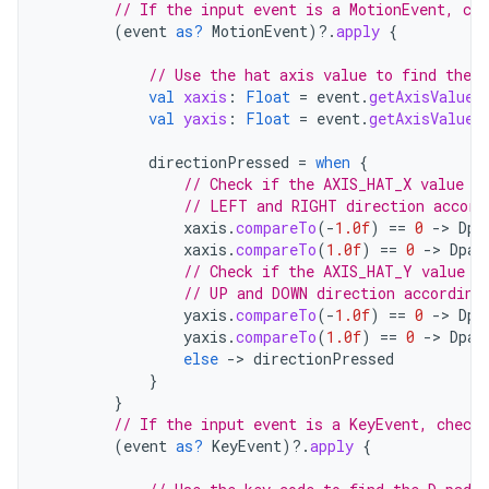
// If the input event is a MotionEvent, che
(
event
as?
MotionEvent
)
?.
apply
{
// Use the hat axis value to find the D
val
xaxis
:
Float
=
event
.
getAxisValue
(
val
yaxis
:
Float
=
event
.
getAxisValue
(
directionPressed
=
when
{
// Check if the AXIS_HAT_X value i
// LEFT and RIGHT direction accord
xaxis
.
compareTo
(
-
1.0f
)
==
0
-
>
Dpa
xaxis
.
compareTo
(
1.0f
)
==
0
-
>
Dpad
// Check if the AXIS_HAT_Y value i
// UP and DOWN direction according
yaxis
.
compareTo
(
-
1.0f
)
==
0
-
>
Dpa
yaxis
.
compareTo
(
1.0f
)
==
0
-
>
Dpad
else
-
>
directionPressed
}
}
// If the input event is a KeyEvent, check 
(
event
as?
KeyEvent
)
?.
apply
{