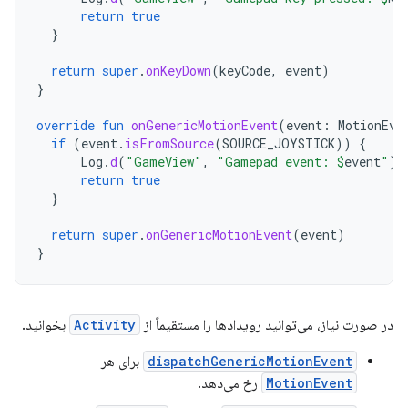
return
true
}
return
super
.
onKeyDown
(
keyCode
,
event
)
}
override
fun
onGenericMotionEvent
(
event
:
MotionEve
if
(
event
.
isFromSource
(
SOURCE_JOYSTICK
))
{
Log
.
d
(
"GameView"
,
"Gamepad event: 
$
event
"
)
return
true
}
return
super
.
onGenericMotionEvent
(
event
)
}
در صورت نیاز، می‌توانید رویدادها را مستقیماً از
Activity
بخوانید.
dispatchGenericMotionEvent
برای هر
MotionEvent
رخ می‌دهد.