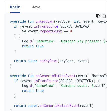
Kotlin
Java
override
fun
onKeyDown
(
keyCode
:
Int
,
event
:
KeyEve
if
(
event
.
isFromSource
(
SOURCE_GAMEPAD
)
      && 
event
.
repeatCount
==
0
)
{
Log
.
d
(
"GameView"
,
"Gamepad key pressed: 
$
ke
return
true
}
return
super
.
onKeyDown
(
keyCode
,
event
)
}
override
fun
onGenericMotionEvent
(
event
:
MotionEve
if
(
event
.
isFromSource
(
SOURCE_JOYSTICK
))
{
Log
.
d
(
"GameView"
,
"Gamepad event: 
$
event
"
)
return
true
}
return
super
.
onGenericMotionEvent
(
event
)
}