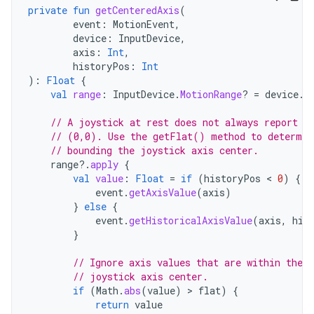
private
fun
getCenteredAxis
(
event
:
MotionEvent
,
device
:
InputDevice
,
axis
:
Int
,
historyPos
:
Int
):
Float
{
val
range
:
InputDevice
.
MotionRange
?
=
device
.
g
// A joystick at rest does not always report a
// (0,0). Use the getFlat() method to determin
// bounding the joystick axis center.
range
?.
apply
{
val
value
:
Float
=
if
(
historyPos
 < 
0
)
{
event
.
getAxisValue
(
axis
)
}
else
{
event
.
getHistoricalAxisValue
(
axis
,
his
}
// Ignore axis values that are within the 
// joystick axis center.
if
(
Math
.
abs
(
value
)
 > 
flat
)
{
return
value