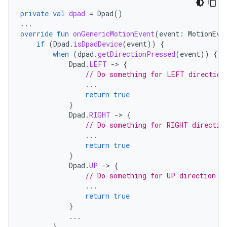
private
val
dpad
=
Dpad
()
...
override
fun
onGenericMotionEvent
(
event
:
MotionEve
if
(
Dpad
.
isDpadDevice
(
event
))
{
when
(
dpad
.
getDirectionPressed
(
event
))
{
Dpad
.
LEFT
-
>
{
// Do something for LEFT direction
...
return
true
}
Dpad
.
RIGHT
-
>
{
// Do something for RIGHT directio
...
return
true
}
Dpad
.
UP
-
>
{
// Do something for UP direction p
...
return
true
}
...
}