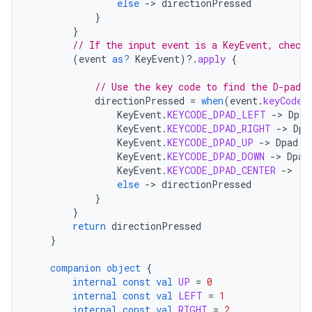
else
-
>
directionPressed
}
}
// If the input event is a KeyEvent, check 
(
event
as?
KeyEvent
)
?.
apply
{
// Use the key code to find the D-pad d
directionPressed
=
when
(
event
.
keyCode
)
KeyEvent
.
KEYCODE_DPAD_LEFT
-
>
Dpad
KeyEvent
.
KEYCODE_DPAD_RIGHT
-
>
Dpa
KeyEvent
.
KEYCODE_DPAD_UP
-
>
Dpad
.
U
KeyEvent
.
KEYCODE_DPAD_DOWN
-
>
Dpad
KeyEvent
.
KEYCODE_DPAD_CENTER
-
>
D
else
-
>
directionPressed
}
}
return
directionPressed
}
companion
object
{
internal
const
val
UP
=
0
internal
const
val
LEFT
=
1
internal
const
val
RIGHT
=
2