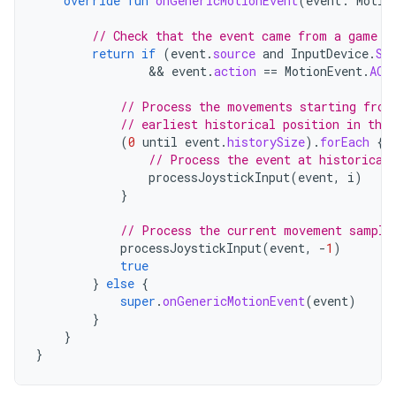
override
fun
onGenericMotionEvent
(
event
:
Motio
// Check that the event came from a game c
return
if
(
event
.
source
and
InputDevice
.
SO
                && 
event
.
action
==
MotionEvent
.
ACT
// Process the movements starting from
// earliest historical position in the 
(
0
until
event
.
historySize
).
forEach
{
// Process the event at historical
processJoystickInput
(
event
,
i
)
}
// Process the current movement sample
processJoystickInput
(
event
,
-
1
)
true
}
else
{
super
.
onGenericMotionEvent
(
event
)
}
}
}