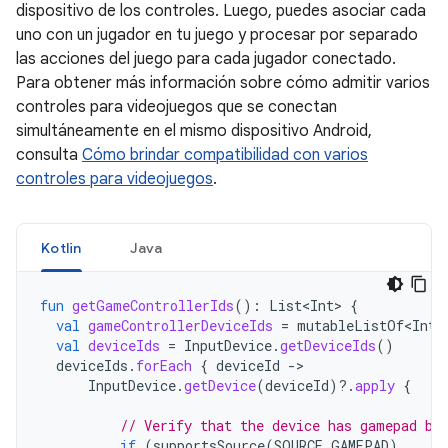
dispositivo de los controles. Luego, puedes asociar cada
uno con un jugador en tu juego y procesar por separado
las acciones del juego para cada jugador conectado.
Para obtener más información sobre cómo admitir varios
controles para videojuegos que se conectan
simultáneamente en el mismo dispositivo Android,
consulta
Cómo brindar compatibilidad con varios
controles para videojuegos
.
Kotlin
Java
fun
getGameControllerIds
():
List<Int>
{
val
gameControllerDeviceIds
=
mutableListOf<Int>
val
deviceIds
=
InputDevice
.
getDeviceIds
()
deviceIds
.
forEach
{
deviceId
-
InputDevice
.
getDevice
(
deviceId
)
?.
apply
{
// Verify that the device has gamepad bu
if
(
supportsSource
(
SOURCE_GAMEPAD
)