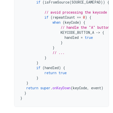
if
(
isFromSource
(
SOURCE_GAMEPAD
))
{
// avoid processing the keycode re
if
(
repeatCount
==
0
)
{
when
(
keyCode
)
{
// handle the "A" button
KEYCODE_BUTTON_A
-
>
{
handled
=
true
}
}
// ...
}
}
if
(
handled
)
{
return
true
}
}
return
super
.
onKeyDown
(
keyCode
,
event
)
}
}