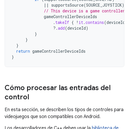
||
supportsSource
(
SOURCE_JOYSTICK
))
// This device is a game controller.
gameControllerDeviceIds
.
takeIf
{
!
it
.
contains
(
deviceId
)
?.
add
(
deviceId
)
}
}
}
return
gameControllerDeviceIds
}
Cómo procesar las entradas del
control
En esta sección, se describen los tipos de controles para
videojuegos que son compatibles con Android.
Los desarrolladores de C++ deben usar la
biblioteca de