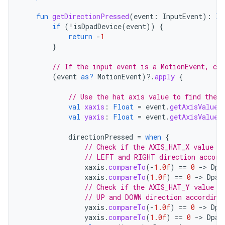
fun
getDirectionPressed
(
event
:
InputEvent
):
In
if
(
!
isDpadDevice
(
event
))
{
return
-
1
}
// If the input event is a MotionEvent, che
(
event
as?
MotionEvent
)
?.
apply
{
// Use the hat axis value to find the D
val
xaxis
:
Float
=
event
.
getAxisValue
(
val
yaxis
:
Float
=
event
.
getAxisValue
(
directionPressed
=
when
{
// Check if the AXIS_HAT_X value i
// LEFT and RIGHT direction accord
xaxis
.
compareTo
(
-
1.0f
)
==
0
-
>
Dpa
xaxis
.
compareTo
(
1.0f
)
==
0
-
>
Dpad
// Check if the AXIS_HAT_Y value i
// UP and DOWN direction according
yaxis
.
compareTo
(
-
1.0f
)
==
0
-
>
Dpa
yaxis
.
compareTo
(
1.0f
)
==
0
-
>
Dpad