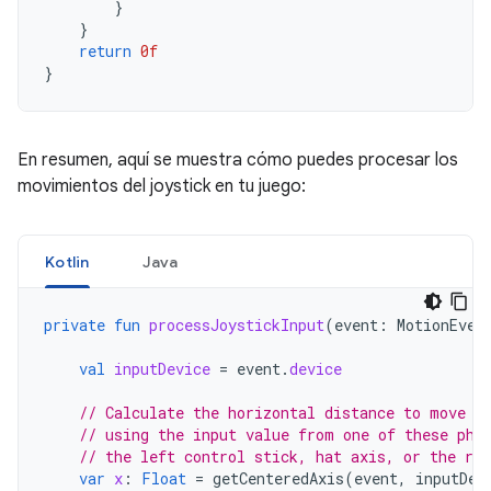
}
}
return
0f
}
En resumen, aquí se muestra cómo puedes procesar los
movimientos del joystick en tu juego:
Kotlin
Java
private
fun
processJoystickInput
(
event
:
MotionEven
val
inputDevice
=
event
.
device
// Calculate the horizontal distance to move b
// using the input value from one of these phy
// the left control stick, hat axis, or the rig
var
x
:
Float
=
getCenteredAxis
(
event
,
inputDev