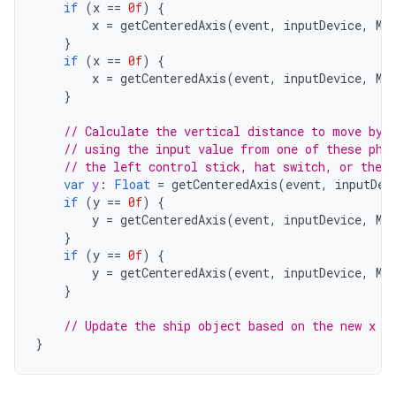
if
(
x
==
0f
)
{
x
=
getCenteredAxis
(
event
,
inputDevice
,
Mo
}
if
(
x
==
0f
)
{
x
=
getCenteredAxis
(
event
,
inputDevice
,
Mo
}
// Calculate the vertical distance to move by
// using the input value from one of these phy
// the left control stick, hat switch, or the r
var
y
:
Float
=
getCenteredAxis
(
event
,
inputDev
if
(
y
==
0f
)
{
y
=
getCenteredAxis
(
event
,
inputDevice
,
Mo
}
if
(
y
==
0f
)
{
y
=
getCenteredAxis
(
event
,
inputDevice
,
Mo
}
// Update the ship object based on the new x a
}