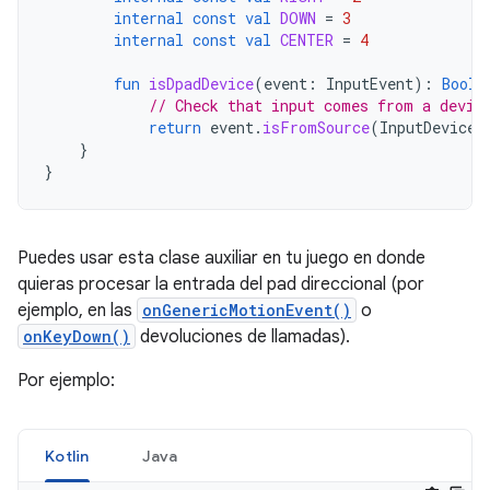
internal
const
val
DOWN
=
3
internal
const
val
CENTER
=
4
fun
isDpadDevice
(
event
:
InputEvent
):
Boole
// Check that input comes from a devic
return
event
.
isFromSource
(
InputDevice
.
}
}
Puedes usar esta clase auxiliar en tu juego en donde
quieras procesar la entrada del pad direccional (por
ejemplo, en las
onGenericMotionEvent()
o
onKeyDown()
devoluciones de llamadas).
Por ejemplo:
Kotlin
Java