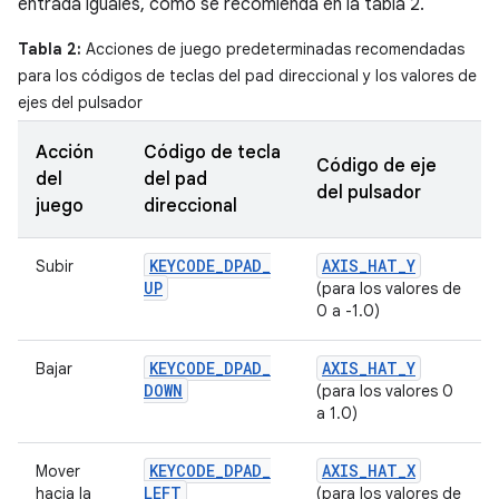
entrada iguales, como se recomienda en la tabla 2.
Tabla 2:
Acciones de juego predeterminadas recomendadas
para los códigos de teclas del pad direccional y los valores de
ejes del pulsador
Acción
Código de tecla
Código de eje
del
del pad
del pulsador
juego
direccional
KEYCODE
_
DPAD
_
AXIS
_
HAT
_
Y
Subir
UP
(para los valores de
0 a -1.0)
KEYCODE
_
DPAD
_
AXIS
_
HAT
_
Y
Bajar
DOWN
(para los valores 0
a 1.0)
KEYCODE
_
DPAD
_
AXIS
_
HAT
_
X
Mover
LEFT
hacia la
(para los valores de