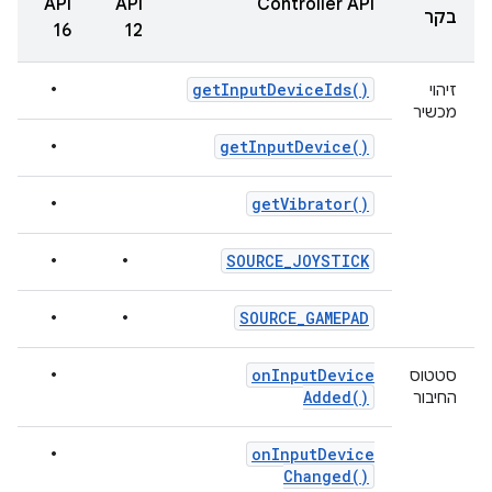
Controller API
בקר
16
12
•
get
Input
Device
Ids(
)
זיהוי
מכשיר
•
get
Input
Device(
)
•
get
Vibrator(
)
•
•
SOURCE
_
JOYSTICK
•
•
SOURCE
_
GAMEPAD
•
on
Input
Device
סטטוס
Added(
)
החיבור
•
on
Input
Device
Changed(
)