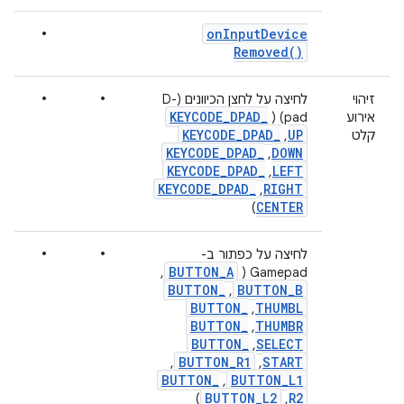
•
on
Input
Device
Removed(
)
•
•
זיהוי
לחיצה על לחצן הכיוונים (D-
KEYCODE
_
DPAD
_
אירוע
pad) ‏(
KEYCODE
_
DPAD
_
UP
קלט
,
KEYCODE
_
DPAD
_
DOWN
,
KEYCODE
_
DPAD
_
LEFT
,
KEYCODE
_
DPAD
_
RIGHT
,
CENTER
)
•
•
לחיצה על כפתור ב-
BUTTON
_
A
Gamepad ‏(
,
BUTTON
_
BUTTON
_
B
,
BUTTON
_
THUMBL
,
BUTTON
_
THUMBR
,
BUTTON
_
SELECT
,
BUTTON
_
R1
START
,
,
BUTTON
_
BUTTON
_
L1
,
BUTTON
_
L2
R2
)
,