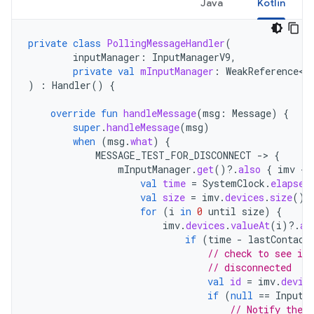
Java
Kotlin
private
class
PollingMessageHandler
(
inputManager
:
InputManagerV9
,
private
val
mInputManager
:
WeakReference<I
)
:
Handler
()
{
override
fun
handleMessage
(
msg
:
Message
)
{
super
.
handleMessage
(
msg
)
when
(
msg
.
what
)
{
MESSAGE_TEST_FOR_DISCONNECT
-
>
{
mInputManager
.
get
()
?.
also
{
imv
-
val
time
=
SystemClock
.
elapsed
val
size
=
imv
.
devices
.
size
()
for
(
i
in
0
until
size
)
{
imv
.
devices
.
valueAt
(
i
)
?.
al
if
(
time
-
lastContact
// check to see if 
// disconnected
val
id
=
imv
.
devic
if
(
null
==
InputD
// Notify the r