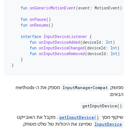
fun
onGenericMotionEvent
(
event
:
MotionEvent
)
fun
onPause
()
fun
onResume
()
interface
InputDeviceListener
{
fun
onInputDeviceAdded
(
deviceId
:
Int
)
fun
onInputDeviceChanged
(
deviceId
:
Int
)
fun
onInputDeviceRemoved
(
deviceId
:
Int
)
}
}
ממשק
InputManagerCompat
מספק את ה-methods
הבאים:
getInputDevice()
שיקוף מסך
getInputDevice()
. מקבל את האובייקט
InputDevice
שמייצג את היכולות של שלט משחק.