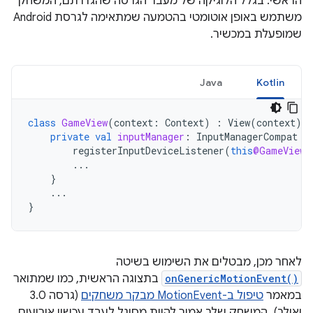
הראשי. בגלל הלוגיקה של מעבר הגרסה שהגדרתם, המשחק
משתמש באופן אוטומטי בהטמעה שמתאימה לגרסת Android
שמופעלת במכשיר.
Java
Kotlin
class
GameView
(
context
:
Context
)
:
View
(
context
),
private
val
inputManager
:
InputManagerCompat
=
registerInputDeviceListener
(
this
@GameView
,
...
}
...
}
לאחר מכן, מבטלים את השימוש בשיטה
onGenericMotionEvent()
בתצוגה הראשית, כמו שמתואר
במאמר
טיפול ב-MotionEvent מבקר משחקים
(גרסה 3.0
ואילך). המשחק שלך אמור להיות מסוגל לעבד עכשיו אירועים