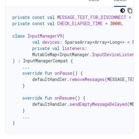
private
const
val
MESSAGE_TEST_FOR_DISCONNECT
=
10
private
const
val
CHECK_ELAPSED_TIME
=
3000L
class
InputManagerV9
(
val
devices
:
SparseArray<Array<Long>
>
=
Sp
private
val
listeners
:
MutableMap<InputManager
.
InputDeviceListene
)
:
InputManagerCompat
{
...
override
fun
onPause
()
{
defaultHandler
.
removeMessages
(
MESSAGE_TEST
}
override
fun
onResume
()
{
defaultHandler
.
sendEmptyMessageDelayed
(
MES
}
...
}