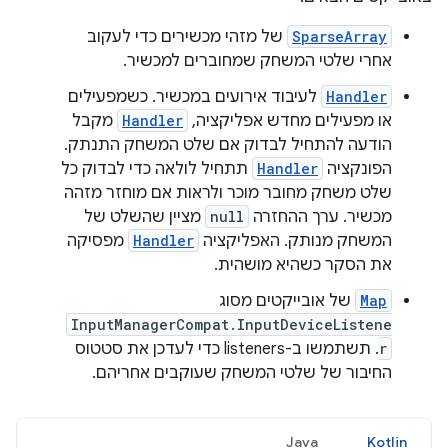
SparseArray
של מזהי מכשירים כדי לעקוב
אחרי שלטי המשחק שמחוברים למכשיר.
Handler
לעיבוד אירועים במכשיר. כשמפעילים
או מפעילים מחדש אפליקציה,
Handler
מקבל
הודעה להתחיל לבדוק אם שלט המשחק התנתק.
הפונקציה
Handler
תתחיל לולאה כדי לבדוק כל
שלט משחק מחובר מוכר ולראות אם מוחזר מזהה
מכשיר. ערך ההחזרה
null
מציין שהשלט של
המשחק מנותק. האפליקציה
Handler
מפסיקה
את הסקר כשהיא מושהית.
Map
של אובייקטים מסוג
InputManagerCompat.InputDeviceListene
r
. תשתמשו ב-listeners כדי לעדכן את סטטוס
החיבור של שלטי המשחק שעוקבים אחריהם.
Java
Kotlin