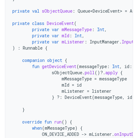
private
val
sObjectQueue
:
Queue<DeviceEvent>
=
Arr
private
class
DeviceEvent
(
private
var
mMessageType
:
Int
,
private
var
mId
:
Int
,
private
var
mListener
:
InputManager
.
InputD
)
:
Runnable
{
companion
object
{
fun
getDeviceEvent
(
messageType
:
Int
,
id
:
I
sObjectQueue
.
poll
()
?.
apply
{
mMessageType
=
messageType
mId
=
id
mListener
=
listener
}
?:
DeviceEvent
(
messageType
,
id
,
}
override
fun
run
()
{
when
(
mMessageType
)
{
ON_DEVICE_ADDED
-
>
mListener
.
onInputDe