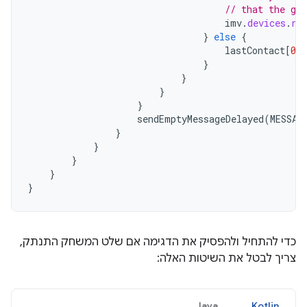
// that the ga
imv
.
devices
.
re
}
else
{
lastContact
[
0
]
}
}
}
}
sendEmptyMessageDelayed
(
MESSAG
}
}
}
}
}
כדי להתחיל ולהפסיק את הדגימה אם שלט המשחק התנתק,
צריך לבטל את השיטות האלה:
Java
Kotlin