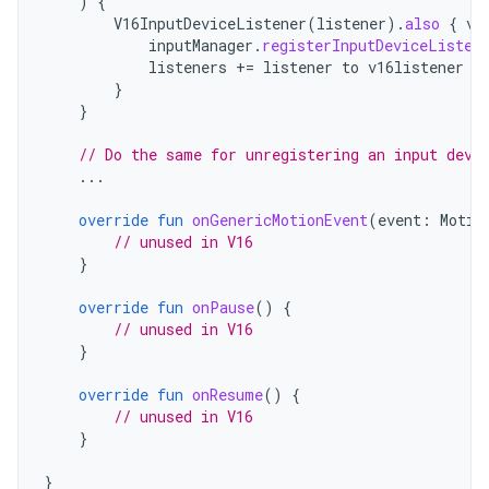
)
{
V16InputDeviceListener
(
listener
).
also
{
v1
inputManager
.
registerInputDeviceListen
listeners
+=
listener
to
v16listener
}
}
// Do the same for unregistering an input devi
...
override
fun
onGenericMotionEvent
(
event
:
Motio
// unused in V16
}
override
fun
onPause
()
{
// unused in V16
}
override
fun
onResume
()
{
// unused in V16
}
}