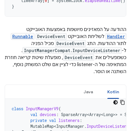
timeArray
[
0
]
=
SystemClock
.
elapsedRealtime
()
}
ההודעה על המאזינים מיושמת באמצעות האובייקט
Handler
לשליחת האובייקט
DeviceEvent
Runnable
לתור ההודעות. התג
DeviceEvent
מכיל הפניה
ל-
InputManagerCompat.InputDeviceListener
.
כשמפעילים את
DeviceEvent
, מופעלת שיטת קריאה חוזרת
המתאימה של ה-listener כדי לציין אם שלט המשחק נוסף,
השתנה או הוסר.
Java
Kotlin
class
InputManagerV9
(
val
devices
:
SparseArray<Array<Long>
>
=
Sp
private
val
listeners
:
MutableMap<InputManager
.
InputDeviceListene