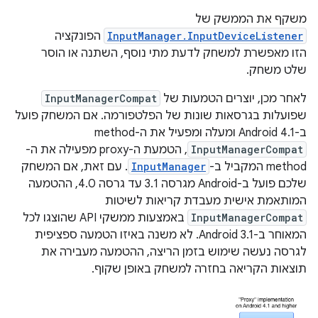
משקף את הממשק של
InputManager.InputDeviceListener
הפונקציה
הזו מאפשרת למשחק לדעת מתי נוסף, השתנה או הוסר
שלט משחק.
לאחר מכן, יוצרים הטמעות של
InputManagerCompat
שפועלות בגרסאות שונות של הפלטפורמה. אם המשחק פועל
ב-Android 4.1 ומעלה ומפעיל את ה-method
InputManagerCompat
, הטמעת ה-proxy מפעילה את ה-
method המקביל ב-
InputManager
. עם זאת, אם המשחק
שלכם פועל ב-Android מגרסה 3.1 עד גרסה 4.0, ההטמעה
המותאמת אישית מעבדת קריאות לשיטות
InputManagerCompat
באמצעות ממשקי API שהוצגו לכל
המאוחר ב-Android 3.1. לא משנה באיזו הטמעה ספציפית
לגרסה נעשה שימוש בזמן הריצה, ההטמעה מעבירה את
תוצאות הקריאה בחזרה למשחק באופן שקוף.