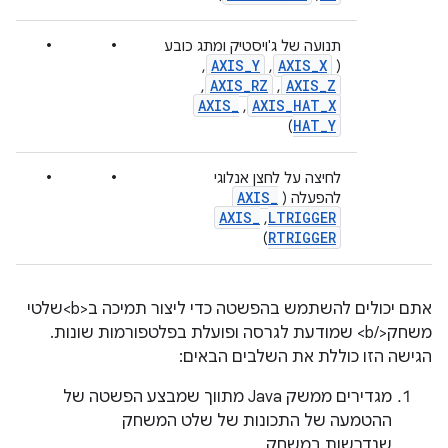
•
•
תנועה של ג'ויסטיק ומתג כובע
AXIS
_
Y
AXIS
_
X
,
,
(
AXIS
_
RZ
AXIS
_
Z
,
,
AXIS
_
AXIS
_
HAT
_
X
,
HAT
_
Y
)
•
•
לחיצה על לחצן אנלוגי
AXIS
_
להפעלה (‎
AXIS
_
LTRIGGER
,
RTRIGGER
)
אתם יכולים להשתמש בהפשטה כדי ליצור תמיכה ב<b>שלטי
משחק</b> שמודעת לגרסה ופועלת בפלטפורמות שונות.
הגישה הזו כוללת את השלבים הבאים:
מגדירים ממשק Java מתווך שמבצע הפשטה של
ההטמעה של התכונות של שלט המשחק
שנדרשות במשחק.