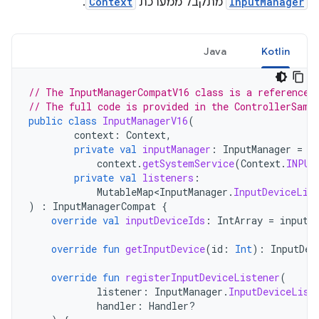
InputManager
מתקבל ממערכת
Context
.
Java
Kotlin
// The InputManagerCompatV16 class is a reference 
// The full code is provided in the ControllerSamp
public
class
InputManagerV16
(
context
:
Context
,
private
val
inputManager
:
InputManager
=
context
.
getSystemService
(
Context
.
INPUT
private
val
listeners
:
MutableMap<InputManager
.
InputDeviceLis
)
:
InputManagerCompat
{
override
val
inputDeviceIds
:
IntArray
=
inputM
override
fun
getInputDevice
(
id
:
Int
):
InputDev
override
fun
registerInputDeviceListener
(
listener
:
InputManager
.
InputDeviceList
handler
:
Handler?