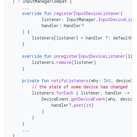
)
:
InputManagerCompat
{
...
override
fun
registerInputDeviceListener
(
listener
:
InputManager
.
InputDeviceList
handler
:
Handler?
)
{
listeners
[
listener
]
=
handler
?:
defaultHa
}
override
fun
unregisterInputDeviceListener
(
lis
listeners
.
remove
(
listener
)
}
private
fun
notifyListeners
(
why
:
Int
,
deviceId
// the state of some device has changed
listeners
.
forEach
{
listener
,
handler
-
DeviceEvent
.
getDeviceEvent
(
why
,
device
handler
?.
post
(
it
)
}
}
}
...
}