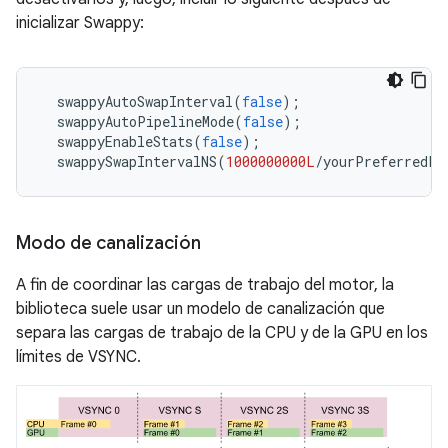
inicializar Swappy:
  swappyAutoSwapInterval
(
false
);
  swappyAutoPipelineMode
(
false
);
  swappyEnableStats
(
false
);
  swappySwapIntervalNS
(
1000000000L
/
yourPreferredFr
Modo de canalización
A fin de coordinar las cargas de trabajo del motor, la
biblioteca suele usar un modelo de canalización que
separa las cargas de trabajo de la CPU y de la GPU en los
límites de VSYNC.