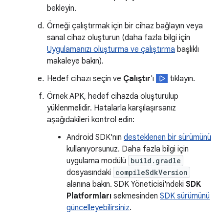
bekleyin.
Örneği çalıştırmak için bir cihaz bağlayın veya
sanal cihaz oluşturun (daha fazla bilgi için
Uygulamanızı oluşturma ve çalıştırma
başlıklı
makaleye bakın).
Hedef cihazı seçin ve
Çalıştır
'ı
tıklayın.
Örnek APK, hedef cihazda oluşturulup
yüklenmelidir. Hatalarla karşılaşırsanız
aşağıdakileri kontrol edin:
Android SDK'nın
desteklenen bir sürümünü
kullanıyorsunuz. Daha fazla bilgi için
uygulama modülü
build.gradle
dosyasındaki
compileSdkVersion
alanına bakın. SDK Yöneticisi'ndeki
SDK
Platformları
sekmesinden
SDK sürümünü
güncelleyebilirsiniz
.