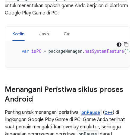
untuk menentukan apakah game Anda berjalan di platform
Google Play Game di PC:
Kotlin
Java
C#
var
isPC
=
packageManager
.
hasSystemFeature
(
"co
Menangani Peristiwa siklus proses
Android
Penting untuk menangani peristiwa
onPause
(
c++
) di
lingkungan Google Play Game di PC. Game Anda terlihat
saat pemain mengaktifkan overlay emulator, sehingga
kegagalan pemrosesan peristiwa
onPause
dapat