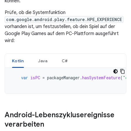
können.
Prüfe, ob die Systemfunktion
com.google.android.play.feature.HPE_EXPERIENCE
vorhanden ist, um festzustellen, ob dein Spiel auf der
Google Play Games auf dem PC-Plattform ausgeführt
wird:
Kotlin
Java
C#
var
isPC
=
packageManager
.
hasSystemFeature
(
"co
Android-Lebenszyklusereignisse
verarbeiten