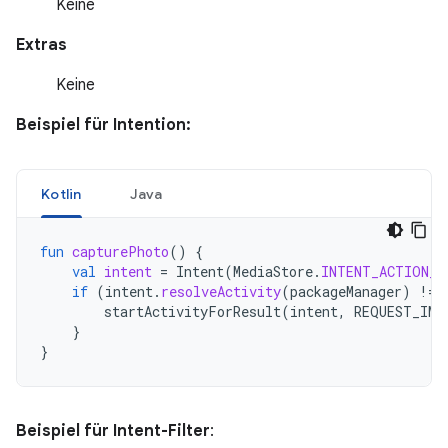
Keine
Extras
Keine
Beispiel für Intention:
Kotlin
Java
fun
capturePhoto
()
{
val
intent
=
Intent
(
MediaStore
.
INTENT_ACTION_V
if
(
intent
.
resolveActivity
(
packageManager
)
!=
startActivityForResult
(
intent
,
REQUEST_IMA
}
}
Beispiel für Intent-Filter
: