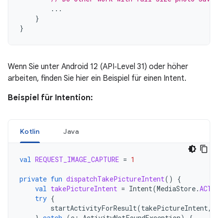
...
}
}
Wenn Sie unter Android 12 (API‑Level 31) oder höher
arbeiten, finden Sie hier ein Beispiel für einen Intent.
Beispiel für Intention:
Kotlin
Java
val
REQUEST_IMAGE_CAPTURE
=
1
private
fun
dispatchTakePictureIntent
()
{
val
takePictureIntent
=
Intent
(
MediaStore
.
ACTI
try
{
startActivityForResult
(
takePictureIntent
,
}
catch
(
e
:
ActivityNotFoundException
)
{