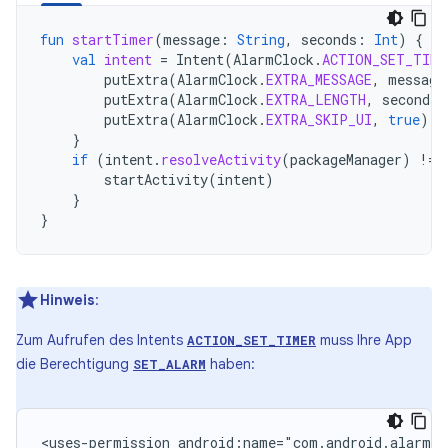
fun
startTimer
(
message
:
String
,
seconds
:
Int
)
{
val
intent
=
Intent
(
AlarmClock
.
ACTION_SET_TIME
putExtra
(
AlarmClock
.
EXTRA_MESSAGE
,
message
putExtra
(
AlarmClock
.
EXTRA_LENGTH
,
seconds
)
putExtra
(
AlarmClock
.
EXTRA_SKIP_UI
,
true
)
}
if
(
intent
.
resolveActivity
(
packageManager
)
!=
startActivity
(
intent
)
}
}
Hinweis
:
Zum Aufrufen des Intents
muss Ihre App
ACTION_SET_TIMER
die Berechtigung
haben:
SET_ALARM
<uses-permission
android:name="com.android.alarm.p