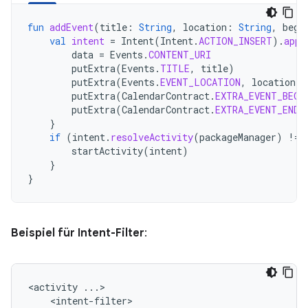
fun
addEvent
(
title
:
String
,
location
:
String
,
begi
val
intent
=
Intent
(
Intent
.
ACTION_INSERT
).
appl
data
=
Events
.
CONTENT_URI
putExtra
(
Events
.
TITLE
,
title
)
putExtra
(
Events
.
EVENT_LOCATION
,
location
)
putExtra
(
CalendarContract
.
EXTRA_EVENT_BEGI
putExtra
(
CalendarContract
.
EXTRA_EVENT_END_
}
if
(
intent
.
resolveActivity
(
packageManager
)
!=
startActivity
(
intent
)
}
}
Beispiel für Intent-Filter
:
<activity