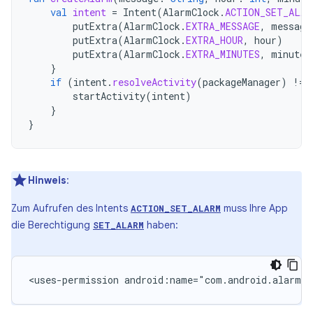
val
intent
=
Intent
(
AlarmClock
.
ACTION_SET_ALAR
putExtra
(
AlarmClock
.
EXTRA_MESSAGE
,
message
putExtra
(
AlarmClock
.
EXTRA_HOUR
,
hour
)
putExtra
(
AlarmClock
.
EXTRA_MINUTES
,
minutes
}
if
(
intent
.
resolveActivity
(
packageManager
)
!=
startActivity
(
intent
)
}
}
Hinweis
:
Zum Aufrufen des Intents
muss Ihre App
ACTION_SET_ALARM
die Berechtigung
haben:
SET_ALARM
<uses-permission
android:name="com.android.alarm.p