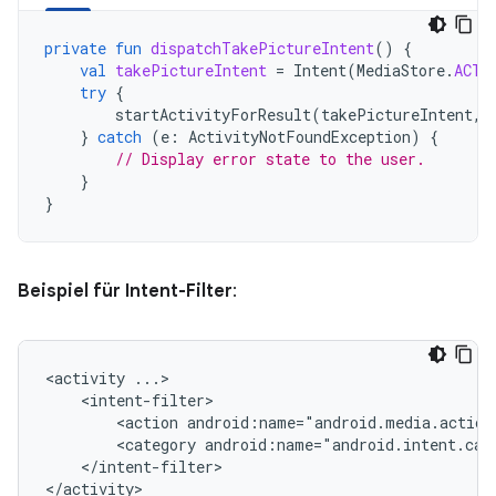
private
fun
dispatchTakePictureIntent
()
{
val
takePictureIntent
=
Intent
(
MediaStore
.
ACTI
try
{
startActivityForResult
(
takePictureIntent
,
}
catch
(
e
:
ActivityNotFoundException
)
{
// Display error state to the user.
}
}
Beispiel für Intent-Filter
:
<activity
<action
android:name="android.media.action
<category
android:name="android.intent.cat
</intent-filter>

</activity>