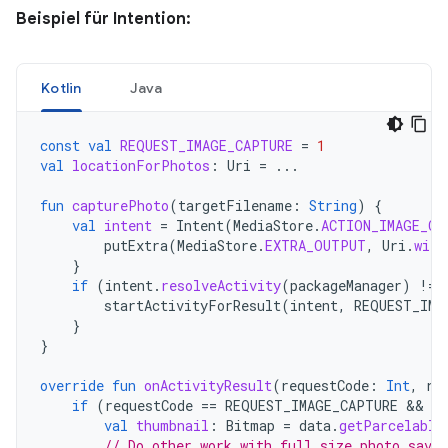
Beispiel für Intention:
Kotlin
Java
const
val
REQUEST_IMAGE_CAPTURE
=
1
val
locationForPhotos
:
Uri
=
...
fun
capturePhoto
(
targetFilename
:
String
)
{
val
intent
=
Intent
(
MediaStore
.
ACTION_IMAGE_CA
putExtra
(
MediaStore
.
EXTRA_OUTPUT
,
Uri
.
with
}
if
(
intent
.
resolveActivity
(
packageManager
)
!=
startActivityForResult
(
intent
,
REQUEST_IMA
}
}
override
fun
onActivityResult
(
requestCode
:
Int
,
re
if
(
requestCode
==
REQUEST_IMAGE_CAPTURE
 && 
re
val
thumbnail
:
Bitmap
=
data
.
getParcelable
// Do other work with full size photo save