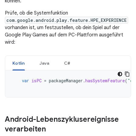
können.
Prüfe, ob die Systemfunktion
com.google.android.play.feature.HPE_EXPERIENCE
vorhanden ist, um festzustellen, ob dein Spiel auf der
Google Play Games auf dem PC-Plattform ausgeführt
wird:
Kotlin
Java
C#
var
isPC
=
packageManager
.
hasSystemFeature
(
"co
Android-Lebenszyklusereignisse
verarbeiten