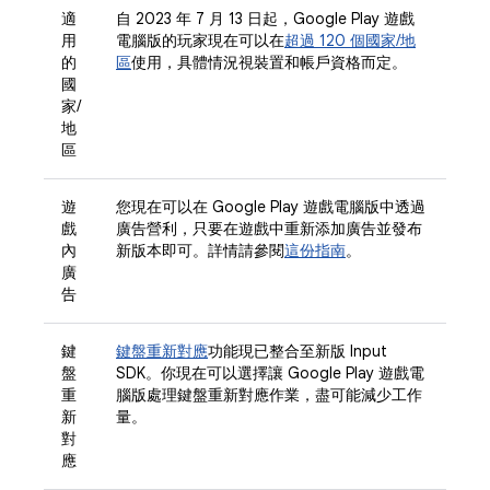
適
自 2023 年 7 月 13 日起，Google Play 遊戲
用
電腦版的玩家現在可以在
超過 120 個國家/地
的
區
使用，具體情況視裝置和帳戶資格而定。
國
家/
地
區
遊
您現在可以在 Google Play 遊戲電腦版中透過
戲
廣告營利，只要在遊戲中重新添加廣告並發布
內
新版本即可。詳情請參閱
這份指南
。
廣
告
鍵
鍵盤重新對應
功能現已整合至新版 Input
盤
SDK。你現在可以選擇讓 Google Play 遊戲電
重
腦版處理鍵盤重新對應作業，盡可能減少工作
新
量。
對
應