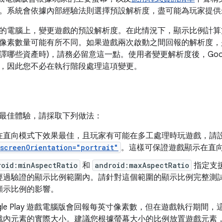
。系統會依據內部經驗法則選擇預設解析度，盡可能為玩家提供
的電腦上，變更遊戲的預設解析度。在此情況下，顯示比例計算
像素數量可能有所不同。如果遊戲兩次啟動之間回報的解析度，是
哪些資產時)，請務必留意這一點。使用者變更解析度後，Google
，因此您不必在執行階段處理這項變更。
最佳體驗，請採取下列做法：
在直向模式下效果最佳，且玩家有可能在多工處理時玩遊戲，請
screenOrientation="portrait"
。這樣可保證遊戲顯示在直
roid:minAspectRatio
和
android:maxAspectRatio
指定支
經過驗證的顯示比例範圍內。請針對這個範圍的顯示比例完整測
顯示比例的影響。
ogle Play 遊戲電腦版會回報每英寸像素數，但在遊戲執行期
戲內元素的實際大小。建議您根據螢幕大小的比例放置遊戲元素