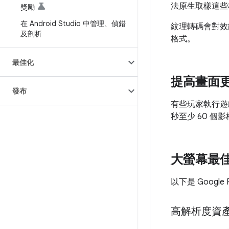
法原生取樣這些
獎勵
在 Android Studio 中管理、偵錯
紋理轉碼會對效
及剖析
格式。
最佳化
提高畫面
發布
有些玩家執行遊
秒至少 60 
大螢幕最
以下是 Googl
高解析度資