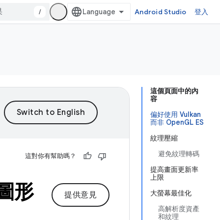
/
Android Studio
登入
這個頁面中的內
容
偏好使用 Vulkan
而非 OpenGL ES
紋理壓縮
避免紋理轉碼
這對你有幫助嗎？
提高畫面更新率
上限
的圖形
大螢幕最佳化
提供意見
高解析度資產
和紋理