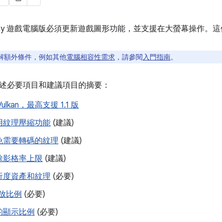
e Play 遊戲電腦版必須更新遊戲圖形功能，並支援在大螢幕操作
解額外條件，例如其他
電腦相容性需求
，請參閱
入門指南
。
述必要項目和建議項目的摘要：
ulkan，最高支援 1.1 版
用紋理壓縮功能
(建議)
免需要轉碼的紋理
(建議)
除影格率上限
(建議)
析度資產和紋理
(必要)
縮放比例
(必要)
的顯示比例
(必要)