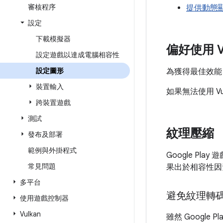
審核程序
提供動態
設定
下載模擬器
偏好使用 Vu
設定遊戲以達成電腦相容性
設定圖形
為獲得最佳效能，建議
裝置輸入
如果無法使用 Vul
跨裝置遊戲
測試
紋理壓縮
發布及部署
範例與外掛程式
Google P
常見問題
果出於相容性因
多平台
避免紋理轉
使用遊戲控制器
Vulkan
雖然 Google 