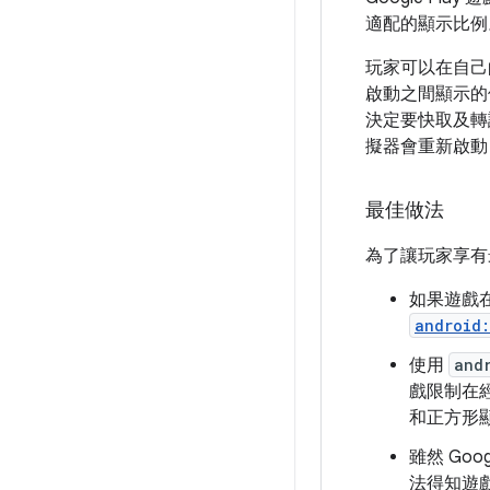
適配的顯示比例
玩家可以在自己
啟動之間顯示的
決定要快取及轉譯
擬器會重新啟動
最佳做法
為了讓玩家享有
如果遊戲
android:
使用
and
戲限制在
和正方形
雖然 Go
法得知遊