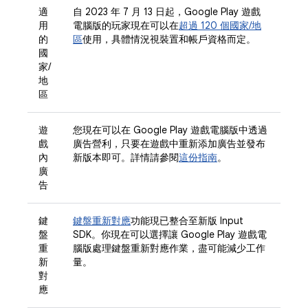
適
自 2023 年 7 月 13 日起，Google Play 遊戲
用
電腦版的玩家現在可以在
超過 120 個國家/地
的
區
使用，具體情況視裝置和帳戶資格而定。
國
家/
地
區
遊
您現在可以在 Google Play 遊戲電腦版中透過
戲
廣告營利，只要在遊戲中重新添加廣告並發布
內
新版本即可。詳情請參閱
這份指南
。
廣
告
鍵
鍵盤重新對應
功能現已整合至新版 Input
盤
SDK。你現在可以選擇讓 Google Play 遊戲電
重
腦版處理鍵盤重新對應作業，盡可能減少工作
新
量。
對
應