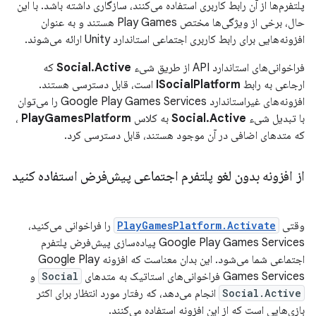
پلتفرم‌ها از آن رابط کاربری استفاده می‌کنند، سازگاری داشته باشد. با این
حال، برخی از ویژگی‌ها مختص Play Games هستند و به عنوان
افزونه‌هایی برای رابط کاربری اجتماعی استاندارد Unity ارائه می‌شوند.
فراخوانی‌های استاندارد API از طریق شیء
Social.Active
که
ارجاعی به رابط
ISocialPlatform
است، قابل دسترسی هستند.
افزونه‌های غیراستاندارد Google Play Games Services را می‌توان
با تبدیل شیء
Social.Active
به کلاس
PlayGamesPlatform
،
که متدهای اضافی در آن موجود هستند، قابل دسترسی کرد.
از افزونه بدون لغو پلتفرم اجتماعی پیش‌فرض استفاده کنید
وقتی
PlayGamesPlatform.Activate
را فراخوانی می‌کنید،
Google Play Games Services پیاده‌سازی پیش‌فرض پلتفرم
اجتماعی شما می‌شود. این بدان معناست که افزونه Google Play
Games Services فراخوانی‌های استاتیک به متدهای
Social
و
Social.Active
انجام می‌دهد، که رفتار مورد انتظار برای اکثر
بازی‌هایی است که از این افزونه استفاده می‌کنند.