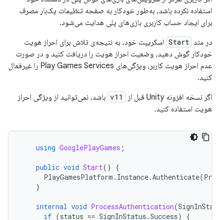
استفاده نکرده باشد، به‌طور خودکار به صفحه تنظیمات یک‌بار مصرف
برای ایجاد حساب کاربری بازی‌های پلی هدایت می‌شود.
در متد
Start
اسکریپت خود، به نتیجه‌ی تلاش برای احراز هویت
خودکار گوش دهید، وضعیت احراز هویت را دریافت کنید و در صورت
عدم احراز هویت کاربر، ویژگی‌های Play Games Services را غیرفعال
کنید.
اگر نسخه افزونه Unity قبل از
v11
باشد، نمی‌توانید از ویژگی احراز
هویت استفاده کنید.
using
GooglePlayGames
;
public
void
Start
()
{
PlayGamesPlatform
.
Instance
.
Authenticate
(
Proc
}
internal
void
ProcessAuthentication
(
SignInStat
if
(
status
==
SignInStatus
.
Success
)
{