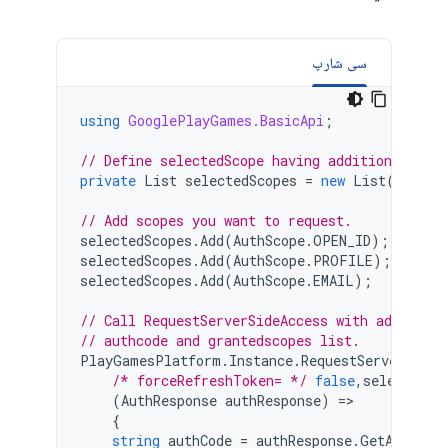
سی شارپ
using
GooglePlayGames.BasicApi
;
// Define selectedScope having additional iden
private
List
selectedScopes
=
new
List
();
// Add scopes you want to request.
selectedScopes
.
Add
(
AuthScope
.
OPEN_ID
);
selectedScopes
.
Add
(
AuthScope
.
PROFILE
);
selectedScopes
.
Add
(
AuthScope
.
EMAIL
);
// Call RequestServerSideAccess with additiona
// authcode and grantedscopes list.
PlayGamesPlatform
.
Instance
.
RequestServerSideA
/* forceRefreshToken= */
false
,
selectedSc
(
AuthResponse
authResponse
)
=>
{
string
authCode
=
authResponse
.
GetAuthCod