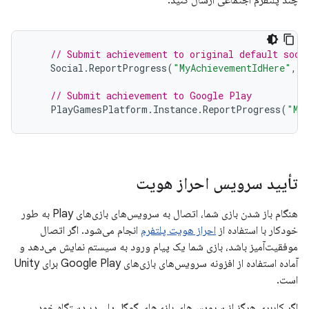
چند پلتفرم اجتماعی ارسال کنید:
// Submit achievement to original default soci
Social
.
ReportProgress
(
"MyAchievementIdHere"
,
1
// Submit achievement to Google Play
PlayGamesPlatform
.
Instance
.
ReportProgress
(
"My
تأیید سرویس احراز هویت
هنگام باز شدن بازی شما، اتصال به سرویس‌های بازی‌های Play به طور
خودکار با استفاده از
احراز هویت پلتفرم
انجام می‌شود. اگر اتصال
موفقیت‌آمیز باشد، بازی شما یک پیام ورود به سیستم نمایش می‌دهد و
آماده استفاده از افزونه سرویس‌های بازی‌های Google Play برای Unity
است.
اگر کاربری هرگز از سرویس‌های بازی‌های گوگل پلی در دستگاه خود