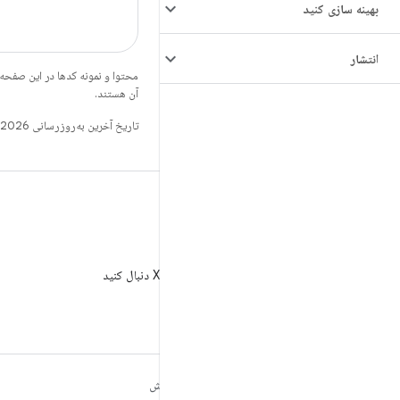
بهینه سازی کنید
انتشار
محتوا و نمونه کدها در این صفحه
آن هستند.
تاریخ آخرین به‌روزرسانی 2026-08-03 به‌وقت ساعت هماهنگ جهانی.
X
AndroidDev@ را در X دنبال کنید
مطالب بیشتر درباره
کاوش