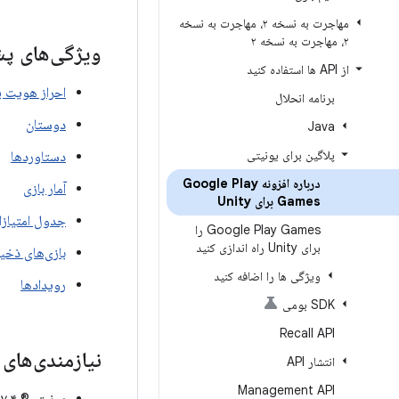
مهاجرت به نسخه ۲، مهاجرت به نسخه
۲، مهاجرت به نسخه ۲
ویژگی‌های پشت
از API ها استفاده کنید
احراز هویت پ
برنامه انحلال
دوستان
Java
پلاگین برای یونیتی
دستاوردها
درباره افزونه Google Play
آمار بازی
Games برای Unity
جدول امتیازا
Google Play Games را
برای Unity راه اندازی کنید
بازی‌های ذخی
ویژگی ها را اضافه کنید
رویدادها
SDK بومی
Recall API
نیازمندی‌های ن
انتشار API
Management API