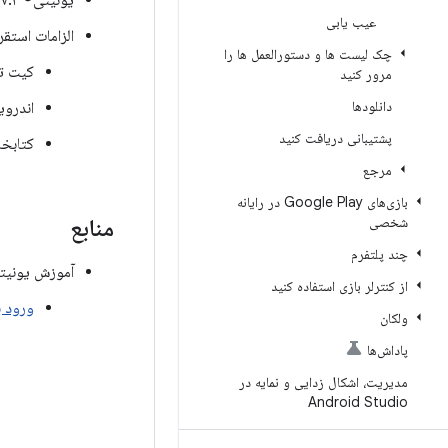
یونیتی® ۲۰۱۷.۴ یا بالاتر.
عیب یابی
الزامات استقرا
چک لیست ها و دستورالعمل ها را
کیت توس
مرور کنید
دانلودها
اندروید نسخ
پشتیبانی دریافت کنید
کتابخانه
مرجع
بازی‌های Google Play در رایانه
شخصی
منابع
چند پلتفرم
آموزش یونیت
از کنترلر بازی استفاده کنید
ورود ب
ولکان
پاداش‌ها
مدیریت، اشکال زدایی و نمایه در
Android Studio