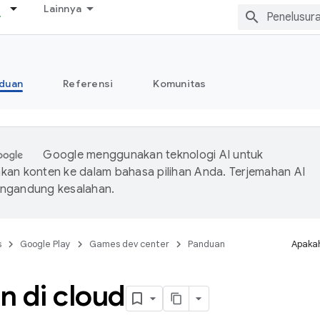
Lainnya
duan
Referensi
Komunitas
Google menggunakan teknologi AI untuk
an konten ke dalam bahasa pilihan Anda. Terjemahan AI
ngandung kesalahan.
s
Google Play
Games dev center
Panduan
Apakah
n di cloud