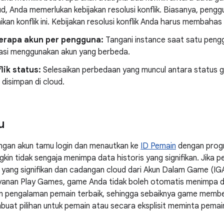
ud, Anda memerlukan kebijakan resolusi konflik. Biasanya, pen
kan konflik ini. Kebijakan resolusi konflik Anda harus membahas
erapa akun per pengguna:
Tangani instance saat satu pengg
kasi menggunakan akun yang berbeda.
lik status:
Selesaikan perbedaan yang muncul antara status 
 disimpan di cloud.
u
ngan akun tamu login dan menautkan ke
ID Pemain
dengan progr
in tidak sengaja menimpa data historis yang signifikan. Jika pe
yang signifikan dan cadangan cloud dari Akun Dalam Game (IGA
ayanan Play Games, game Anda tidak boleh otomatis menimpa 
n pengalaman pemain terbaik, sehingga sebaiknya game member
buat pilihan untuk pemain atau secara eksplisit meminta pemain