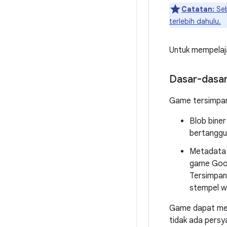
Catatan:
Seb
terlebih dahulu.
Untuk mempelaja
Dasar-dasa
Game tersimpan 
Blob biner
bertanggun
Metadata 
game Goog
Tersimpan
stempel wa
Game dapat men
tidak ada persy