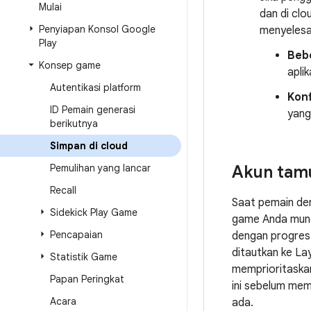
Mulai
dan di clo
Penyiapan Konsol Google
menyelesai
Play
Beb
Konsep game
apli
Autentikasi platform
Konf
ID Pemain generasi
yang
berikutnya
Simpan di cloud
Pemulihan yang lancar
Akun tam
Recall
Saat pemain de
Sidekick Play Game
game Anda mungk
Pencapaian
dengan progres 
ditautkan ke L
Statistik Game
memprioritaska
Papan Peringkat
ini sebelum mem
Acara
ada.