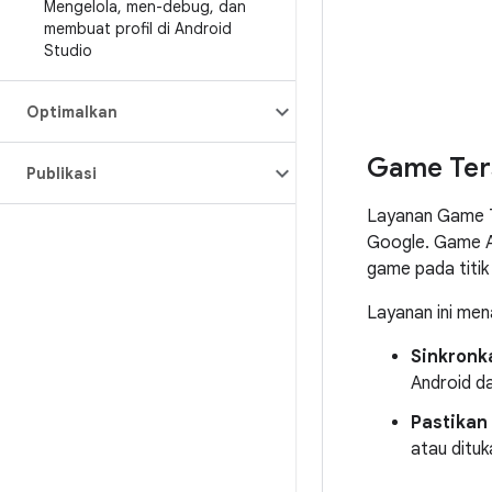
Mengelola
,
men-debug
,
dan
membuat profil di Android
Studio
Optimalkan
Game Ter
Publikasi
Layanan Game T
Google. Game A
game pada titik
Layanan ini me
Sinkronk
Android da
Pastikan 
atau ditu