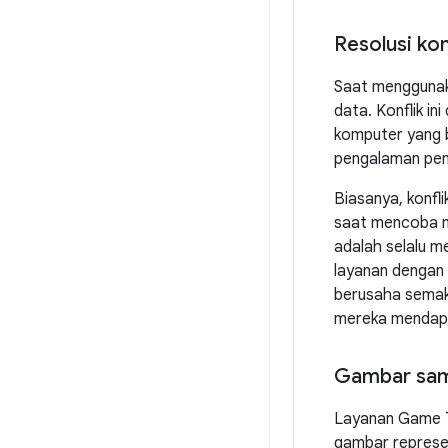
Resolusi kon
Saat menggunak
data. Konflik in
komputer yang b
pengalaman pen
Biasanya, konfl
saat mencoba m
adalah selalu m
layanan dengan f
berusaha semak
mereka mendapa
Gambar sam
Layanan Game Te
gambar represen