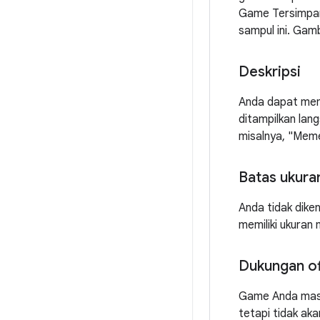
Game Tersimpan
sampul ini. Gam
Deskripsi
Anda dapat memb
ditampilkan lan
misalnya, "Meme
Batas ukura
Anda tidak dike
memiliki ukuran
Dukungan of
Game Anda masi
tetapi tidak ak