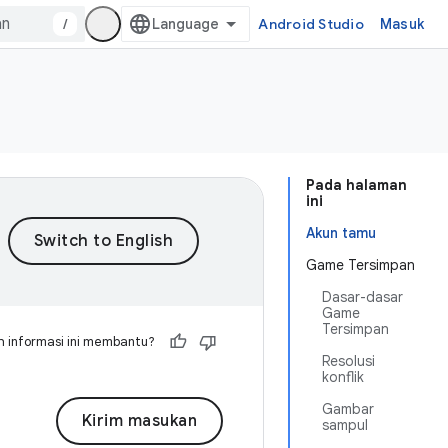
/
Android Studio
Masuk
Pada halaman
ini
Akun tamu
Game Tersimpan
Dasar-dasar
Game
Tersimpan
 informasi ini membantu?
Resolusi
konflik
Gambar
Kirim masukan
sampul