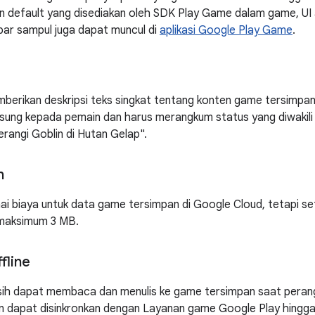
 default yang disediakan oleh SDK Play Game dalam game, UI
bar sampul juga dapat muncul di
aplikasi Google Play Game
.
erikan deskripsi teks singkat tentang konten game tersimpan t
gsung kepada pemain dan harus merangkum status yang diwakili
rangi Goblin di Hutan Gelap".
n
nai biaya untuk data game tersimpan di Google Cloud, tetapi se
 maksimum 3 MB.
fline
h dapat membaca dan menulis ke game tersimpan saat perangk
an dapat disinkronkan dengan Layanan game Google Play hingga 