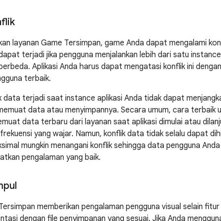
flik
an layanan Game Tersimpan, game Anda dapat mengalami kon
i dapat terjadi jika pengguna menjalankan lebih dari satu instance
erbeda. Aplikasi Anda harus dapat mengatasi konflik ini deng
gguna terbaik.
ik data terjadi saat instance aplikasi Anda tidak dapat menjan
emuat data atau menyimpannya. Secara umum, cara terbaik unt
emuat data terbaru dari layanan saat aplikasi dimulai atau dila
rekuensi yang wajar. Namun, konflik data tidak selalu dapat dihi
simal mungkin menangani konflik sehingga data pengguna Anda
tkan pengalaman yang baik.
pul
rsimpan memberikan pengalaman pengguna visual selain fitur p
tasi dengan file penyimpanan yang sesuai. Jika Anda menggun