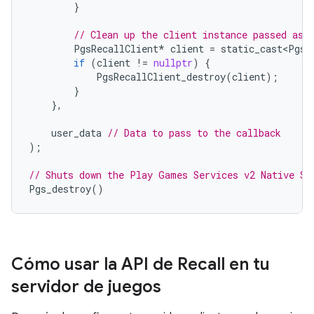
}
// Clean up the client instance passed as 
PgsRecallClient
*
client
=
static_cast<PgsR
if
(
client
!=
nullptr
)
{
PgsRecallClient_destroy
(
client
);
}
},
user_data
// Data to pass to the callback
);
// Shuts down the Play Games Services v2 Native SD
Pgs_destroy
()
Cómo usar la API de Recall en tu
servidor de juegos