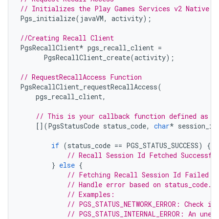
// Initializes the Play Games Services v2 Native S
Pgs_initialize
(
javaVM
,
activity
);
//Creating Recall Client
PgsRecallClient
*
pgs_recall_client
=
PgsRecallClient_create
(
activity
);
// RequestRecallAccess Function
PgsRecallClient_requestRecallAccess
(
pgs_recall_client
,
// This is your callback function defined as a
[](
PgsStatusCode
status_code
,
char
*
session_id
if
(
status_code
==
PGS_STATUS_SUCCESS
)
{
// Recall Session Id Fetched Successfu
}
else
{
// Fetching Recall Session Id Failed
// Handle error based on status_code.
// Examples:
// PGS_STATUS_NETWORK_ERROR: Check int
// PGS_STATUS_INTERNAL_ERROR: An unexp