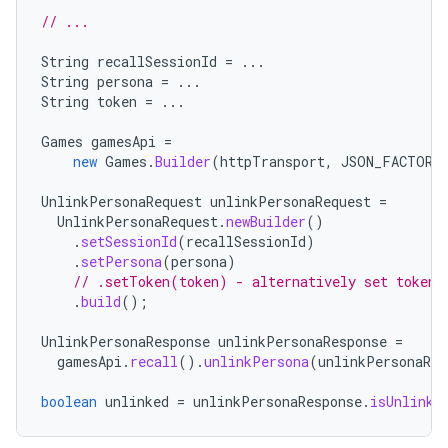
// ...
String
recallSessionId
=
...
String
persona
=
...
String
token
=
...
Games
gamesApi
=
new
Games
.
Builder
(
httpTransport
,
JSON_FACTORY
UnlinkPersonaRequest
unlinkPersonaRequest
=
UnlinkPersonaRequest
.
newBuilder
()
.
setSessionId
(
recallSessionId
)
.
setPersona
(
persona
)
// .setToken(token) - alternatively set token,
.
build
();
UnlinkPersonaResponse
unlinkPersonaResponse
=
gamesApi
.
recall
().
unlinkPersona
(
unlinkPersonaReq
boolean
unlinked
=
unlinkPersonaResponse
.
isUnlinke