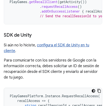
PlayGames
.
getRecallClient
(
getActivity
())
.
requestRecallAccess
()
.
addOnSuccessListener
{
recallAcce
// Send the recallSessionId to you
SDK de Unity
Si aún no lo hiciste,
configura el SDK de Unity en tu
cliente
.
Para comunicarte con los servidores de Google con la
información correcta, debes solicitar un ID de sesión de
recuperación desde el SDK cliente y enviarlo al servidor
de tu juego.
PlayGamesPlatform
.
Instance
.
RequestRecallAccess
(
recallAccess
=
>
{
string
recallSessionId
=
recallAccess
.
sess