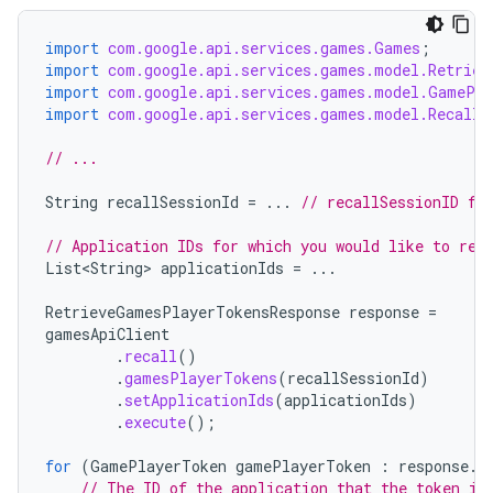
import
com.google.api.services.games.Games
;
import
com.google.api.services.games.model.Retriev
import
com.google.api.services.games.model.GamePla
import
com.google.api.services.games.model.RecallT
// ...
String
recallSessionId
=
...
// recallSessionID fr
// Application IDs for which you would like to ret
List<String>
applicationIds
=
...
RetrieveGamesPlayerTokensResponse
response
=
gamesApiClient
.
recall
()
.
gamesPlayerTokens
(
recallSessionId
)
.
setApplicationIds
(
applicationIds
)
.
execute
();
for
(
GamePlayerToken
gamePlayerToken
:
response
.
g
// The ID of the application that the token is