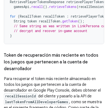
RetrievePlayerTokensResponse
retrievePlayerTokensR
gamesApi
.
recall
().
retrieveTokens
(
recallSessionId
for
(
RecallToken
recallToken
:
retrievePlayerToken
String
token
recallToken
.
getToken
();
// Same string as was written in LinkPersona cal
// decrypt and recover in-game account
}
Token de recuperación más reciente en todos
los juegos que pertenecen a la cuenta de
desarrollador
Para recuperar el token más reciente almacenado en
todos los juegos que pertenecen a la cuenta de
desarrollador en Google Play Console, debes obtener el
recallSessionId
del cliente y pasarlo a la API de
lastTokenFromAllDeveloperGames
, como se muestra
en el siguiente fragmento de código. Como parte de la