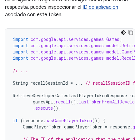
respuesta, puedes inspeccionar el
ID de aplicación
asociado con este token.
import
com.google.api.services.games.Games
;
import
com.google.api.services.games.model.Retriev
import
com.google.api.services.games.model.GamePla
import
com.google.api.services.games.model.RecallT
// ...
String
recallSessionId
=
...
// recallSessionID fr
RetrieveDeveloperGamesLastPlayerTokenResponse
resp
gamesApi
.
recall
().
lastTokenFromAllDevelope
.
execute
();
if
(
response
.
hasGamePlayerToken
())
{
GamePlayerToken
gamePlayerToken
=
response
.
ge
// The ID of the application that the token is