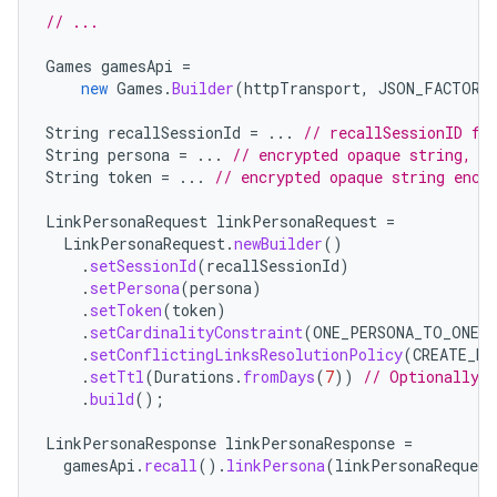
// ...
Games
gamesApi
=
new
Games
.
Builder
(
httpTransport
,
JSON_FACTORY
String
recallSessionId
=
...
// recallSessionID fr
String
persona
=
...
// encrypted opaque string, s
String
token
=
...
// encrypted opaque string enco
LinkPersonaRequest
linkPersonaRequest
=
LinkPersonaRequest
.
newBuilder
()
.
setSessionId
(
recallSessionId
)
.
setPersona
(
persona
)
.
setToken
(
token
)
.
setCardinalityConstraint
(
ONE_PERSONA_TO_ONE_
.
setConflictingLinksResolutionPolicy
(
CREATE_NE
.
setTtl
(
Durations
.
fromDays
(
7
))
// Optionally 
.
build
();
LinkPersonaResponse
linkPersonaResponse
=
gamesApi
.
recall
().
linkPersona
(
linkPersonaRequest