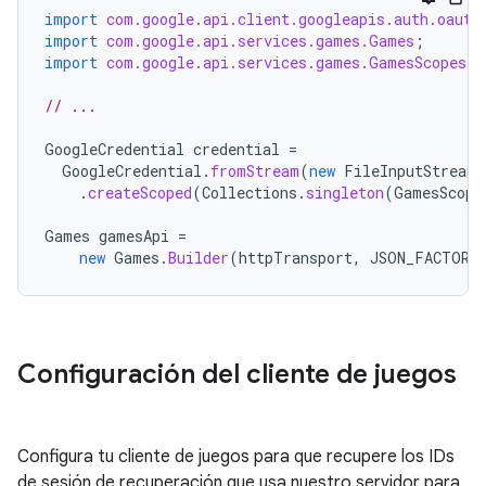
import
com.google.api.client.googleapis.auth.oauth
import
com.google.api.services.games.Games
;
import
com.google.api.services.games.GamesScopes
;
// ...
GoogleCredential
credential
=
GoogleCredential
.
fromStream
(
new
FileInputStream
(
.
createScoped
(
Collections
.
singleton
(
GamesScope
Games
gamesApi
=
new
Games
.
Builder
(
httpTransport
,
JSON_FACTORY
Configuración del cliente de juegos
Configura tu cliente de juegos para que recupere los IDs
de sesión de recuperación que usa nuestro servidor para