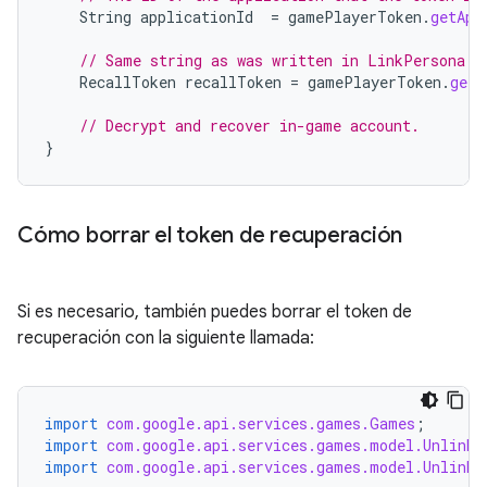
String
applicationId
=
gamePlayerToken
.
getApp
// Same string as was written in LinkPersona c
RecallToken
recallToken
=
gamePlayerToken
.
getR
// Decrypt and recover in-game account.
}
Cómo borrar el token de recuperación
Si es necesario, también puedes borrar el token de
recuperación con la siguiente llamada:
import
com.google.api.services.games.Games
;
import
com.google.api.services.games.model.UnlinkP
import
com.google.api.services.games.model.UnlinkP