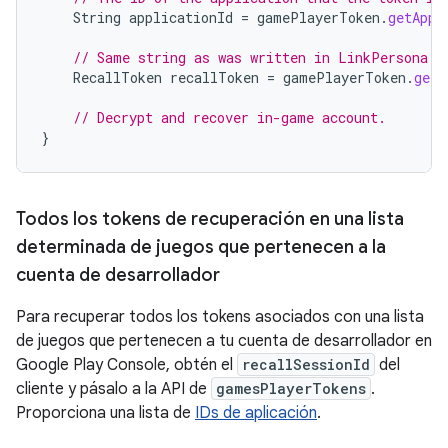
String
applicationId
=
gamePlayerToken
.
getAppl
// Same string as was written in LinkPersona c
RecallToken
recallToken
=
gamePlayerToken
.
getR
// Decrypt and recover in-game account.
}
Todos los tokens de recuperación en una lista
determinada de juegos que pertenecen a la
cuenta de desarrollador
Para recuperar todos los tokens asociados con una lista
de juegos que pertenecen a tu cuenta de desarrollador en
Google Play Console, obtén el
recallSessionId
del
cliente y pásalo a la API de
gamesPlayerTokens
.
Proporciona una lista de
IDs de aplicación
.