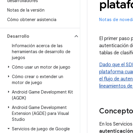
plata
desarrolladores
Notas de la versión
Cómo obtener asistencia
Notas de noved
Desarrollo
El primer paso 
autenticación d
Información acerca de las
herramientas de desarrollo de
tablas de clasif
juegos
Dado que el SDK
Cómo usar un motor de juego
plataforma cuan
Cómo crear o extender un
el flujo de aut
motor de juego
lineamientos de 
Android Game Development Kit
(AGDK)
Android Game Development
Conceptos
Extension (AGDE) para Visual
Studio
En los Servicio
Servicios de juego de Google
autenticación