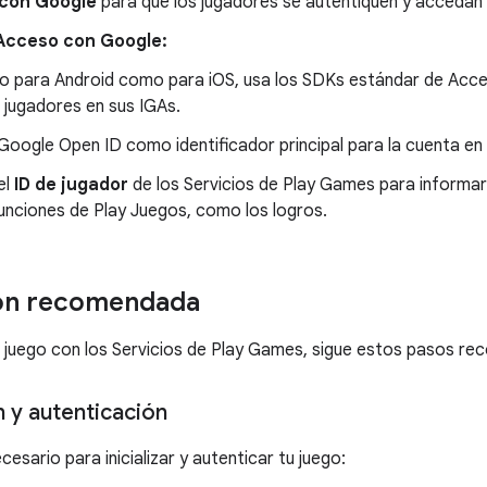
con Google
para que los jugadores se autentiquen y accedan 
Acceso con Google:
o para Android como para iOS, usa los SDKs estándar de Acc
s jugadores en sus IGAs.
Google Open ID como identificador principal para la cuenta en e
el
ID de jugador
de los Servicios de Play Games para informar
funciones de Play Juegos, como los logros.
ión recomendada
u juego con los Servicios de Play Games, sigue estos pasos r
ón y autenticación
esario para inicializar y autenticar tu juego: