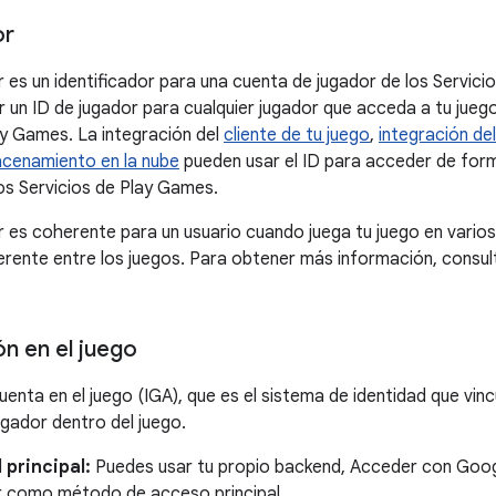
or
r es un identificador para una cuenta de jugador de los Servici
 un ID de jugador para cualquier jugador que acceda a tu juego
ay Games. La integración del
cliente de tu juego
,
integración de
acenamiento en la nube
pueden usar el ID para acceder de form
os Servicios de Play Games.
r es coherente para un usuario cuando juega tu juego en varios
rente entre los juegos. Para obtener más información, consu
ón en el juego
uenta en el juego (IGA), que es el sistema de identidad que vincu
ugador dentro del juego.
 principal:
Puedes usar tu propio backend, Acceder con Googl
 como método de acceso principal.