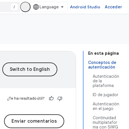
/
Android Studio
Acceder
En esta página
Conceptos de
autenticación
Autenticación
de la
plataforma
ID de jugador
¿Te ha resultado útil?
Autenticación
en el juego
Continuidad
Enviar comentarios
multiplatafor
ma con SiWG