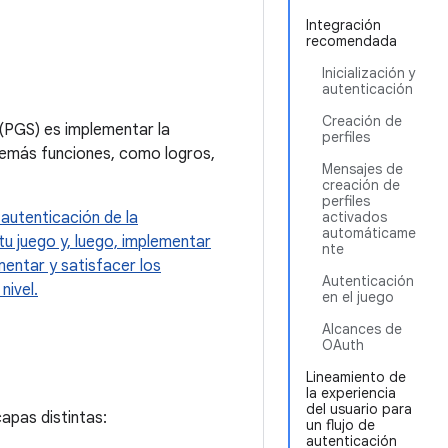
Integración
recomendada
Inicialización y
autenticación
Creación de
 (PGS) es implementar la
perfiles
demás funciones, como logros,
Mensajes de
creación de
perfiles
autenticación de la
activados
automáticame
tu juego y, luego, implementar
nte
mentar y satisfacer los
Autenticación
nivel.
en el juego
Alcances de
OAuth
Lineamiento de
la experiencia
del usuario para
apas distintas:
un flujo de
autenticación