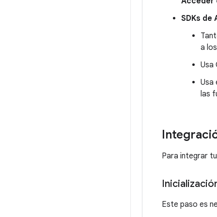
Acceder 
SDKs de 
Tant
a lo
Usa 
Usa 
las 
Integrac
Para integrar t
Inicializaci
Este paso es nec