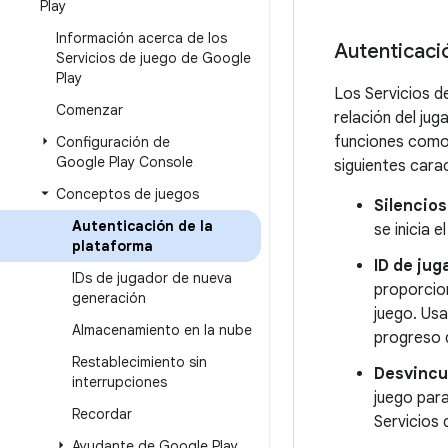
Play
Información acerca de los
Autenticaci
Servicios de juego de Google
Play
Los Servicios d
Comenzar
relación del ju
funciones como 
Configuración de
Google Play Console
siguientes carac
Conceptos de juegos
Silencio
Autenticación de la
se inicia 
plataforma
ID de jug
IDs de jugador de nueva
proporcio
generación
juego. Usa
Almacenamiento en la nube
progreso d
Restablecimiento sin
Desvincu
interrupciones
juego para
Recordar
Servicios
Ayudante de Google Play