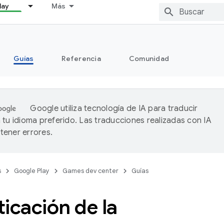
lay
Más
Guías
Referencia
Comunidad
Google utiliza tecnología de IA para traducir
 tu idioma preferido. Las traducciones realizadas con IA
ener errores.
s
Google Play
Games dev center
Guías
icación de la