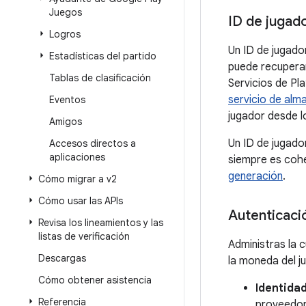
Juegos
ID de jugad
Logros
Un ID de jugado
Estadísticas del partido
puede recuperar
Tablas de clasificación
Servicios de Pl
servicio de alm
Eventos
jugador desde l
Amigos
Un ID de jugado
Accesos directos a
aplicaciones
siempre es cohe
generación
.
Cómo migrar a v2
Cómo usar las APIs
Autenticaci
Revisa los lineamientos y las
listas de verificación
Administras la c
Descargas
la moneda del j
Cómo obtener asistencia
Identidad
Referencia
proveedor