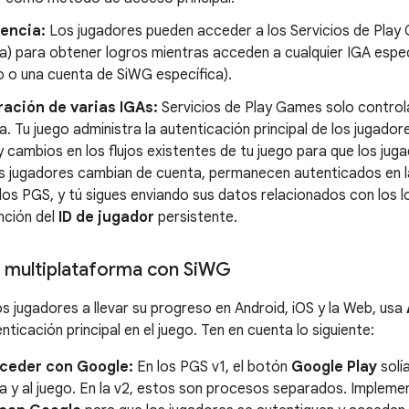
encia:
Los jugadores pueden acceder a los Servicios de Play 
) para obtener logros mientras acceden a cualquier IGA espec
o o una cuenta de SiWG específica).
ración de varias IGAs:
Servicios de Play Games solo controla
. Tu juego administra la autenticación principal de los jugadore
 cambios en los flujos existentes de tu juego para que los jug
s jugadores cambian de cuenta, permanecen autenticados en l
los PGS, y tú sigues enviando sus datos relacionados con los l
nción del
ID de jugador
persistente.
 multiplataforma con Si
WG
os jugadores a llevar su progreso en Android, iOS y la Web, usa
icación principal en el juego. Ten en cuenta lo siguiente:
ceder con Google:
En los PGS v1, el botón
Google Play
solí
a y al juego. En la v2, estos son procesos separados. Implem