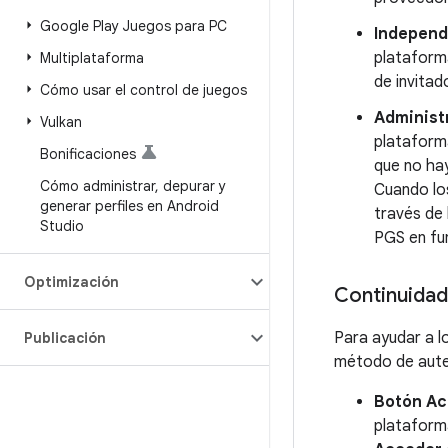
Google Play Juegos para PC
Independ
plataforma
Multiplataforma
de invitad
Cómo usar el control de juegos
Administ
Vulkan
plataforma
Bonificaciones
que no hay
Cómo administrar
,
depurar y
Cuando lo
generar perfiles en Android
través de 
Studio
PGS en fu
Optimización
Continuidad
Para ayudar a l
Publicación
método de autent
Botón Ac
plataform