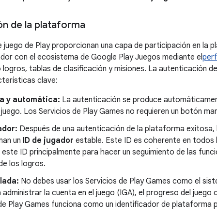
ón de la plataforma
e juego de Play proporcionan una capa de participación en la p
gador con el ecosistema de Google Play Juegos mediante el
perf
logros, tablas de clasificación y misiones. La autenticación de
terísticas clave:
sa y automática:
La autenticación se produce automáticame
el juego. Los Servicios de Play Games no requieren un botón ma
ador:
Después de una autenticación de la plataforma exitosa, 
nan un
ID de jugador
estable. Este ID es coherente en todos l
 este ID principalmente para hacer un seguimiento de las func
e los logros.
lada:
No debes usar los Servicios de Play Games como el siste
 administrar la cuenta en el juego (IGA), el progreso del juego o
 de Play Games funciona como un identificador de plataforma p