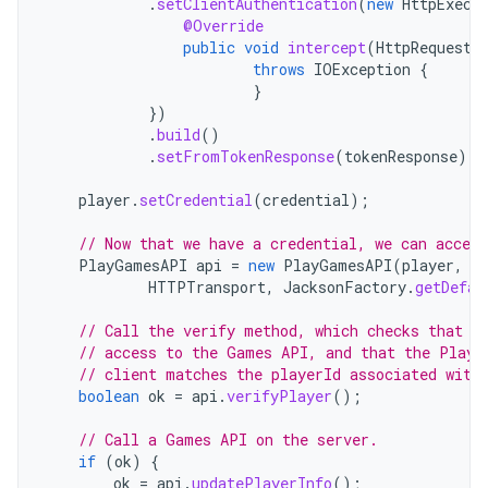
.
setClientAuthentication
(
new
HttpExecu
@Override
public
void
intercept
(
HttpRequest
throws
IOException
{
}
})
.
build
()
.
setFromTokenResponse
(
tokenResponse
);
player
.
setCredential
(
credential
);
// Now that we have a credential, we can acces
PlayGamesAPI
api
=
new
PlayGamesAPI
(
player
,
a
HTTPTransport
,
JacksonFactory
.
getDefau
// Call the verify method, which checks that t
// access to the Games API, and that the Playe
// client matches the playerId associated with
boolean
ok
=
api
.
verifyPlayer
();
// Call a Games API on the server.
if
(
ok
)
{
ok
=
api
.
updatePlayerInfo
();