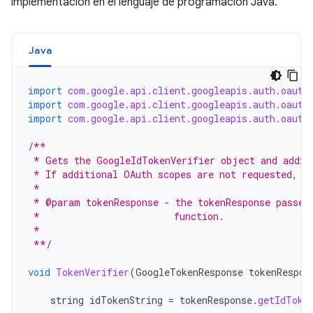
implementación en el lenguaje de programación Java.
Java
import
com.google.api.client.googleapis.auth.oauth
import
com.google.api.client.googleapis.auth.oauth
import
com.google.api.client.googleapis.auth.oauth
/**
 * Gets the GoogleIdTokenVerifier object and addit
 * If additional OAuth scopes are not requested, t
 *
 * @param tokenResponse - the tokenResponse passed
 *                        function.
 *
 **/
void
TokenVerifier
(
GoogleTokenResponse
tokenRespon
string
idTokenString
=
tokenResponse
.
getIdToke