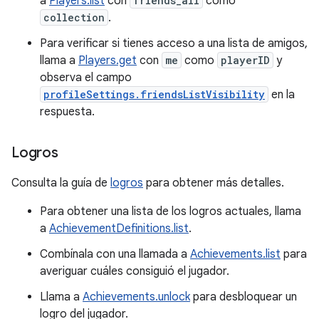
a
Players.list
con
friends_all
como
collection
.
Para verificar si tienes acceso a una lista de amigos,
llama a
Players.get
con
me
como
playerID
y
observa el campo
profileSettings.friendsListVisibility
en la
respuesta.
Logros
Consulta la guía de
logros
para obtener más detalles.
Para obtener una lista de los logros actuales, llama
a
AchievementDefinitions.list
.
Combínala con una llamada a
Achievements.list
para
averiguar cuáles consiguió el jugador.
Llama a
Achievements.unlock
para desbloquear un
logro del jugador.