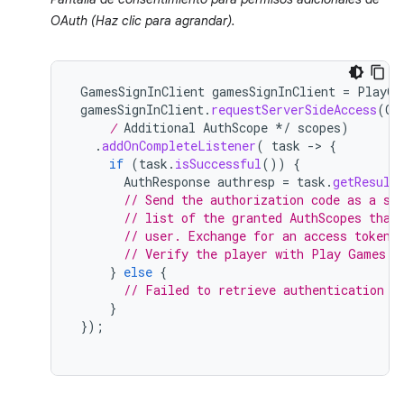
OAuth (Haz clic para agrandar).
GamesSignInClient
gamesSignInClient
=
PlayGa
gamesSignInClient
.
requestServerSideAccess
(
OA
     /
 Additional AuthScope */
scopes
)
.
addOnCompleteListener
(
task
-
>
{
if
(
task
.
isSuccessful
())
{
AuthResponse
authresp
=
task
.
getResult
// Send the authorization code as a st
// list of the granted AuthScopes that
// user. Exchange for an access token.
// Verify the player with Play Games S
}
else
{
// Failed to retrieve authentication c
}
});