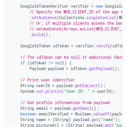
GoogleIdTokenVerifier
verifier
=
new
GoogleIdT
// Specify the WEB_CLIENT_ID of the app th
.
setAudience
(
Collections
.
singletonList
(
WEB
// Or, if multiple clients access the back
//.setAudience(Arrays.asList(WEB_CLIENT_ID
.
build
();
GoogleIdToken
idToken
=
verifier
.
verify
(
idToke
// The idToken can be null if additional OAuth
if
(
idToken
!=
null
)
{
Payload
payload
=
idToken
.
getPayload
();
// Print user identifier
String
userId
=
payload
.
getSubject
();
System
.
out
.
println
(
"User ID: "
+
userId
);
// Get profile information from payload
String
email
=
payload
.
getEmail
();
boolean
emailVerified
=
Boolean
.
valueOf
(
payloa
String
name
=
(
String
)
payload
.
get
(
"name"
);
String
pictureUrl
=
(
String
)
payload
.
get
(
"pict