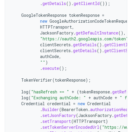
.
getDetails
().
getClientId
());
GoogleTokenResponse
tokenResponse
=
new
GoogleAuthorizationCodeTokenReques
HTTPTransport
,
JacksonFactory
.
getDefaultInstance
(),
"https://oauth2.googleapis.com/token"
,
clientSecrets
.
getDetails
().
getClientId
clientSecrets
.
getDetails
().
getClientSe
authCode
,
""
)
.
execute
();
TokenVerifier
(
tokenResponse
);
log
(
"hasRefresh == "
+
(
tokenResponse
.
getRefre
log
(
"Exchanging authCode: "
+
authCode
+
" for
Credential
credential
=
new
Credential
.
Builder
(
BearerToken
.
authorizationHead
.
setJsonFactory
(
JacksonFactory
.
getDefa
.
setTransport
(
HTTPTransport
)
.
setTokenServerEncodedUrl
(
"https://www