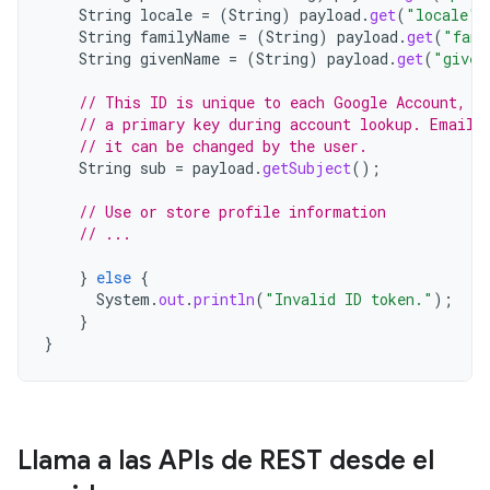
String
locale
=
(
String
)
payload
.
get
(
"locale"
)
String
familyName
=
(
String
)
payload
.
get
(
"fami
String
givenName
=
(
String
)
payload
.
get
(
"given
// This ID is unique to each Google Account, m
// a primary key during account lookup. Email 
// it can be changed by the user.
String
sub
=
payload
.
getSubject
();
// Use or store profile information
// ...
}
else
{
System
.
out
.
println
(
"Invalid ID token."
);
}
}
Llama a las APIs de REST desde el