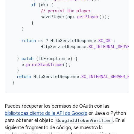
if
(
ok
)
{
// persist the player.
savePlayer
(
api
.
getPlayer
());
}
}
return
ok
?
HttpServletResponse
.
SC_OK
:
HttpServletResponse
.
SC_INTERNAL_SERVER
}
catch
(
IOException
e
)
{
e
.
printStackTrace
();
}
return
HttpServletResponse
.
SC_INTERNAL_SERVER_ER
}
Puedes recuperar los permisos de OAuth con las
bibliotecas cliente de la API de Google
en Java o Python
para obtener el objeto
GoogleIdTokenVerifier
. En el
siguiente fragmento de código, se muestra la