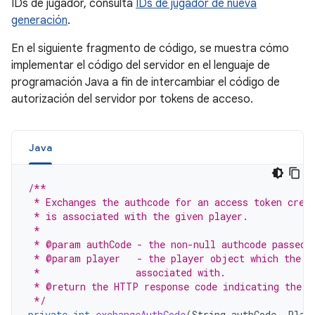
IDs de jugador, consulta
IDs de jugador de nueva
generación
.
En el siguiente fragmento de código, se muestra cómo
implementar el código del servidor en el lenguaje de
programación Java a fin de intercambiar el código de
autorización del servidor por tokens de acceso.
Java
/**
 * Exchanges the authcode for an access token cred
 * is associated with the given player.
 *
 * @param authCode - the non-null authcode passed 
 * @param player   - the player object which the g
 *                 associated with.
 * @return the HTTP response code indicating the o
 */
private
int
exchangeAuthCode
(
String
authCode
,
Play