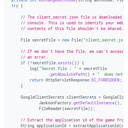
try
{
// The client_secret.json file is downloaded f
// console. This is used to identify your web 
// contents of this file shouldn't be shared.
File
secretFile
=
new
File
(
"client_secret.json
// If we don't have the file, we can't access 
// an error.
if
(
!
secretFile
.
exists
())
{
log
(
"Secret file : "
+
secretFile
.
getAbsolutePath
()
+
"  does not e
return
HttpServletResponse
.
SC_FORBIDDEN
;
}
GoogleClientSecrets
clientSecrets
=
GoogleClie
JacksonFactory
.
getDefaultInstance
(),
n
FileReader
(
secretFile
));
// Extract the application id of the game from
String
applicationId
=
extractApplicationId
(
cl