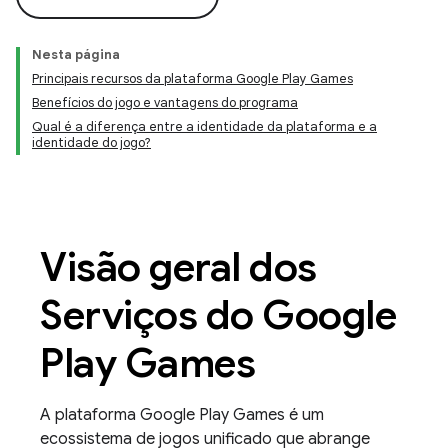
Nesta página
Principais recursos da plataforma Google Play Games
Benefícios do jogo e vantagens do programa
Qual é a diferença entre a identidade da plataforma e a
identidade do jogo?
Visão geral dos
Serviços do Google
Play Games
A plataforma Google Play Games é um
ecossistema de jogos unificado que abrange