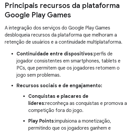
Principais recursos da plataforma
Google Play Games
A integração dos serviços do Google Play Games
desbloqueia recursos da plataforma que melhoram a
retenção de usuários e a continuidade multiplataforma.
Continuidade entre dispositivos
:perfis de
jogador consistentes em smartphones, tablets e
PCs, que permitem que os jogadores retomem o
jogo sem problemas.
Recursos sociais e de engajamento:
Conquistas e placares de
líderes
:reconheça as conquistas e promova a
competição fora do jogo.
Play Points
:impulsiona a monetização,
permitindo que os jogadores ganhem e