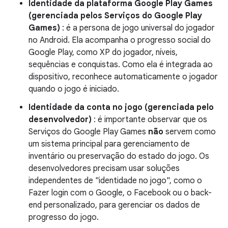
Identidade da plataforma Google Play Games
(gerenciada pelos Serviços do Google Play
Games)
: é a persona de jogo universal do jogador
no Android. Ela acompanha o progresso social do
Google Play, como XP do jogador, níveis,
sequências e conquistas. Como ela é integrada ao
dispositivo, reconhece automaticamente o jogador
quando o jogo é iniciado.
Identidade da conta no jogo (gerenciada pelo
desenvolvedor)
: é importante observar que os
Serviços do Google Play Games
não
servem como
um sistema principal para gerenciamento de
inventário ou preservação do estado do jogo. Os
desenvolvedores precisam usar soluções
independentes de "identidade no jogo", como o
Fazer login com o Google, o Facebook ou o back-
end personalizado, para gerenciar os dados de
progresso do jogo.