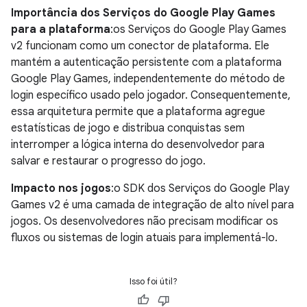
Importância dos Serviços do Google Play Games
para a plataforma
:os Serviços do Google Play Games
v2 funcionam como um conector de plataforma. Ele
mantém a autenticação persistente com a plataforma
Google Play Games, independentemente do método de
login específico usado pelo jogador. Consequentemente,
essa arquitetura permite que a plataforma agregue
estatísticas de jogo e distribua conquistas sem
interromper a lógica interna do desenvolvedor para
salvar e restaurar o progresso do jogo.
Impacto nos jogos
:o SDK dos Serviços do Google Play
Games v2 é uma camada de integração de alto nível para
jogos. Os desenvolvedores não precisam modificar os
fluxos ou sistemas de login atuais para implementá-lo.
Isso foi útil?