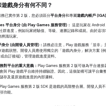
和遊戲身分有何不同？
戲服務已實作第 2 版，您必須區分
平台身分
和專屬
遊戲內帳戶 (IGA
mes 平台身分 (由 Play Games 服務管理)：
這是玩家在 Andro
lay 社群進度，例如玩家經驗值、等級、連勝記錄和成就。由於這
動辨識玩家。
身分 (由開發人員管理)：
請務必注意，Play 遊戲服務「並非」
遊戲狀態。開發人員應使用獨立的「遊戲內身分」解決方案 (例如「
ook 或自訂後端)，管理遊戲進度資料。
s 服務對平台的重大意義：
Play Games 服務第 2 版可做為平
會與 Play 遊戲平台維持持續驗證。因此，這個架構可讓平台
儲存及還原遊戲進度的內部邏輯。
Play Games 服務第 2 版 SDK 是遊戲的高階整合層。開
項功能。