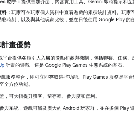
mes 助手：
提供疊加介面，內含實用工具、Gemini 即時提示和
資料：
玩家可在玩家個人資料中查看遊戲的累積統計資料。玩家
彩時刻，以及與其他玩家比較，並在日後使用 Google Play
和計畫優勢
lay 遊戲平台提供各種引人入勝的獎勵和參與機制，包括聯賽、任
Up
計畫的遊戲，這是 Google Play Games 生態系統的基石。
y 遊戲服務整合，即可立即存取這些功能。Play Games 服務
至全方位功能。
證，可大幅提升獲客、留存率、參與度和營利。
與系統，遊戲可觸及廣大的 Android 玩家群，並在多個 Pla