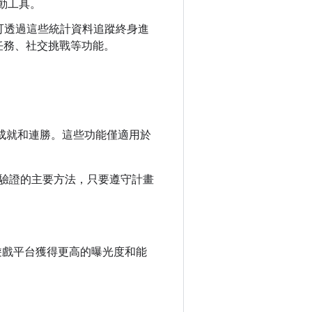
互動工具。
可透過這些統計資料追蹤終身進
 的任務、社交挑戰等功能。
務、成就和連勝。這些功能僅適用於
是平台驗證的主要方法，只要遵守計畫
y 遊戲平台獲得更高的曝光度和能