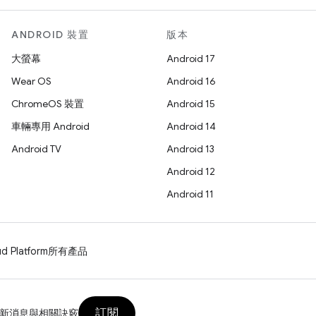
ANDROID 裝置
版本
大螢幕
Android 17
Wear OS
Android 16
ChromeOS 裝置
Android 15
車輛專用 Android
Android 14
Android TV
Android 13
Android 12
Android 11
d Platform
所有產品
訂閱
新消息與相關訣竅