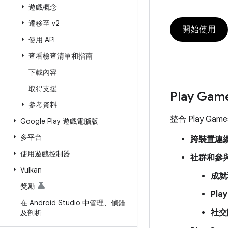
遊戲概念
遷移至 v2
開始使用
使用 API
查看檢查清單和指南
下載內容
取得支援
Play G
參考資料
整合 Play 
Google Play 遊戲電腦版
多平台
跨裝置連
使用遊戲控制器
社群和參
Vulkan
成就
獎勵
Pla
在 Android Studio 中管理、偵錯
社交
及剖析