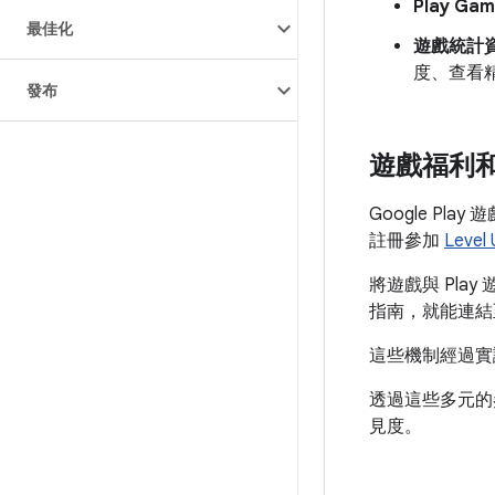
Play Ga
最佳化
遊戲統計
度、查看精
發布
遊戲福利
Google P
註冊參加
Level 
將遊戲與 Pla
指南，就能連結
這些機制經過實
透過這些多元的參
見度。