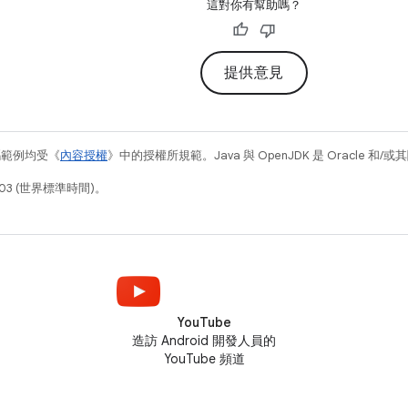
這對你有幫助嗎？
提供意見
碼範例均受《
內容授權
》中的授權所規範。Java 與 OpenJDK 是 Oracle 
03 (世界標準時間)。
YouTube
造訪 Android 開發人員的
YouTube 頻道