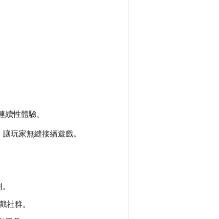
台連續性體驗。
，讓玩家無縫接續遊戲。
利。
戲社群。