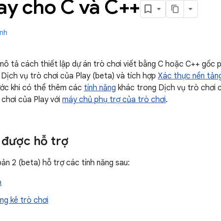
ay cho C và C++
ành
ô tả cách thiết lập dự án trò chơi viết bằng C hoặc C++ gốc 
 Dịch vụ trò chơi của Play (beta) và tích hợp
Xác thực nền tản
ước khi có thể thêm các
tính năng
khác trong Dịch vụ trò chơi c
 chơi của Play với
máy chủ phụ trợ của trò chơi
.
 được hỗ trợ
ản 2 (beta) hỗ trợ các tính năng sau:
h
ống kê trò chơi