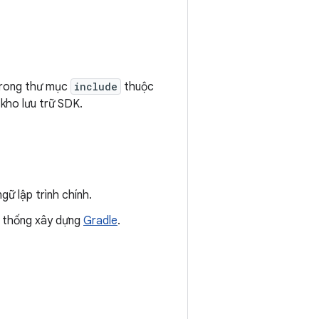
 trong thư mục
include
thuộc
kho lưu trữ SDK.
ữ lập trình chính.
ệ thống xây dựng
Gradle
.