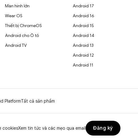
Màn hình lớn
Android 17
Wear OS
Android 16
Thiết bị ChromeOS
Android 15
Android cho Ô tô
Android 14
Android TV
Android 13
Android 12
Android 11
d Platform
Tất cả sản phẩm
Đăng ký
 cookies
Xem tin tức và các mẹo qua email