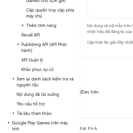
Games cho SDK gốc
Cấp quyền truy cập phía
máy chủ
Thêm tính năng
Nội dung và mã mẫu trên 
nhãn hiệu đã đăng ký của 
Recall API
Cập nhật lần gần đây nh
Publishing API (API Phát
hành)
API Quản lý
Khắc phục sự cố
Xem lại danh sách kiểm tra và
nguyên tắc
X
Theo dõi @AndroidDev trên
Nội dung đã tải xuống
X
Yêu cầu hỗ trợ
Tài liệu tham khảo
Google Play Games trên máy
TÌM HIỂU THÊM VỀ
KHÁM PHÁ
tính