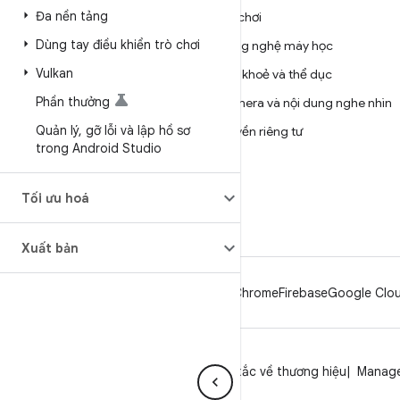
ANDROID
Đa nền tảng
Trò chơi
Android
Dùng tay điều khiển trò chơi
Công nghệ máy học
Android dành cho doanh
Vulkan
Sức khoẻ và thể dục
nghiệp
Phần thưởng
Camera và nội dung nghe nhìn
Bảo mật
Quản lý
,
gỡ lỗi và lập hồ sơ
Quyền riêng tư
Source
trong Android Studio
5G
Tin tức
Blog
Tối ưu hoá
Podcast
Xuất bản
Android
Chrome
Firebase
Google Clou
Quyền riêng tư
Giấy phép
Nguyên tắc về thương hiệu
Manage