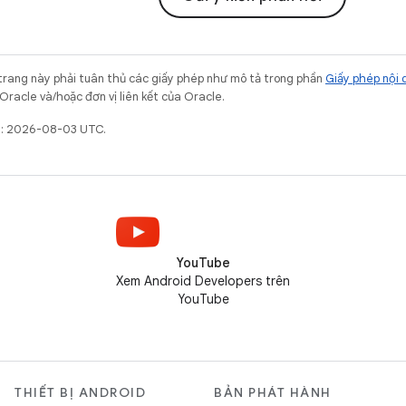
trang này phải tuân thủ các giấy phép như mô tả trong phần
Giấy phép nội 
Oracle và/hoặc đơn vị liên kết của Oracle.
ất: 2026-08-03 UTC.
YouTube
Xem Android Developers trên
YouTube
THIẾT BỊ ANDROID
BẢN PHÁT HÀNH