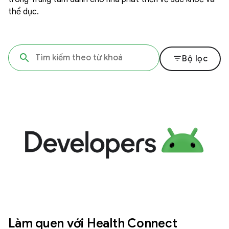
thể dục.
filter_list
Bộ lọc
Làm quen với Health Connect