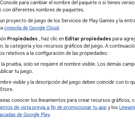
 Console para cambiar el nombre del paquete o si tienes versi
o con diferentes nombres de paquetes.
un proyecto de juego de los Servicios de Play Games y la ent
 la
consola de Google Cloud
.
ción
Propiedades
, haz clic en
Editar propiedades
para agreg
n, la categoría y los recursos gráficos del juego. A continuació
os relativos a la configuración de las propiedades:
 la prueba, solo se requiere el nombre visible. Los demás ca
ublicar tu juego.
ombre visible y la descripción del juego deben coincidir con lo q
 Store.
eseas conocer los lineamientos para crear recursos gráficos, 
entos de vista previa a fin de promocionar tu app
y los
Lineam
acadas de Google Play
.