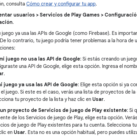
ón, consulta
Cómo crear y configurar tu app
.
ntar usuarios > Servicios de Play Games > Configuració
ación
.
tu juego ya usa las APIs de Google (como Firebase). Es importan
De lo contrario, tu juego podría tener problemas a la hora de 
ciones:
mi juego no usa las API de Google
: Si estás creando un jueg
iguraste una API de Google, elige esta opción. Ingresa el nombr
ar
.
mi juego ya usa las API de Google
: Elige esta opción si ya c
 el juego. Si este es el caso, verás una lista de proyectos de l
cciona tu proyecto de la lista y haz clic en
Usar
.
un proyecto de Servicios de juego de Play existente
: Si
tente de los Servicios de juego de Play, elige esta opción. Verá
icios de juego de Play existentes para tu cuenta. Selecciona tu
clic en
Usar
. Esta no es una opción habitual, pero puedes utiliz