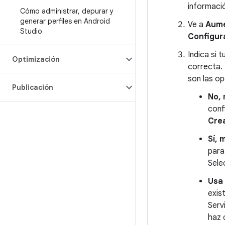
informaci
Cómo administrar
,
depurar y
generar perfiles en Android
Ve a
Aume
Studio
Configur
Indica si 
Optimización
correcta. 
son las op
Publicación
No, 
conf
Cre
Sí, 
para
Sele
Usa 
exis
Serv
haz 