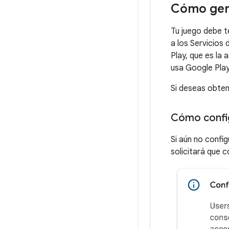
Cómo gene
Tu juego debe te
a los Servicios
Play, que es la 
usa Google Play 
Si deseas obten
Cómo config
Si aún no confi
solicitará que 