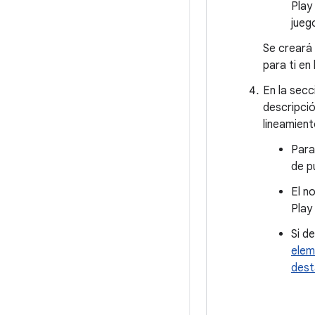
Play
jueg
Se creará 
para ti en
En la sec
descripció
lineamient
Para
de p
El n
Play
Si d
elem
dest