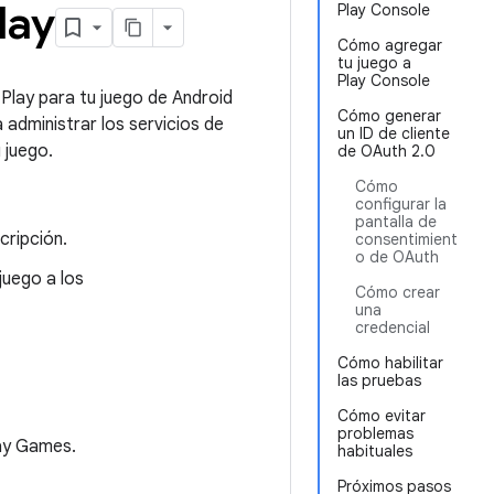
lay
Play Console
Cómo agregar
tu juego a
Play Console
Play para tu juego de Android
Cómo generar
administrar los servicios de
un ID de cliente
 juego.
de OAuth 2.0
Cómo
configurar la
pantalla de
cripción.
consentimient
o de OAuth
juego a los
Cómo crear
una
credencial
Cómo habilitar
las pruebas
Cómo evitar
problemas
lay Games.
habituales
Próximos pasos