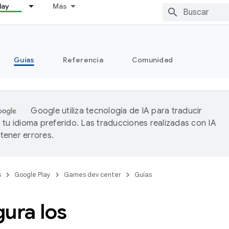
lay
Más
Guías
Referencia
Comunidad
Google utiliza tecnología de IA para traducir
 tu idioma preferido. Las traducciones realizadas con IA
ener errores.
s
Google Play
Games dev center
Guías
ura los