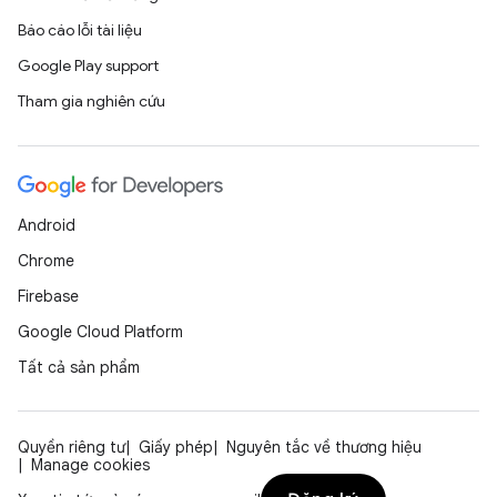
Báo cáo lỗi tài liệu
Google Play support
Tham gia nghiên cứu
Android
Chrome
Firebase
Google Cloud Platform
Tất cả sản phẩm
Quyền riêng tư
Giấy phép
Nguyên tắc về thương hiệu
Manage cookies