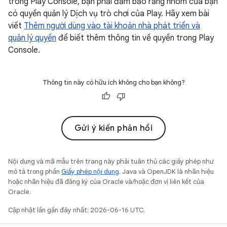
trong Play Console, bạn phải đảm bảo rằng nhóm của bạn
có quyền quản lý Dịch vụ trò chơi của Play. Hãy xem bài
viết
Thêm người dùng vào tài khoản nhà phát triển và
quản lý quyền
để biết thêm thông tin về quyền trong Play
Console.
Thông tin này có hữu ích không cho bạn không?
Gửi ý kiến phản hồi
Nội dung và mã mẫu trên trang này phải tuân thủ các giấy phép như
mô tả trong phần
Giấy phép nội dung
. Java và OpenJDK là nhãn hiệu
hoặc nhãn hiệu đã đăng ký của Oracle và/hoặc đơn vị liên kết của
Oracle.
Cập nhật lần gần đây nhất: 2026-06-16 UTC.