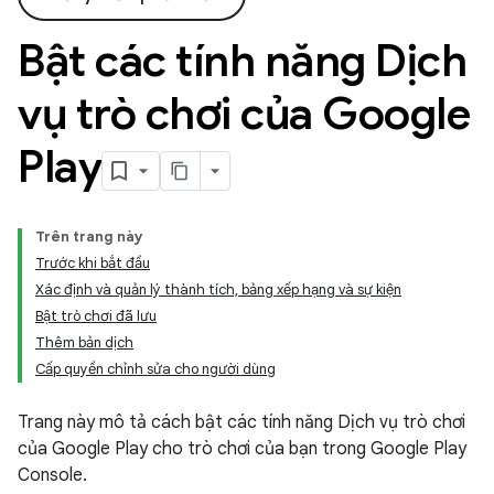
Bật các tính năng Dịch
vụ trò chơi của Google
Play
Trên trang này
Trước khi bắt đầu
Xác định và quản lý thành tích, bảng xếp hạng và sự kiện
Bật trò chơi đã lưu
Thêm bản dịch
Cấp quyền chỉnh sửa cho người dùng
Trang này mô tả cách bật các tính năng Dịch vụ trò chơi
của Google Play cho trò chơi của bạn trong Google Play
Console.