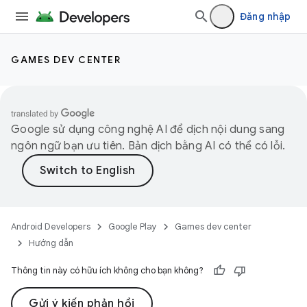
Đăng nhập
GAMES DEV CENTER
Google sử dụng công nghệ AI để dịch nội dung sang
ngôn ngữ bạn ưu tiên. Bản dịch bằng AI có thể có lỗi.
Android Developers
Google Play
Games dev center
Hướng dẫn
Thông tin này có hữu ích không cho bạn không?
Gửi ý kiến phản hồi