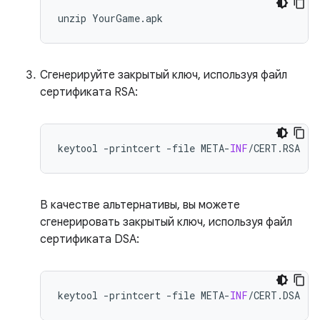
Сгенерируйте закрытый ключ, используя файл
сертификата RSA:
keytool
-
printcert
-
file
META
-
INF
/
CERT
.
RSA
В качестве альтернативы, вы можете
сгенерировать закрытый ключ, используя файл
сертификата DSA:
keytool
-
printcert
-
file
META
-
INF
/
CERT
.
DSA