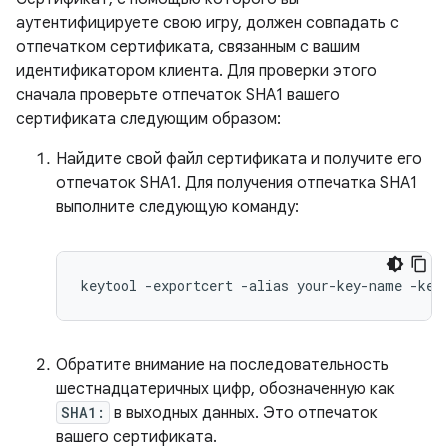
аутентифицируете свою игру, должен совпадать с
отпечатком сертификата, связанным с вашим
идентификатором клиента. Для проверки этого
сначала проверьте отпечаток SHA1 вашего
сертификата следующим образом:
Найдите свой файл сертификата и получите его
отпечаток SHA1. Для получения отпечатка SHA1
выполните следующую команду:
keytool
-
exportcert
-
alias
your
-
key
-
name
-
key
Обратите внимание на последовательность
шестнадцатеричных цифр, обозначенную как
SHA1:
в выходных данных. Это отпечаток
вашего сертификата.