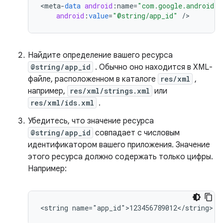
<
meta
-
data
android
:
name
=
"com.google.android.g
android
:
value
=
"@string/app_id"
/
Найдите определение вашего ресурса
@string/app_id
. Обычно оно находится в XML-
файле, расположенном в каталоге
res/xml
,
например,
res/xml/strings.xml
или
res/xml/ids.xml
.
Убедитесь, что значение ресурса
@string/app_id
совпадает с числовым
идентификатором вашего приложения. Значение
этого ресурса должно содержать только цифры.
Например: