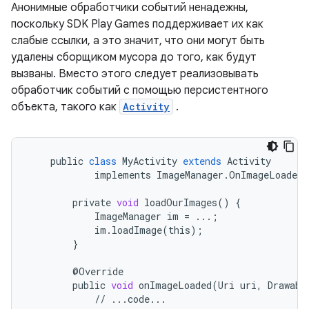
Анонимные обработчики событий ненадежны,
поскольку SDK Play Games поддерживает их как
слабые ссылки, а это значит, что они могут быть
удалены сборщиком мусора до того, как будут
вызваны. Вместо этого следует реализовывать
обработчик событий с помощью персистентного
объекта, такого как
Activity
.
public
class
MyActivity
extends
Activity
implements
ImageManager
.
OnImageLoadedL
private
void
loadOurImages
()
{
ImageManager
im
=
...
;
im
.
loadImage
(
this
);
}
@
Override
public
void
onImageLoaded
(
Uri
uri
,
Drawabl
//
...
code
...