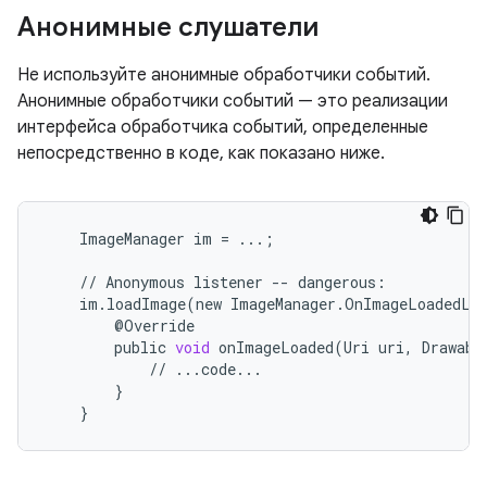
Анонимные слушатели
Не используйте анонимные обработчики событий.
Анонимные обработчики событий — это реализации
интерфейса обработчика событий, определенные
непосредственно в коде, как показано ниже.
ImageManager
im
=
...
;
//
Anonymous
listener
--
dangerous
:
im
.
loadImage
(
new
ImageManager
.
OnImageLoadedLi
@
Override
public
void
onImageLoaded
(
Uri
uri
,
Drawabl
//
...
code
...
}
}