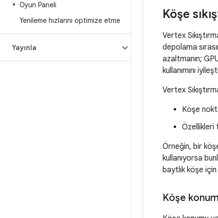
Oyun Paneli
Köşe sıkış
Yenileme hızlarını optimize etme
Vertex Sıkıştırm
depolama sırasın
Yayınla
azaltmanın; GPU'd
kullanımını iyile
Vertex Sıkıştırm
Köşe noktas
Özellikleri
Örneğin, bir köş
kullanıyorsa bu
baytlık köşe için
Köşe konuml