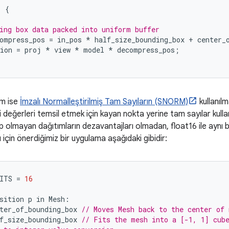
)
{
ing box data packed into uniform buffer
ompress_pos
=
in_pos
*
half_size_bounding_box
+
center_
ion
=
proj
*
view
*
model
*
decompress_pos
;
ım ise
İmzalı Normalleştirilmiş Tam Sayıların (SNORM)
kullanılm
ki değerleri temsil etmek için kayan nokta yerine tam sayılar kull
ip olmayan dağıtımların dezavantajları olmadan, float16 ile aynı b
için önerdiğimiz bir uygulama aşağıdaki gibidir:
ITS
=
16
sition
p
in
Mesh
:
ter_of_bounding_box
// Moves Mesh back to the center of 
f_size_bounding_box
// Fits the mesh into a [-1, 1] cub