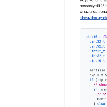
Köşe konumu veri
hassasiyetli 16 
cihazlarda donan
kılavuzdan uyarl
uint16_t
f3
uint32_t
uint32_t
uint32_t
uint32_t
uint16_t
mantissa
exp
=
x
 &
if
(
exp
>
// chec
if
(
ma
// si
manti
}
else