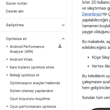
İster 2D kullanı
Sürüm notları
ve sıkıştırması 
Destek alın
Denetleyici
'nin 
yapılabileceğini
Geliştirme
tamamen boşluk ek
yaygın olduğunu
Optimize et
Bu makalede, aşa
Android Performance
edebileceğiniz a
Analyzer (APA)
Köşe Sıkış
Android Vitals
Vertex Akı
Kare hızlarını optimize etme
Belleği optimize et
Bu tekniklerin uy
çakışmasını azalt
Optimizasyon araçları hakkında
hem geliştiricile
Sistem izlemeyi yapılandırın
Sunulan tüm veri
Oyun boyutunu küçültme
Oyun performansını optimize