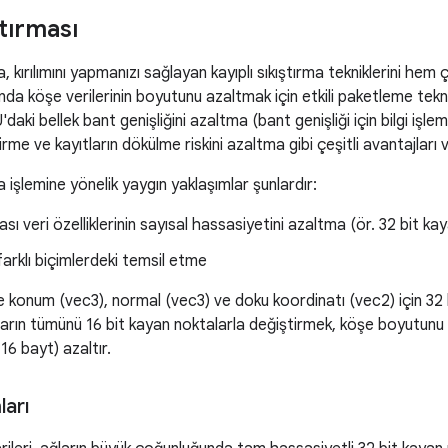
tırması
a, kırılımını yapmanızı sağlayan kayıplı sıkıştırma tekniklerini h
da köşe verilerinin boyutunu azaltmak için etkili paketleme tekni
aki bellek bant genişliğini azaltma (bant genişliği için bilgi işle
ştirme ve kayıtların dökülme riskini azaltma gibi çeşitli avantajları v
a işlemine yönelik yaygın yaklaşımlar şunlardır:
ı veri özelliklerinin sayısal hassasiyetini azaltma (ör. 32 bit kay
 farklı biçimlerdeki temsil etme
e konum (vec3), normal (vec3) ve doku koordinatı (vec2) için 32 
nların tümünü 16 bit kayan noktalarla değiştirmek, köşe boyutu
 16 bayt) azaltır.
arı