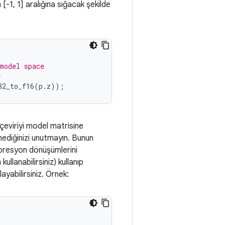
[-1, 1] aralığına sığacak şekilde
model space
e
32_to_f16
(
p
.
z
));
 çeviriyi model matrisine
mediğinizi unutmayın. Bunun
mpresyon dönüşümlerini
ullanabilirsiniz) kullanıp
yabilirsiniz. Örnek: