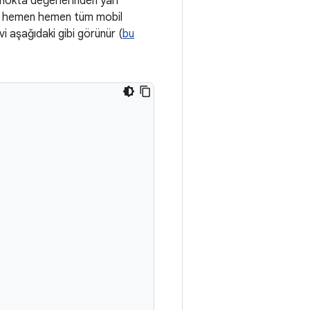
 nokta değerlerinden yarı
alar hemen hemen tüm mobil
i aşağıdaki gibi görünür (
bu