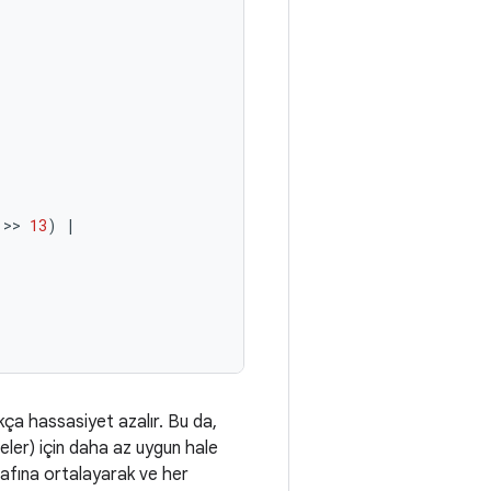
 >> 
13
)
|
kça hassasiyet azalır. Bu da,
ler) için daha az uygun hale
rafına ortalayarak ve her