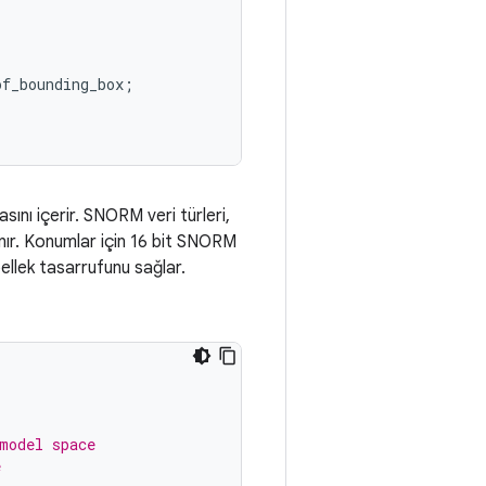
of_bounding_box
;
asını içerir. SNORM veri türleri,
anır. Konumlar için 16 bit SNORM
ellek tasarrufunu sağlar.
model space
e