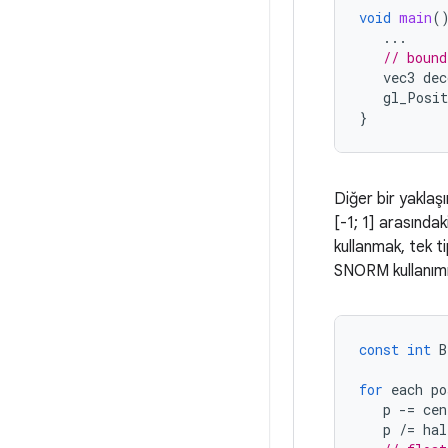
void
main
(
...
// bound
vec3
dec
gl_Posit
}
Diğer bir yaklaş
[-1; 1] arasında
kullanmak, tek t
SNORM kullanımı 
const
int
B
for
each
po
p
-=
cen
p
/=
hal