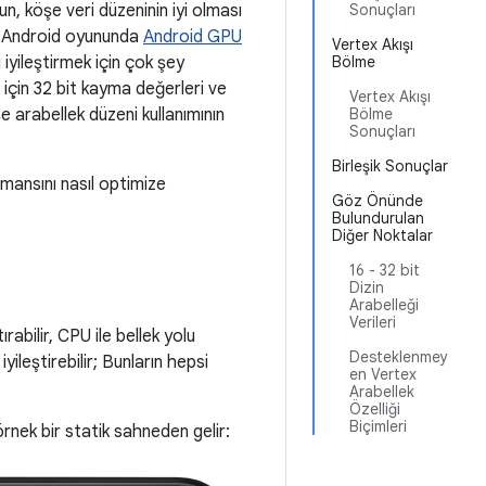
n, köşe veri düzeninin iyi olması
Sonuçları
ca Android oyununda
Android GPU
Vertex Akışı
i iyileştirmek için çok şey
Bölme
 için 32 bit kayma değerleri ve
Vertex Akışı
şe arabellek düzeni kullanımının
Bölme
Sonuçları
Birleşik Sonuçlar
rmansını nasıl optimize
Göz Önünde
Bulundurulan
Diğer Noktalar
16 - 32 bit
Dizin
Arabelleği
Verileri
rabilir, CPU ile bellek yolu
Desteklenmey
yileştirebilir; Bunların hepsi
en Vertex
Arabellek
Özelliği
Biçimleri
rnek bir statik sahneden gelir: