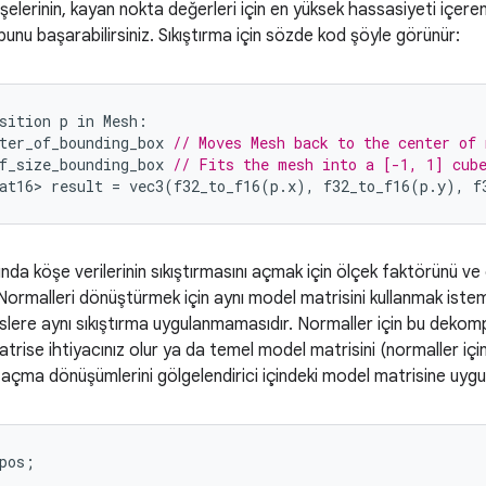
elerinin, kayan nokta değerleri için en yüksek hassasiyeti içeren 
bunu başarabilirsiniz. Sıkıştırma için sözde kod şöyle görünür:
sition
p
in
Mesh
:
ter_of_bounding_box
// Moves Mesh back to the center of 
f_size_bounding_box
// Fits the mesh into a [-1, 1] cub
at16>
result
=
vec3
(
f32_to_f16
(
p
.
x
),
f32_to_f16
(
p
.
y
),
f
nda köşe verilerinin sıkıştırmasını açmak için ölçek faktörünü ve
Normalleri dönüştürmek için aynı model matrisini kullanmak iste
islere aynı sıkıştırma uygulanmamasıdır. Normaller için bu deko
rise ihtiyacınız olur ya da temel model matrisini (normaller için k
açma dönüşümlerini gölgelendirici içindeki model matrisine uygula
pos
;