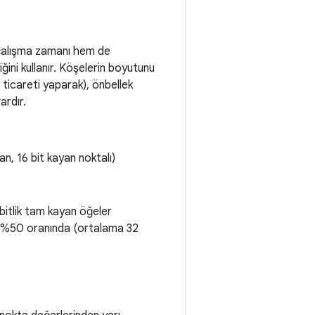
em çalışma zamanı hem de
ğini kullanır. Köşelerin boyutunu
m ticareti yaparak), önbellek
ardır.
an, 16 bit kayan noktalı)
bitlik tam kayan öğeler
nu %50 oranında (ortalama 32