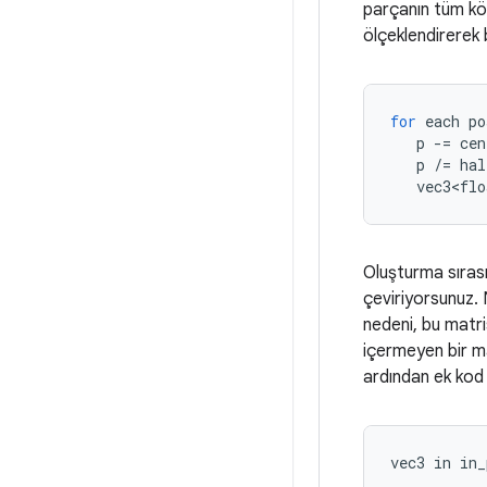
parçanın tüm köş
ölçeklendirerek 
for
each
po
p
-=
cen
p
/=
hal
vec3<flo
Oluşturma sırası
çeviriyorsunuz. 
nedeni, bu matr
içermeyen bir mat
ardından ek kod 
vec3
in
in_