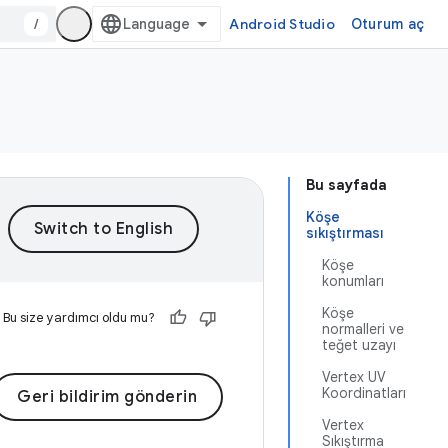
/
Android Studio
Oturum aç
Bu sayfada
Köşe
sıkıştırması
Köşe
konumları
Köşe
Bu size yardımcı oldu mu?
normalleri ve
teğet uzayı
Vertex UV
Koordinatları
Geri bildirim gönderin
Vertex
Sıkıştırma