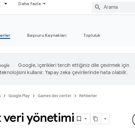
Daha fazla
erler
Başvuru Kaynakları
Topluluk
Google, içerikleri tercih ettiğiniz dile çevirmek için
eknolojisini kullanır. Yapay zeka çevirilerinde hata olabilir.
s
Google Play
Games dev center
Rehberler
 veri yönetimi