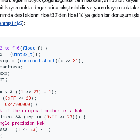
leri, ağların büyük çoğunluğunda tam hassasiyetli 32 bit kayan
bit kayan nokta değerlerine sıkıştırılabilir ve yarım kayan nokt
ımda desteklenir. float32'den float16'ya giden bir dönüşüm işlev
anmıştır
):
2_to_f16
(
float
f
)
{
x
=
(
uint32_t
)
f
;
sign
=
(
unsigned
short
)(
x
 >> 
31
);
mantissa
;
exp
;
hf
;
=
x
 & 
((
1
 << 
23
)
-
1
);
 
(
0xFF
 << 
23
);
=
0x47800000
)
{
k if the original number is a NaN
ntissa
 && 
(
exp
==
(
0xFF
 << 
23
)))
{
ngle precision NaN
ssa
=
(
1
 << 
23
)
-
1
;
{