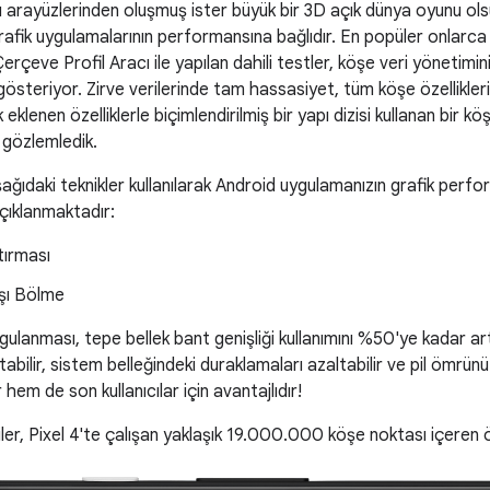
cı arayüzlerinden oluşmuş ister büyük bir 3D açık dünya oyunu olsu
grafik uygulamalarının performansına bağlıdır. En popüler onlar
Çerçeve Profil Aracı ile yapılan dahili testler, köşe veri yönetimin
 gösteriyor. Zirve verilerinde tam hassasiyet, tüm köşe özellikleri
lenen özelliklerle biçimlendirilmiş bir yapı dizisi kullanan bir kö
 gözlemledik.
ğıdaki teknikler kullanılarak Android uygulamanızın grafik perfo
çıklanmaktadır:
tırması
şı Bölme
gulanması, tepe bellek bant genişliği kullanımını %50'ye kadar artı
abilir, sistem belleğindeki duraklamaları azaltabilir ve pil ömrünü i
r hem de son kullanıcılar için avantajlıdır!
ler, Pixel 4'te çalışan yaklaşık 19.000.000 köşe noktası içeren ö