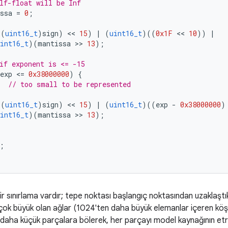
lf-float will be Inf
ssa
=
0
;
((
uint16_t
)
sign
)
 << 
15
)
|
(
uint16_t
)((
0x1F
 << 
10
))
|
int16_t
)(
mantissa
 >> 
13
);
if exponent is <= -15
exp
<
=
0x38000000
)
{
// too small to be represented
((
uint16_t
)
sign
)
 << 
15
)
|
(
uint16_t
)((
exp
-
0x38000000
)
int16_t
)(
mantissa
 >> 
13
);
;
r sınırlama vardır; tepe noktası başlangıç noktasından uzaklaştı
çok büyük olan ağlar (1024'ten daha büyük elemanlar içeren köşe
ü daha küçük parçalara bölerek, her parçayı model kaynağının et